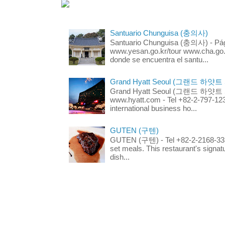
Santuario Chunguisa (충의사)
Santuario Chunguisa (충의사) - Pági
www.yesan.go.kr/tour www.cha.go.k
donde se encuentra el santu...
Grand Hyatt Seoul (그랜드 하얏트
Grand Hyatt Seoul (그랜드 하얏트 서울
www.hyatt.com - Tel +82-2-797-123
international business ho...
GUTEN (구텐)
GUTEN (구텐) - Tel +82-2-2168-3336
set meals. This restaurant's signa
dish...