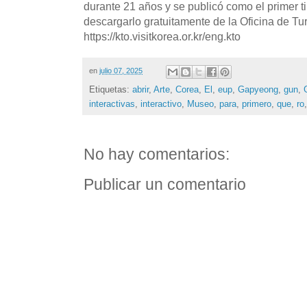
durante 21 años y se publicó como el primer t
descargarlo gratuitamente de la Oficina de T
https://kto.visitkorea.or.kr/eng.kto
en
julio 07, 2025
Etiquetas:
abrir
,
Arte
,
Corea
,
El
,
eup
,
Gapyeong
,
gun
,
interactivas
,
interactivo
,
Museo
,
para
,
primero
,
que
,
ro
No hay comentarios:
Publicar un comentario