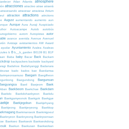
atmosphere
tardecer
Atlan
Atlantis
atracciones
ción
atractivo
atrae
atraerá
atravesando
atravesar
atraviesa
Atrium
attractions
attraction
teul
attrctions
August
ge
aumentando
aumento
aun
Aunque
unque
Aura
Auraji
Auspiciado
uthor
Autoacampe
Autob
autobús
autor
autogobierno
autom
Autopistas
lable
avance
avenida
Avenue
Avenuel
vión
Avistaje
avistamientos
AW
Award
Ayuntamiento
ayudar
Azalea
Azaleas
B
azules
b
b__b_garden
B0139
B1
B1F
baby
Back
aan
Baba
Bacar
Backam
ckdrop
backpackers
backside
backyard
ragi
Badahoe
Badahyanggi
Badanara
deurae
bado
bados
bae
Baedamsa
Baegam
darimyeonsamuso
Baegilheon
Baegunsan
egunbong
Baegundong
Baegyangsa
Baek
Baeil
Baejeom
Baekbeom
Baekdam
kban
Baekchae
Baekdo
Baekdohaebyeon
Baekdu
an
Baekgamyeonok
Baekgok
Baekgye
aekje
Baekjegobun
Baekjehyang
Baekjeong
Baekjeryeong
Baekkop
aekmagang
Baekmanseok
Baekmigoeul
Baeknyeon
Baeknyeong
Baekryoensan
kse
Baekseo
Baekseok
Baekseokdong
ksuk
Baekun
Baekusan
Baekwolsan