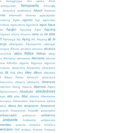
n
Aenggogae
Aer
aérea
Aero
Aeropuerto
aeropuerto
Aerosilla
Aewol
g
Aesculus
aesthetics
Aeworui
ente
aftermath
afueras
agazapado
agosto
eobong
Aglio
Agr
agrícolas
agua
Agua
icultura
Agricultura
Agroland
Agujjim
Agyang
as
Agurang
Agwi
aire
aims
Air
hopsan
ahora
Ahyeon
air
al
t
Ajung
Al
Ajimaega
Ajo
AK
Akyang
berga
albergaba
Albergando
albergar
alcanza
lbergue
Álbum
alcalino
alcance
Aldea
aldea
Aldeas
heonbuk
alegr
Alemania
án
Alemana
alemanes
alentar
rera
Alforfón
alguna
Algunas
algunos
enticios
alimentos
Alimentos
alineados
All
Alley
alleys
Alji
Alla
alley
alleyway
lí
Allsso
Almac
Almacén
almacena
Almirante
lmacenes
Almecs
almirante
Alpensia
amientos
Along
Alpaca
Alpes
alrededores
Alrededor
Alpsoncheon
alta
Altar
ssam
altar
altares
Alternativa
ternativo
Alternativo
Alternativos
altitud
altura
Am
amanecer
Amanecer
altos
aranth
Amarantos
Amarillo
amarrados
Ambassador
ambience
ambiance
ambiente
Ambiente
ambientes
menities
amente
America
América
ericano
AMI
amigos
Amisan
Amistad