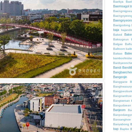
Baekya
Bae
Baemsagol
B
Baengmigoeu
Baengnyeon
Baengnyeon
Baetgodong
baja
bajand
Bake
Baked
Baksugeun
Balgae
Balh
Ballroom
ball
Balw
Balsas
bamboofestiv
Banbyeonch
Bandi
Bandit
Bangbaeche
Bangeojin
Banggane
B
Banghwasury
Bangjoeobur
Bangnamhoe
Bangtaesan
Bangudaean
Banjeom
Ba
Banpodaegy
Bansanghoe
Banyabong
B
bap
Bapbo
B