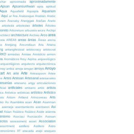
aproximadamente
char
aproximada
Apsan
Apsansunhwan
apta
aptitud
Aqua
Aquarium
Aquafield
Aquapia
Aquí
í
ar
Ara
Arabesque
Arabian
Arabic
Aram
Aranaby
Aranggak
Arañas
Arario
árboles
arboleda
arboledas
Árboles
boreto
Arboretum
arbustos
arces
Archipi
area
architecture
Arco
rchitect
Archivo
areas
áreas
rea
AREA6
Áreas
arena
as
Aretjang
Areumdaun
Aria
Ariana
ng
arirangfestival
aristocracy
aristocrat
RKO
armadas
Armiae
Armisticio
armon
ma
Aromáticos
Aroy
Arpina
arqueológico
arqueológicos
arquitecto
arquitectónica
Arroyo
arroyo
rray
arriba
arroja
arrojan
art
Arte
Art
arte
Arteaspoon
Artee
Artes
Artesan
Artesanal
es
artesanales
tesanías
artesano
artgy
articulaciones
artificiales
artista
ficial
artisans
artist
artístico
Artístico
tica
Artística
artísticas
Arts
ists
Artium
Artland
Artnouveau
Asan
rks
As
Asamblea
asan
Asanman
Asi
n
asemeja
asentamiento
asentaron
ad
Asian
Asiática
Asiático
Aside
asienta
imismo
Asociaci
Asociación
Asosan
ectos
Association
assessment
asset
assortment
astillero
Astillero
Astro
stronómico
AT
atacada
atajo
ataques