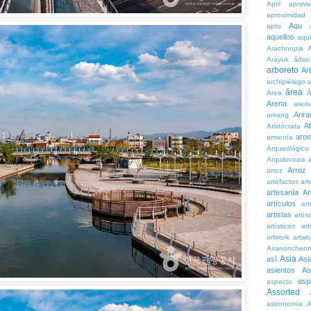
April
aprove
aproximidad
Aqu
apto
aquellos
aqu
Arachnopia
Arayuk
árbol
arboreto
Ar
archipiélago
a
área
Area
Á
Arena
aren
Arira
arirang
A
Aristócrata
aro
armonía
Arqueológico
Arquitectura
a
Arroz
arroz
artefactos
art
artesanía
Ar
artículos
arti
artistas
artís
artísticos
art
artwork
artwo
Asanoncheo
Asia
así
Asi
asientos
As
asp
aspecto
Assorted
astronomía
A