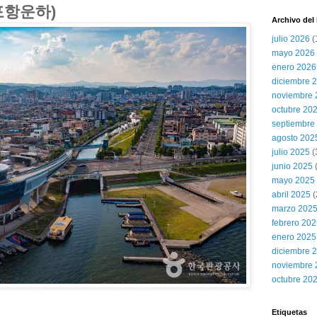
 (포항운하)
Archivo del
julio 2026
(
mayo 2026
enero 2026
diciembre 
noviembre 
octubre 20
septiembre
agosto 202
julio 2025
(
junio 2025
mayo 2025
abril 2025
(
marzo 202
febrero 20
enero 2025
diciembre 
noviembre 
octubre 20
Etiquetas