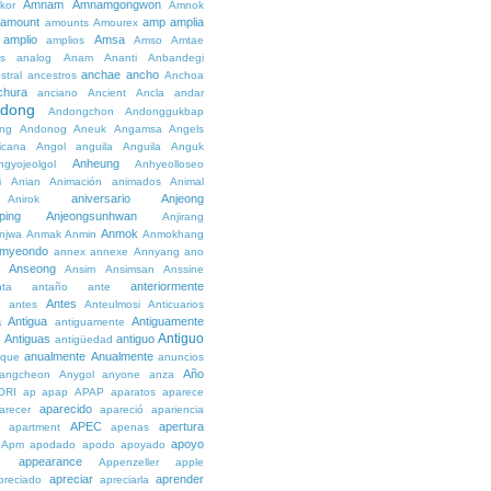
Amnam
Amnamgongwon
kor
Amnok
amount
amp
amplia
amounts
Amourex
amplio
Amsa
amplios
Amso
Amtae
s
analog
Anam
Ananti
Anbandegi
anchae
ancho
stral
ancestros
Anchoa
chura
anciano
Ancient
Ancla
andar
dong
Andongchon
Andonggukbap
ng
Andonog
Aneuk
Angamsa
Angels
icana
Angol
anguila
Anguila
Anguk
Anheung
ngyojeolgol
Anhyeolloseo
i
Anian
Animación
animados
Animal
aniversario
Anjeong
Anirok
ping
Anjeongsunhwan
Anjirang
Anmok
njwa
Anmak
Anmin
Anmokhang
myeondo
annex
annexe
Annyang
ano
Anseong
Ansim
Ansimsan
Anssine
anteriormente
nta
antaño
ante
Antes
e
antes
Anteulmosi
Anticuarios
a
Antigua
Antiguamente
antiguamente
Antiguo
Antiguas
antiguo
e
antigüedad
anualmente
Anualmente
ique
anuncios
Año
angcheon
Anygol
anyone
anza
ORI
ap
apap
APAP
aparatos
aparece
aparecido
arecer
apareció
apariencia
APEC
apertura
apartment
apenas
apoyo
Apm
apodado
apodo
apoyado
appearance
e
Appenzeller
apple
apreciar
aprender
preciado
apreciarla