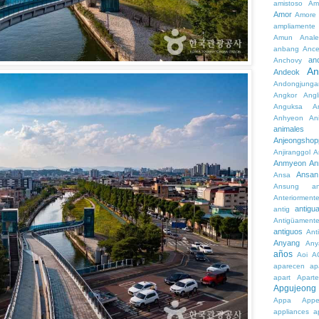
amistoso
Am
Amor
Amore
ampliamente
Amun
Anale
anbang
Ance
an
Anchovy
An
Andeok
Andongjunga
Angkor
Angl
Anguksa
A
Anhyeon
An
animales
Anjeongshop
Anjiranggol
A
Anmyeon
An
Ansan
Ansa
Ansung
a
Anteriorment
antigu
antig
Antigüament
antiguos
Ant
Anyang
Any
años
Aoi
A
aparecen
ap
apart
Aparte
Apgujeong
Appa
App
appliances
a