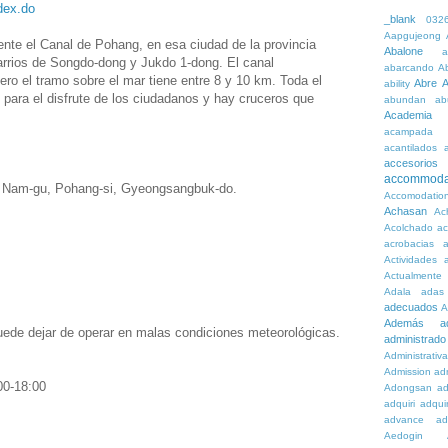
dex.do
_blank
032
Aapgujeong
ente el Canal de Pohang, en esa ciudad de la provincia
Abalone
a
rrios de Songdo-dong y Jukdo 1-dong. El canal
abarcando
A
 pero el tramo sobre el mar tiene entre 8 y 10 km. Toda el
Abre
A
ability
 para el disfrute de los ciudadanos y hay cruceros que
abundan
ab
Academia
acampada
acantilados
accesorios
accommoda
 Nam-gu, Pohang-si, Gyeongsangbuk-do.
Accomodatio
Achasan
Ac
Acolchado
a
acrobacias
a
Actividades
a
Actualmente
Adala
adas
adecuados
A
Además
a
puede dejar de operar en malas condiciones meteorológicas.
administrado
Administrativ
Admission
adn
00-18:00
Adongsan
ad
adquiri
adquir
advance
ad
Aedogin