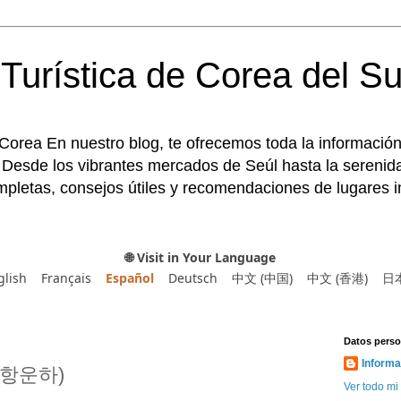
Turística de Corea del Su
 Corea En nuestro blog, te ofrecemos toda la información
 Desde los vibrantes mercados de Seúl hasta la serenida
pletas, consejos útiles y recomendaciones de lugares im
🌐 Visit in Your Language
glish
Français
Español
Deutsch
中文 (中国)
中文 (香港)
日
Datos perso
Informa
(포항운하)
Ver todo mi 