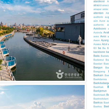
atardecer
A
atracci
atrac
atrapar
atrás
attention
At
auditorio
au
aún
Aune
a
authentic
a
Autobuses
Avai
Autovía
Aves
aves
a
Ayang
Awon
Azul
Azales
ba
B3
Ba
B
backbone
ba
Bada
Badaba
Badareul
Ba
Baedari
Bae
Baegun
Ba
Baegyang
Baekam
Bae
Baekdamsa
Baekdudaeg
B
Baekhak
Baekjemun
B
Baekmaek
Baeknokdam
Baeksa
Bae
Bae
Baeksu