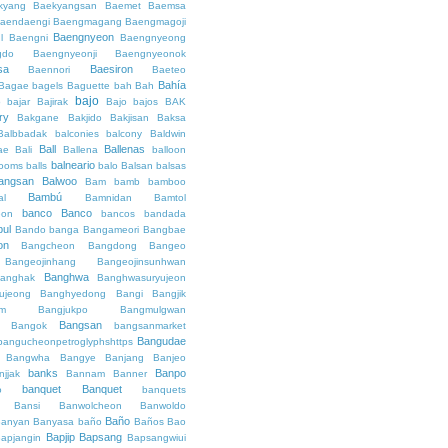
kyang
Baekyangsan
Baemet
Baemsa
aendaengi
Baengmagang
Baengmagoji
Baengnyeon
l
Baengni
Baengnyeong
gdo
Baengnyeonji
Baengnyeonok
sa
Baesiron
Baennori
Baeteo
Bahía
Bagae
bagels
Baguette
bah
Bah
bajo
o
bajar
Bajirak
Bajo
bajos
BAK
ry
Bakgane
Bakjido
Bakjisan
Baksa
Balbbadak
balconies
balcony
Baldwin
Ball
Ballenas
ae
Bali
Ballena
balloon
balneario
rooms
balls
balo
Balsan
balsas
angsan
Balwoo
Bam
bamb
bamboo
Bambú
al
Bamnidan
Bamtol
banco
Banco
eon
bancos
bandada
bul
Bando
banga
Bangameori
Bangbae
on
Bangcheon
Bangdong
Bangeo
Bangeojinhang
Bangeojinsunhwan
Banghwa
anghak
Banghwasuryujeon
ujeong
Banghyedong
Bangi
Bangjik
im
Bangjukpo
Bangmulgwan
Bangsan
Bangok
bangsanmarket
Bangudae
bangucheonpetroglyphshttps
Bangwha
Bangye
Banjang
Banjeo
banks
Banpo
njjak
Bannam
Banner
banquet
Banquet
o
banquets
Bansi
Banwolcheon
Banwoldo
Baño
anyan
Banyasa
baño
Baños
Bao
Bapjip
Bapsang
apjangin
Bapsangwiui