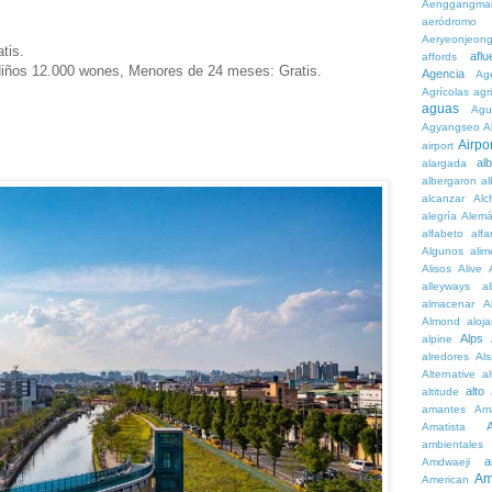
Aenggangma
aeródromo
Aeryeonjeon
tis.
aflu
affords
Niños 12.000 wones, Menores de 24 meses: Gratis.
Agencia
Ag
Agrícolas
agr
aguas
Agu
Agyangseo
A
Airpor
airport
al
alargada
albergaron
a
alcanzar
Alc
alegría
Alem
alfabeto
alfa
Algunos
alim
Alisos
Alive
alleyways
al
almacenar
A
Almond
aloj
Alps
alpine
alredores
Al
Alternative
al
alto
altitude
amantes
Am
Amatista
ambientales
a
Amdwaeji
Am
American