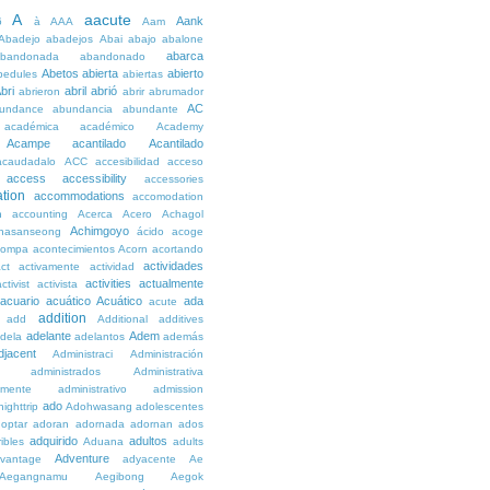
A
aacute
Aank
6
à
AAA
Aam
Abadejo
abadejos
Abai
abajo
abalone
abarca
bandonada
abandonado
Abetos
abierta
abierto
bedules
abiertas
bri
abril
abrió
abrieron
abrir
abrumador
AC
undance
abundancia
abundante
académica
académico
Academy
Acampe
acantilado
Acantilado
acaudadalo
ACC
accesibilidad
acceso
access
accessibility
accessories
tion
accommodations
accomodation
n
accounting
Acerca
Acero
Achagol
Achimgoyo
hasanseong
ácido
acoge
compa
acontecimientos
Acorn
acortando
actividades
ct
activamente
actividad
activities
actualmente
ctivist
activista
acuario
acuático
Acuático
ada
acute
addition
add
Additional
additives
adelante
Adem
dela
adelantos
además
djacent
Administraci
Administración
administrados
Administrativa
amente
administrativo
admission
ado
ighttrip
Adohwasang
adolescentes
optar
adoran
adornada
adornan
ados
adquirido
adultos
ibles
Aduana
adults
Adventure
vantage
adyacente
Ae
Aegangnamu
Aegibong
Aegok