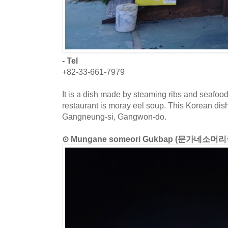
- Tel
+82-33-661-7979
It is a dish made by steaming ribs and seafood
restaurant is moray eel soup. This Korean dish
Gangneung-si, Gangwon-do.
⊙ Mungane someori Gukbap (문가네소머