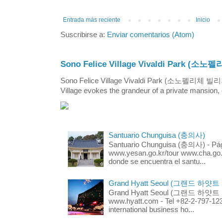
Entrada más reciente
Inicio
Suscribirse a:
Enviar comentarios (Atom)
Sono Felice Village Vivaldi Park
Sono Felice Village Vivaldi Park (소노펠리체 
Village evokes the grandeur of a private mansion, o
Santuario Chunguisa (충의사)
Santuario Chunguisa (충의사) - Pági
www.yesan.go.kr/tour www.cha.go.k
donde se encuentra el santu...
Grand Hyatt Seoul (그랜드 하얏트
Grand Hyatt Seoul (그랜드 하얏트 서울
www.hyatt.com - Tel +82-2-797-123
international business ho...