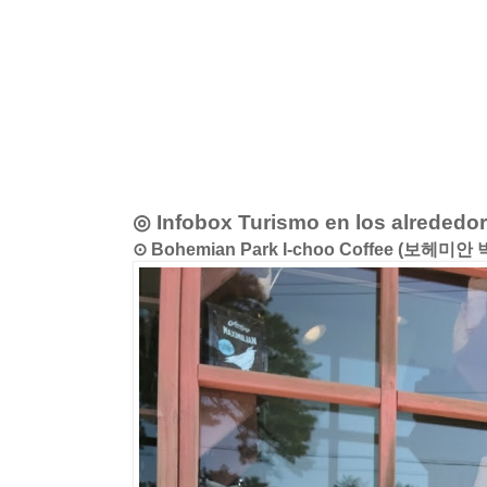
◎ Infobox Turismo en los alrededo
⊙ Bohemian Park I-choo Coffee (보헤미