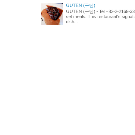
GUTEN (구텐)
GUTEN (구텐) - Tel +82-2-2168-3336
set meals. This restaurant's signa
dish...