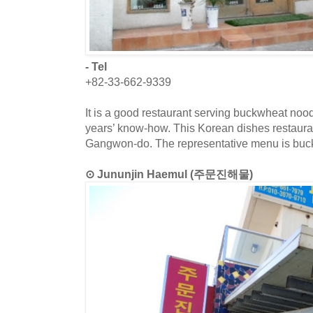
- Tel
+82-33-662-9339
It is a good restaurant serving buckwheat no
years’ know-how. This Korean dishes restaura
Gangwon-do. The representative menu is buc
⊙ Jununjin Haemul (주문진해물)