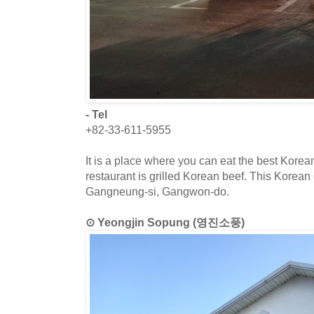
- Tel
+82-33-611-5955
It is a place where you can eat the best Korea
restaurant is grilled Korean beef. This Korean 
Gangneung-si, Gangwon-do.
⊙ Yeongjin Sopung (영진소풍)