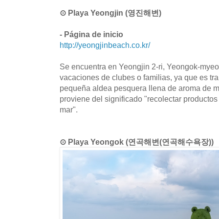
⊙ Playa Yeongjin (영진해변)
- Página de inicio
http://yeongjinbeach.co.kr/
Se encuentra en Yeongjin 2-ri, Yeongok-myeon
vacaciones de clubes o familias, ya que es tra
pequeña aldea pesquera llena de aroma de ma
proviene del significado "recolectar producto
mar".
⊙ Playa Yeongok (연곡해변(연곡해수욕장))