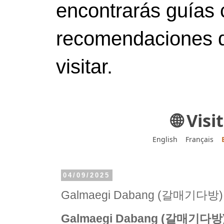
encontrarás guías 
recomendaciones d
visitar.
🌐 Vis
English
Français
04/09/2025
Galmaegi Dabang (갈매기다방)
Galmaegi Dabang (갈매기다방