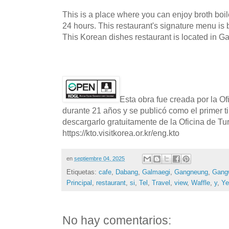
This is a place where you can enjoy broth boil
24 hours. This restaurant's signature menu is
This Korean dishes restaurant is located in 
Esta obra fue creada por la O
durante 21 años y se publicó como el primer t
descargarlo gratuitamente de la Oficina de T
https://kto.visitkorea.or.kr/eng.kto
en
septiembre 04, 2025
Etiquetas:
cafe
,
Dabang
,
Galmaegi
,
Gangneung
,
Gang
Principal
,
restaurant
,
si
,
Tel
,
Travel
,
view
,
Waffle
,
y
,
Ye
No hay comentarios: