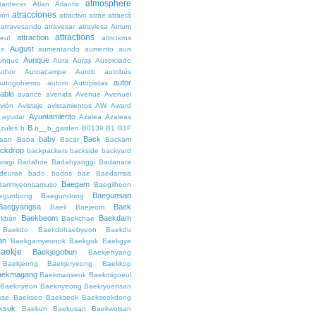
atmosphere
tardecer
Atlan
Atlantis
atracciones
ción
atractivo
atrae
atraerá
atravesando
atravesar
atraviesa
Atrium
attractions
attraction
teul
attrctions
August
ge
aumentando
aumento
aun
Aunque
unque
Aura
Auraji
Auspiciado
uthor
Autoacampe
Autob
autobús
autor
autogobierno
autom
Autopistas
lable
avance
avenida
Avenue
Avenuel
vión
Avistaje
avistamientos
AW
Award
Ayuntamiento
ayudar
Azalea
Azaleas
B
azules
b
b__b_garden
B0139
B1
B1F
baby
Back
aan
Baba
Bacar
Backam
ckdrop
backpackers
backside
backyard
ragi
Badahoe
Badahyanggi
Badanara
deurae
bado
bados
bae
Baedamsa
Baegam
darimyeonsamuso
Baegilheon
Baegunsan
egunbong
Baegundong
Baegyangsa
Baek
Baeil
Baejeom
Baekbeom
Baekdam
kban
Baekchae
Baekdo
Baekdohaebyeon
Baekdu
an
Baekgamyeonok
Baekgok
Baekgye
aekje
Baekjegobun
Baekjehyang
Baekjeong
Baekjeryeong
Baekkop
aekmagang
Baekmanseok
Baekmigoeul
Baeknyeon
Baeknyeong
Baekryoensan
kse
Baekseo
Baekseok
Baekseokdong
ksuk
Baekun
Baekusan
Baekwolsan