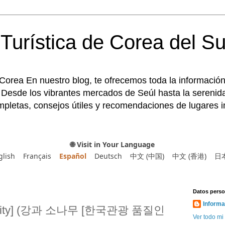
Turística de Corea del Su
 Corea En nuestro blog, te ofrecemos toda la información
 Desde los vibrantes mercados de Seúl hasta la serenida
pletas, consejos útiles y recomendaciones de lugares im
🌐 Visit in Your Language
glish
Français
Español
Deutsch
中文 (中国)
中文 (香港)
日
Datos perso
Informa
Quality] (강과 소나무 [한국관광 품질인
Ver todo mi 