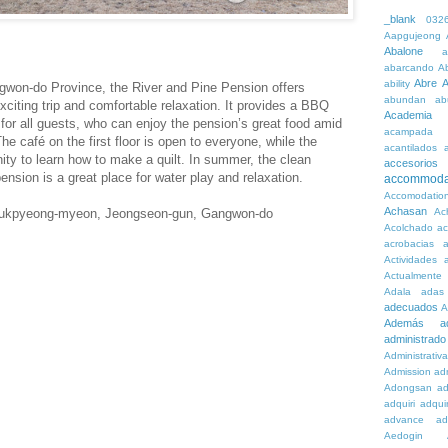
_blank
032
Aapgujeong
Abalone
a
abarcando
A
Abre
A
ability
won-do Province, the River and Pine Pension offers
abundan
ab
xciting trip and comfortable relaxation. It provides a BBQ
Academia
 for all guests, who can enjoy the pension’s great food amid
acampada
e café on the first floor is open to everyone, while the
acantilados
ity to learn how to make a quilt. In summer, the clean
accesorios
pension is a great place for water play and relaxation.
accommoda
Accomodatio
Achasan
, Bukpyeong-myeon, Jeongseon-gun, Gangwon-do
Ac
Acolchado
a
acrobacias
a
Actividades
a
Actualmente
Adala
adas
adecuados
A
Además
a
administrado
Administrativ
Admission
adn
Adongsan
ad
adquiri
adquir
advance
ad
Aedogin