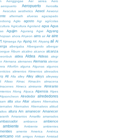
n
Aenggogae
Aer
aérea
Aero
Aeropuerto
aeropuerto
Aerosilla
Aewol
g
Aesculus
aesthetics
Aeworui
ente
aftermath
afueras
agazapado
agosto
eobong
Aglio
Agr
agrícolas
agua
Agua
icultura
Agricultura
Agroland
Agujjim
Agyang
as
Agurang
Agwi
aire
aims
Air
hopsan
ahora
Ahyeon
air
al
t
Ajung
Al
Ajimaega
Ajo
AK
Akyang
berga
albergaba
Albergando
albergar
alcanza
lbergue
Álbum
alcalino
alcance
Aldea
aldea
Aldeas
heonbuk
alegr
Alemania
án
Alemana
alemanes
alentar
rera
Alforfón
alguna
Algunas
algunos
enticios
alimentos
Alimentos
alineados
All
Alley
alleys
Alji
Alla
alley
alleyway
lí
Allsso
Almac
Almacén
almacena
Almirante
lmacenes
Almecs
almirante
Alpensia
amientos
Along
Alpaca
Alpes
alrededores
Alrededor
Alpsoncheon
alta
Altar
ssam
altar
altares
Alternativa
ternativo
Alternativo
Alternativos
altitud
altura
Am
amanecer
Amanecer
altos
aranth
Amarantos
Amarillo
amarrados
Ambassador
ambience
ambiance
ambiente
Ambiente
ambientes
menities
amente
America
América
ericano
AMI
amigos
Amisan
Amistad