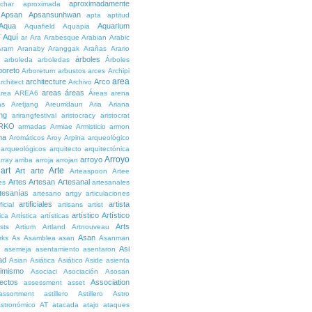
aproximadamente
char
aproximada
Apsan
Apsansunhwan
apta
aptitud
Aqua
Aquarium
Aquafield
Aquapia
Aquí
í
ar
Ara
Arabesque
Arabian
Arabic
Aram
Aranaby
Aranggak
Arañas
Arario
árboles
arboleda
arboledas
Árboles
boreto
Arboretum
arbustos
arces
Archipi
area
architecture
Arco
rchitect
Archivo
areas
áreas
rea
AREA6
Áreas
arena
as
Aretjang
Areumdaun
Aria
Ariana
ng
arirangfestival
aristocracy
aristocrat
RKO
armadas
Armiae
Armisticio
armon
ma
Aromáticos
Aroy
Arpina
arqueológico
arqueológicos
arquitecto
arquitectónica
Arroyo
arroyo
rray
arriba
arroja
arrojan
art
Arte
Art
arte
Arteaspoon
Artee
Artes
Artesan
Artesanal
es
artesanales
tesanías
artesano
artgy
articulaciones
artificiales
artista
ficial
artisans
artist
artístico
Artístico
tica
Artística
artísticas
Arts
ists
Artium
Artland
Artnouveau
Asan
rks
As
Asamblea
asan
Asanman
Asi
n
asemeja
asentamiento
asentaron
ad
Asian
Asiática
Asiático
Aside
asienta
imismo
Asociaci
Asociación
Asosan
ectos
Association
assessment
asset
assortment
astillero
Astillero
Astro
stronómico
AT
atacada
atajo
ataques