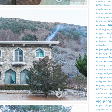
amistoso
Am
Amor
Amore
ampliamente
Amun
Anale
anbang
Ance
an
Anchovy
An
Andeok
Andongjunga
Angkor
Angl
Anguksa
A
Anhyeon
An
animales
Anjeongshop
Anjiranggol
A
Anmyeon
An
Ansan
Ansa
Ansung
a
Anteriorment
antigu
antig
Antigüament
antiguos
Ant
Anyang
Any
años
Aoi
A
aparecen
ap
apart
Aparte
Apgujeong
Appa
App
appliances
a