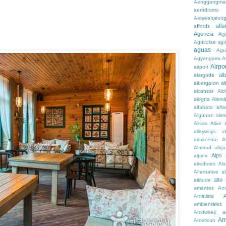
Aenggangma
aeródromo
Aeryeonjeon
aflu
affords
Agencia
Ag
Agrícolas
agr
aguas
Agu
Agyangseo
A
Airpor
airport
al
alargada
albergaron
a
alcanzar
Alc
alegría
Alem
alfabeto
alfa
Algunos
alim
Alisos
Alive
alleyways
al
almacenar
A
Almond
aloj
Alps
alpine
alredores
Al
Alternative
al
alto
altitude
amantes
Am
Amatista
ambientales
a
Amdwaeji
Am
American