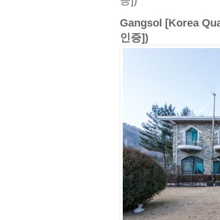
증])
Gangsol [Korea 
인증])