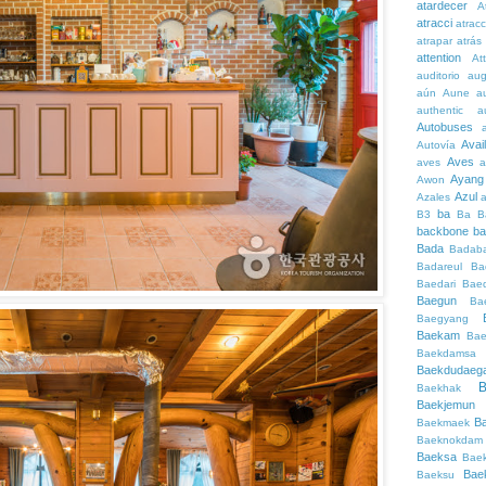
atardecer
A
atracci
atrac
atrapar
atrás
attention
At
auditorio
au
aún
Aune
a
authentic
a
Autobuses
Avai
Autovía
Aves
aves
a
Ayang
Awon
Azul
Azales
ba
B3
Ba
B
backbone
ba
Bada
Badaba
Badareul
Ba
Baedari
Bae
Baegun
Ba
Baegyang
Baekam
Bae
Baekdamsa
Baekdudaeg
B
Baekhak
Baekjemun
B
Baekmaek
Baeknokdam
Baeksa
Bae
Bae
Baeksu