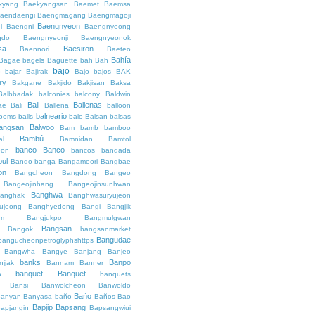
kyang
Baekyangsan
Baemet
Baemsa
aendaengi
Baengmagang
Baengmagoji
Baengnyeon
l
Baengni
Baengnyeong
gdo
Baengnyeonji
Baengnyeonok
sa
Baesiron
Baennori
Baeteo
Bahía
Bagae
bagels
Baguette
bah
Bah
bajo
o
bajar
Bajirak
Bajo
bajos
BAK
ry
Bakgane
Bakjido
Bakjisan
Baksa
Balbbadak
balconies
balcony
Baldwin
Ball
Ballenas
ae
Bali
Ballena
balloon
balneario
rooms
balls
balo
Balsan
balsas
angsan
Balwoo
Bam
bamb
bamboo
Bambú
al
Bamnidan
Bamtol
banco
Banco
eon
bancos
bandada
bul
Bando
banga
Bangameori
Bangbae
on
Bangcheon
Bangdong
Bangeo
Bangeojinhang
Bangeojinsunhwan
Banghwa
anghak
Banghwasuryujeon
ujeong
Banghyedong
Bangi
Bangjik
im
Bangjukpo
Bangmulgwan
Bangsan
Bangok
bangsanmarket
Bangudae
bangucheonpetroglyphshttps
Bangwha
Bangye
Banjang
Banjeo
banks
Banpo
njjak
Bannam
Banner
banquet
Banquet
o
banquets
Bansi
Banwolcheon
Banwoldo
Baño
anyan
Banyasa
baño
Baños
Bao
Bapjip
Bapsang
apjangin
Bapsangwiui