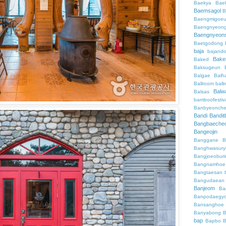
Baekya
Bae
Baemsagol
B
Baengmigoeu
Baengnyeon
Baengnyeon
Baetgodong
baja
bajand
Bake
Baked
Baksugeun
Balgae
Balh
Ballroom
ball
Balw
Balsas
bamboofestiv
Banbyeonch
Bandi
Bandit
Bangbaeche
Bangeojin
Banggane
B
Banghwasury
Bangjoeobur
Bangnamhoe
Bangtaesan
Bangudaean
Banjeom
Ba
Banpodaegy
Bansanghoe
Banyabong
B
bap
Bapbo
B