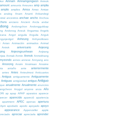
Amnam
Amnamgongwon
kor
Amnok
amount
amp
amplia
amounts
Amourex
amplio
Amsa
amplios
Amso
Amtae
s
analog
Anam
Ananti
Anbandegi
anchae
ancho
stral
ancestros
Anchoa
chura
anciano
Ancient
Ancla
andar
dong
Andongchon
Andonggukbap
ng
Andonog
Aneuk
Angamsa
Angels
icana
Angol
anguila
Anguila
Anguk
Anheung
ngyojeolgol
Anhyeolloseo
i
Anian
Animación
animados
Animal
aniversario
Anjeong
Anirok
ping
Anjeongsunhwan
Anjirang
Anmok
njwa
Anmak
Anmin
Anmokhang
myeondo
annex
annexe
Annyang
ano
Anseong
Ansim
Ansimsan
Anssine
anteriormente
nta
antaño
ante
Antes
e
antes
Anteulmosi
Anticuarios
a
Antigua
Antiguamente
antiguamente
Antiguo
Antiguas
antiguo
e
antigüedad
anualmente
Anualmente
ique
anuncios
Año
angcheon
Anygol
anyone
anza
ORI
ap
apap
APAP
aparatos
aparece
aparecido
arecer
apareció
apariencia
APEC
apertura
apartment
apenas
apoyo
Apm
apodado
apodo
apoyado
appearance
e
Appenzeller
apple
apreciar
aprender
preciado
apreciarla