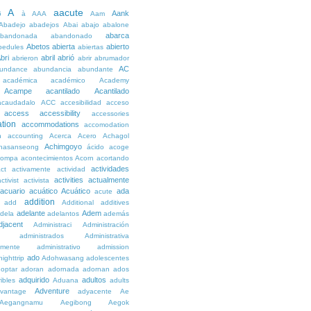
A
aacute
Aank
6
à
AAA
Aam
Abadejo
abadejos
Abai
abajo
abalone
abarca
bandonada
abandonado
Abetos
abierta
abierto
bedules
abiertas
bri
abril
abrió
abrieron
abrir
abrumador
AC
undance
abundancia
abundante
académica
académico
Academy
Acampe
acantilado
Acantilado
acaudadalo
ACC
accesibilidad
acceso
access
accessibility
accessories
tion
accommodations
accomodation
n
accounting
Acerca
Acero
Achagol
Achimgoyo
hasanseong
ácido
acoge
compa
acontecimientos
Acorn
acortando
actividades
ct
activamente
actividad
activities
actualmente
ctivist
activista
acuario
acuático
Acuático
ada
acute
addition
add
Additional
additives
adelante
Adem
dela
adelantos
además
djacent
Administraci
Administración
administrados
Administrativa
amente
administrativo
admission
ado
ighttrip
Adohwasang
adolescentes
optar
adoran
adornada
adornan
ados
adquirido
adultos
ibles
Aduana
adults
Adventure
vantage
adyacente
Ae
Aegangnamu
Aegibong
Aegok