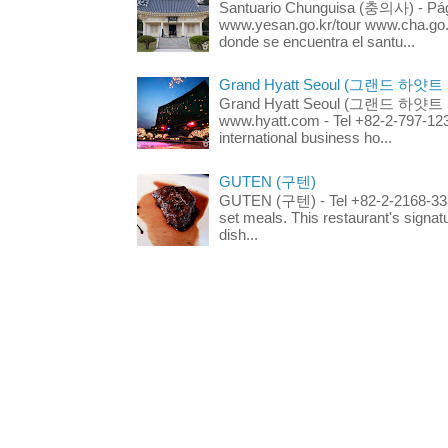
Santuario Chunguisa (충의사) - Pági
www.yesan.go.kr/tour www.cha.go.k
donde se encuentra el santu...
Grand Hyatt Seoul (그랜드 하얏트
Grand Hyatt Seoul (그랜드 하얏트 서울
www.hyatt.com - Tel +82-2-797-123
international business ho...
GUTEN (구텐)
GUTEN (구텐) - Tel +82-2-2168-3336
set meals. This restaurant's signa
dish...