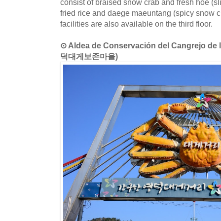
consist of braised snow crab and fresh hoe (sli
fried rice and daege maeuntang (spicy snow 
facilities are also available on the third floor.
⊙ Aldea de Conservación del Cangrejo de
덕대게보존마을)