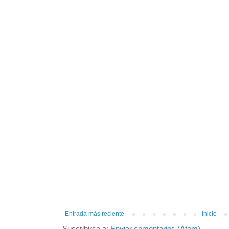
Entrada más reciente
Inicio
Suscribirse a:
Enviar comentarios (Atom)