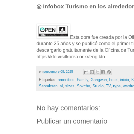
◎ Infobox Turismo en los alrededo
Esta obra fue creada por la O
durante 25 años y se publicó como el primer t
descargarlo gratuitamente de la Oficina de T
https://kto.visitkorea.or.kr/eng.kto
en
septiembre 08, 2025
Etiquetas:
amenities
,
Family
,
Gangwon
,
hotel
,
inicio
,
K
Seoraksan
,
si
,
sizes
,
Sokcho
,
Studio
,
TV
,
type
,
wardr
No hay comentarios:
Publicar un comentario