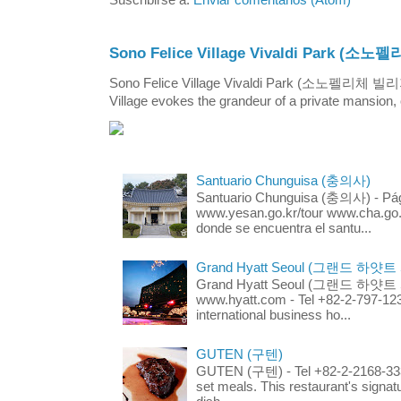
Sono Felice Village Vivaldi Park
Sono Felice Village Vivaldi Park (소노펠리체 
Village evokes the grandeur of a private mansion, o
Santuario Chunguisa (충의사)
Santuario Chunguisa (충의사) - Pági
www.yesan.go.kr/tour www.cha.go.k
donde se encuentra el santu...
Grand Hyatt Seoul (그랜드 하얏트
Grand Hyatt Seoul (그랜드 하얏트 서울
www.hyatt.com - Tel +82-2-797-123
international business ho...
GUTEN (구텐)
GUTEN (구텐) - Tel +82-2-2168-3336
set meals. This restaurant's signa