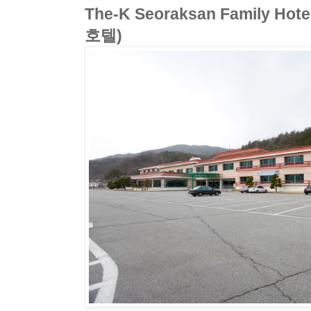
The-K Seoraksan Family 
호텔)