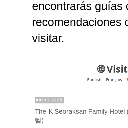
encontrarás guías 
recomendaciones d
visitar.
🌐 Vis
English
Français
08/09/2025
The-K Seoraksan Family 
텔)