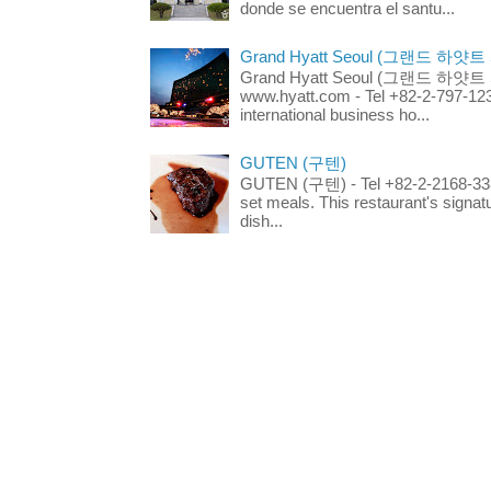
donde se encuentra el santu...
Grand Hyatt Seoul (그랜드 하얏트
Grand Hyatt Seoul (그랜드 하얏트 서울
www.hyatt.com - Tel +82-2-797-123
international business ho...
GUTEN (구텐)
GUTEN (구텐) - Tel +82-2-2168-3336
set meals. This restaurant's signa
dish...