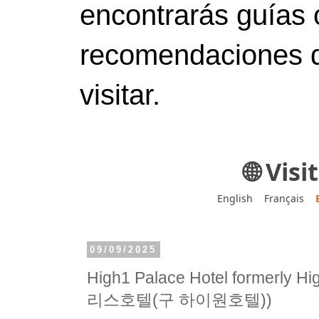
encontrarás guías 
recomendaciones d
visitar.
🌐 Vis
English
Français
09/09/2025
High1 Palace Hotel formerly 
리스호텔(구 하이원호텔))