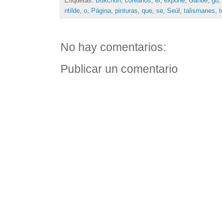
Etiquetas:
Bukchon
,
coreanos
,
el
,
expone
,
Gahoe
,
gu
ntilde
,
o
,
Página
,
pinturas
,
que
,
se
,
Seúl
,
talismanes
,
No hay comentarios:
Publicar un comentario