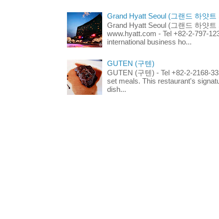
Grand Hyatt Seoul (그랜드 하얏트
Grand Hyatt Seoul (그랜드 하얏트 서울
www.hyatt.com - Tel +82-2-797-123
international business ho...
GUTEN (구텐)
GUTEN (구텐) - Tel +82-2-2168-3336
set meals. This restaurant's signa
dish...