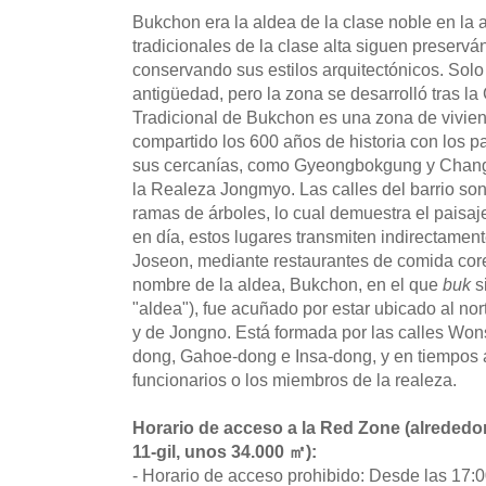
Bukchon era la aldea de la clase noble en la 
tradicionales de la clase alta siguen preserv
conservando sus estilos arquitectónicos. Solo
antigüedad, pero la zona se desarrolló tras l
Tradicional de Bukchon es una zona de vivien
compartido los 600 años de historia con los 
sus cercanías, como Gyeongbokgung y Chang
la Realeza Jongmyo. Las calles del barrio so
ramas de árboles, lo cual demuestra el paisaje
en día, estos lugares transmiten indirectamen
Joseon, mediante restaurantes de comida corea
nombre de la aldea, Bukchon, en el que
buk
si
"aldea"), fue acuñado por estar ubicado al n
y de Jongno. Está formada por las calles Wo
dong, Gahoe-dong e Insa-dong, y en tiempos an
funcionarios o los miembros de la realeza.
Horario de acceso a la Red Zone (alrededo
11-gil, unos 34.000 ㎡):
- Horario de acceso prohibido: Desde las 17:0