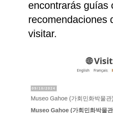
encontrarás guías 
recomendaciones d
visitar.
🌐 Vis
English
Français
09/10/2024
Museo Gahoe (가회민화박물관
Museo Gahoe (가회민화박물관