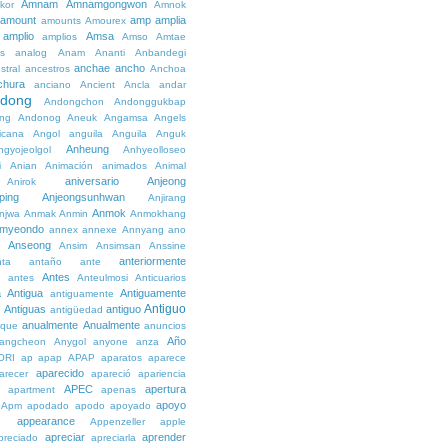
Amnam
Amnamgongwon
kor
Amnok
amount
amp
amplia
amounts
Amourex
amplio
Amsa
amplios
Amso
Amtae
s
analog
Anam
Ananti
Anbandegi
anchae
ancho
stral
ancestros
Anchoa
chura
anciano
Ancient
Ancla
andar
dong
Andongchon
Andonggukbap
ng
Andonog
Aneuk
Angamsa
Angels
icana
Angol
anguila
Anguila
Anguk
Anheung
ngyojeolgol
Anhyeolloseo
i
Anian
Animación
animados
Animal
aniversario
Anjeong
Anirok
ping
Anjeongsunhwan
Anjirang
Anmok
njwa
Anmak
Anmin
Anmokhang
myeondo
annex
annexe
Annyang
ano
Anseong
Ansim
Ansimsan
Anssine
anteriormente
nta
antaño
ante
Antes
e
antes
Anteulmosi
Anticuarios
a
Antigua
Antiguamente
antiguamente
Antiguo
Antiguas
antiguo
e
antigüedad
anualmente
Anualmente
ique
anuncios
Año
angcheon
Anygol
anyone
anza
ORI
ap
apap
APAP
aparatos
aparece
aparecido
arecer
apareció
apariencia
APEC
apertura
apartment
apenas
apoyo
Apm
apodado
apodo
apoyado
appearance
e
Appenzeller
apple
apreciar
aprender
preciado
apreciarla