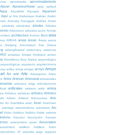
aproximadamente
char
aproximada
Apsan
Apsansunhwan
apta
aptitud
Aqua
Aquarium
Aquafield
Aquapia
Aquí
í
ar
Ara
Arabesque
Arabian
Arabic
Aram
Aranaby
Aranggak
Arañas
Arario
árboles
arboleda
arboledas
Árboles
boreto
Arboretum
arbustos
arces
Archipi
area
architecture
Arco
rchitect
Archivo
areas
áreas
rea
AREA6
Áreas
arena
as
Aretjang
Areumdaun
Aria
Ariana
ng
arirangfestival
aristocracy
aristocrat
RKO
armadas
Armiae
Armisticio
armon
ma
Aromáticos
Aroy
Arpina
arqueológico
arqueológicos
arquitecto
arquitectónica
Arroyo
arroyo
rray
arriba
arroja
arrojan
art
Arte
Art
arte
Arteaspoon
Artee
Artes
Artesan
Artesanal
es
artesanales
tesanías
artesano
artgy
articulaciones
artificiales
artista
ficial
artisans
artist
artístico
Artístico
tica
Artística
artísticas
Arts
ists
Artium
Artland
Artnouveau
Asan
rks
As
Asamblea
asan
Asanman
Asi
n
asemeja
asentamiento
asentaron
ad
Asian
Asiática
Asiático
Aside
asienta
imismo
Asociaci
Asociación
Asosan
ectos
Association
assessment
asset
assortment
astillero
Astillero
Astro
stronómico
AT
atacada
atajo
ataques