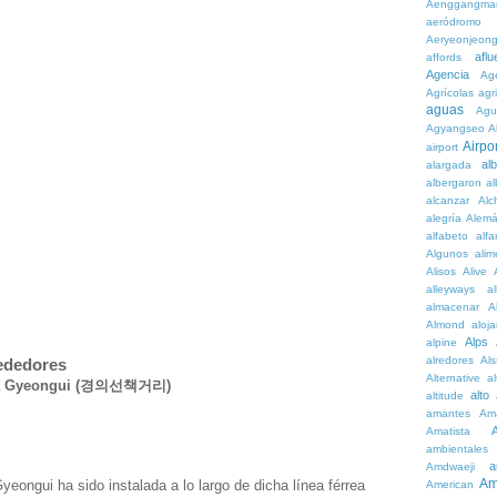
Aenggangma
aeródromo
Aeryeonjeon
aflu
affords
Agencia
Ag
Agrícolas
agr
aguas
Agu
Agyangseo
A
Airpor
airport
al
alargada
albergaron
a
alcanzar
Alc
alegría
Alem
alfabeto
alfa
Algunos
alim
Alisos
Alive
alleyways
al
almacenar
A
Almond
aloj
Alps
alpine
alredores
Al
rededores
Alternative
al
ínea Gyeongui (경의선책거리)
alto
altitude
amantes
Am
Amatista
ambientales
a
Amdwaeji
Am
Gyeongui ha sido instalada a lo largo de dicha línea férrea
American