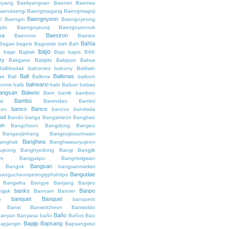
kyang
Baekyangsan
Baemet
Baemsa
aendaengi
Baengmagang
Baengmagoji
Baengnyeon
l
Baengni
Baengnyeong
gdo
Baengnyeonji
Baengnyeonok
sa
Baesiron
Baennori
Baeteo
Bahía
Bagae
bagels
Baguette
bah
Bah
bajo
o
bajar
Bajirak
Bajo
bajos
BAK
ry
Bakgane
Bakjido
Bakjisan
Baksa
Balbbadak
balconies
balcony
Baldwin
Ball
Ballenas
ae
Bali
Ballena
balloon
balneario
rooms
balls
balo
Balsan
balsas
angsan
Balwoo
Bam
bamb
bamboo
Bambú
al
Bamnidan
Bamtol
banco
Banco
eon
bancos
bandada
bul
Bando
banga
Bangameori
Bangbae
on
Bangcheon
Bangdong
Bangeo
Bangeojinhang
Bangeojinsunhwan
Banghwa
anghak
Banghwasuryujeon
ujeong
Banghyedong
Bangi
Bangjik
im
Bangjukpo
Bangmulgwan
Bangsan
Bangok
bangsanmarket
Bangudae
bangucheonpetroglyphshttps
Bangwha
Bangye
Banjang
Banjeo
banks
Banpo
njjak
Bannam
Banner
banquet
Banquet
o
banquets
Bansi
Banwolcheon
Banwoldo
Baño
anyan
Banyasa
baño
Baños
Bao
Bapjip
Bapsang
apjangin
Bapsangwiui