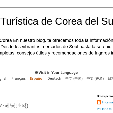
Turística de Corea del Su
 Corea En nuestro blog, te ofrecemos toda la información
 Desde los vibrantes mercados de Seúl hasta la serenida
pletas, consejos útiles y recomendaciones de lugares im
🌐 Visit in Your Language
glish
Français
Español
Deutsch
中文 (中国)
中文 (香港)
日
Datos perso
Informa
k (카페낭만적)
Ver todo mi 