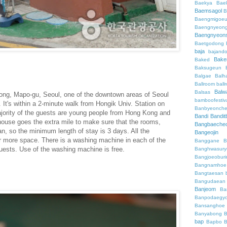
Baekya
Bae
Baemsagol
B
Baengmigoeu
Baengnyeon
Baengnyeon
Baetgodong
baja
bajand
Bake
Baked
Baksugeun
Balgae
Balh
Ballroom
ball
Balw
Balsas
ong, Mapo-gu, Seoul, one of the downtown areas of Seoul
bamboofestiv
It's within a 2-minute walk from Hongik Univ. Station on
Banbyeonch
jority of the guests are young people from Hong Kong and
Bandi
Bandit
ouse goes the extra mile to make sure that the rooms,
Bangbaeche
n, so the minimum length of stay is 3 days. All the
Bangeojin
r more space. There is a washing machine in each of the
Banggane
B
uests. Use of the washing machine is free.
Banghwasury
Bangjoeobur
Bangnamhoe
Bangtaesan
Bangudaean
Banjeom
Ba
Banpodaegy
Bansanghoe
Banyabong
B
bap
Bapbo
B