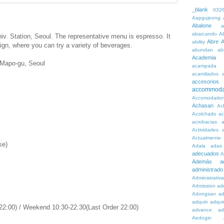
_blank
032
Aapgujeong
Abalone
a
abarcando
A
iv. Station, Seoul. The representative menu is espresso. It
Abre
A
ability
sign, where you can try a variety of beverages.
abundan
ab
Academia
, Mapo-gu, Seoul
acampada
acantilados
accesorios
accommoda
Accomodatio
Achasan
Ac
Acolchado
a
acrobacias
a
Actividades
a
Actualmente
se)
Adala
adas
adecuados
A
Además
a
administrado
Administrativ
Admission
adn
Adongsan
ad
adquiri
adquir
2:00) / Weekend 10:30-22:30(Last Order 22:00)
advance
ad
Aedogin