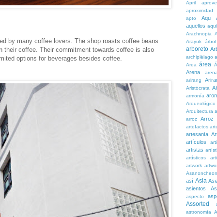
April
aprove
aproximidad
Aqu
apto
aquellos
aqu
Arachnopia
ored by many coffee lovers. The shop roasts coffee beans
Arayuk
árbol
arboreto
Ar
in their coffee. Their commitment towards coffee is also
archipiélago
a
imited options for beverages besides coffee.
área
Area
Á
Arena
aren
Arira
arirang
A
Aristócrata
aro
armonía
Arqueológico
Arquitectura
a
Arroz
arroz
artefactos
art
artesanía
Ar
artículos
arti
artistas
artís
artísticos
art
artwork
artwo
Asanoncheo
Asia
así
Asi
asientos
As
asp
aspecto
Assorted
astronomía
A