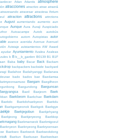
atmosphere
tardecer
Atlan
Atlantis
atracciones
ción
atractivo
atrae
atraerá
atravesando
atravesar
atraviesa
Atrium
attractions
attraction
teul
attrctions
August
ge
aumentando
aumento
aun
Aunque
unque
Aura
Auraji
Auspiciado
uthor
Autoacampe
Autob
autobús
autor
autogobierno
autom
Autopistas
lable
avance
avenida
Avenue
Avenuel
vión
Avistaje
avistamientos
AW
Award
Ayuntamiento
ayudar
Azalea
Azaleas
B
azules
b
b__b_garden
B0139
B1
B1F
baby
Back
aan
Baba
Bacar
Backam
ckdrop
backpackers
backside
backyard
ragi
Badahoe
Badahyanggi
Badanara
deurae
bado
bados
bae
Baedamsa
Baegam
darimyeonsamuso
Baegilheon
Baegunsan
egunbong
Baegundong
Baegyangsa
Baek
Baeil
Baejeom
Baekbeom
Baekdam
kban
Baekchae
Baekdo
Baekdohaebyeon
Baekdu
an
Baekgamyeonok
Baekgok
Baekgye
aekje
Baekjegobun
Baekjehyang
Baekjeong
Baekjeryeong
Baekkop
aekmagang
Baekmanseok
Baekmigoeul
Baeknyeon
Baeknyeong
Baekryoensan
kse
Baekseo
Baekseok
Baekseokdong
ksuk
Baekun
Baekusan
Baekwolsan