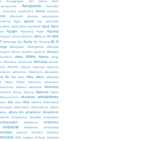
n
Aenggogae
Aer
aérea
Aero
Aeropuerto
aeropuerto
Aerosilla
Aewol
g
Aesculus
aesthetics
Aeworui
ente
aftermath
afueras
agazapado
agosto
eobong
Aglio
Agr
agrícolas
agua
Agua
icultura
Agricultura
Agroland
Agujjim
Agyang
as
Agurang
Agwi
aire
aims
Air
hopsan
ahora
Ahyeon
air
al
t
Ajung
Al
Ajimaega
Ajo
AK
Akyang
berga
albergaba
Albergando
albergar
alcanza
lbergue
Álbum
alcalino
alcance
Aldea
aldea
Aldeas
heonbuk
alegr
Alemania
án
Alemana
alemanes
alentar
rera
Alforfón
alguna
Algunas
algunos
enticios
alimentos
Alimentos
alineados
All
Alley
alleys
Alji
Alla
alley
alleyway
lí
Allsso
Almac
Almacén
almacena
Almirante
lmacenes
Almecs
almirante
Alpensia
amientos
Along
Alpaca
Alpes
alrededores
Alrededor
Alpsoncheon
alta
Altar
ssam
altar
altares
Alternativa
ternativo
Alternativo
Alternativos
altitud
altura
Am
amanecer
Amanecer
altos
aranth
Amarantos
Amarillo
amarrados
Ambassador
ambience
ambiance
ambiente
Ambiente
ambientes
menities
amente
America
América
ericano
AMI
amigos
Amisan
Amistad