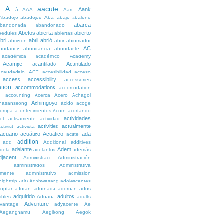
A
aacute
Aank
6
à
AAA
Aam
Abadejo
abadejos
Abai
abajo
abalone
abarca
bandonada
abandonado
Abetos
abierta
abierto
bedules
abiertas
bri
abril
abrió
abrieron
abrir
abrumador
AC
undance
abundancia
abundante
académica
académico
Academy
Acampe
acantilado
Acantilado
acaudadalo
ACC
accesibilidad
acceso
access
accessibility
accessories
tion
accommodations
accomodation
n
accounting
Acerca
Acero
Achagol
Achimgoyo
hasanseong
ácido
acoge
compa
acontecimientos
Acorn
acortando
actividades
ct
activamente
actividad
activities
actualmente
ctivist
activista
acuario
acuático
Acuático
ada
acute
addition
add
Additional
additives
adelante
Adem
dela
adelantos
además
djacent
Administraci
Administración
administrados
Administrativa
amente
administrativo
admission
ado
ighttrip
Adohwasang
adolescentes
optar
adoran
adornada
adornan
ados
adquirido
adultos
ibles
Aduana
adults
Adventure
vantage
adyacente
Ae
Aegangnamu
Aegibong
Aegok