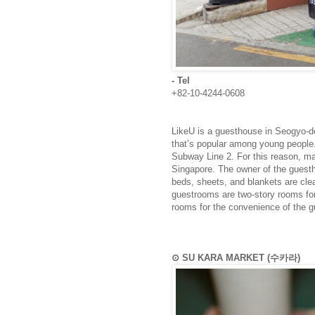
- Tel
+82-10-4244-0608
LikeU is a guesthouse in Seogyo-d
that’s popular among young people. 
Subway Line 2. For this reason, ma
Singapore. The owner of the guesth
beds, sheets, and blankets are clea
guestrooms are two-story rooms fo
rooms for the convenience of the g
⊙ SU KARA MARKET (수카라)