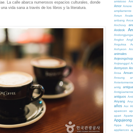
amistoso
Am
dae. La calle abarca numerosos espacios culturales, donde
Amor
Amore
na vida sana a través de los libros y la literatura.
ampliamente
Amun
Anale
anbang
Ance
an
Anchovy
An
Andeok
Andongjunga
Angkor
Angl
Anguksa
A
Anhyeon
An
animales
Anjeongshop
Anjiranggol
A
Anmyeon
An
Ansan
Ansa
Ansung
a
Anteriorment
antigu
antig
Antigüament
antiguos
Ant
Anyang
Any
años
Aoi
A
aparecen
ap
apart
Aparte
Apgujeong
Appa
App
appliances
a