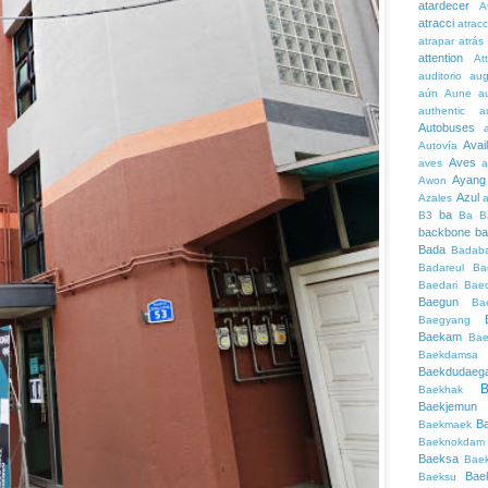
atardecer
A
atracci
atrac
atrapar
atrás
attention
At
auditorio
au
aún
Aune
a
authentic
a
Autobuses
Avai
Autovía
Aves
aves
a
Ayang
Awon
Azul
Azales
ba
B3
Ba
B
backbone
ba
Bada
Badaba
Badareul
Ba
Baedari
Bae
Baegun
Ba
Baegyang
Baekam
Bae
Baekdamsa
Baekdudaeg
B
Baekhak
Baekjemun
B
Baekmaek
Baeknokdam
Baeksa
Bae
Bae
Baeksu