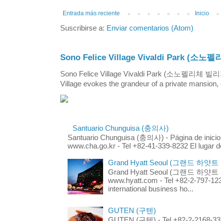
Entrada más reciente
Inicio
Suscribirse a:
Enviar comentarios (Atom)
Sono Felice Village Vivaldi Park
Sono Felice Village Vivaldi Park (소노펠리체 
Village evokes the grandeur of a private mansion, o
Santuario Chunguisa (충의사)
Santuario Chunguisa (충의사) - Página de inicio
www.cha.go.kr - Tel +82-41-339-8232 El lugar d
Grand Hyatt Seoul (그랜드 하얏트
Grand Hyatt Seoul (그랜드 하얏트 서울
www.hyatt.com - Tel +82-2-797-123
international business ho...
GUTEN (구텐)
GUTEN (구텐) - Tel +82-2-2168-3336