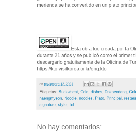
merienda se ha convertido en un plato principa
Esta obra fue creada por la O
durante 21 años y se publicó como el primer t
descargarlo gratuitamente de la Oficina de T
https://kto.visitkorea.or.kr/eng.kto
en
noviembre 12, 2024
Etiquetas:
Buckwheat
,
Cold
,
dishes
,
Dokseodang
,
Gol
naengmyeon
,
Noodle
,
noodles
,
Plato
,
Principal
,
restau
signature
,
style
,
Tel
No hay comentarios: