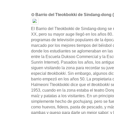
⊙ Barrio del Tteokbokki de Sindang-d
El Barrio del Tteokbokki de Sindang-dong se r
XX, pero su mayor auge llegó en los años 80
programas de televisión populares de la época
marcado por los mejores tiempos del béisbol 
donde los estudiantes se aglomeraban en las c
entre la Escuela Duksoo Commercial y la Es
Sunrin Internet). Pasados los años, los antigu
siguen visitando la zona para recordar su juv
especial
tteokbokki
. Sin embargo, algunos dic
barrio empezó en los años 50. La propietaria
Halmeoni Tteokbokki dice que el
tteokbokki
se
1953, cuando en la zona estaba el teatro Don
maíz y patatas a los visitantes. En un principio
simplemente hecho de
gochujang,
pero se fu
como huevos, fideos, pasta de pescado, y má
gambas y queso para darle un mejor sabor; y 