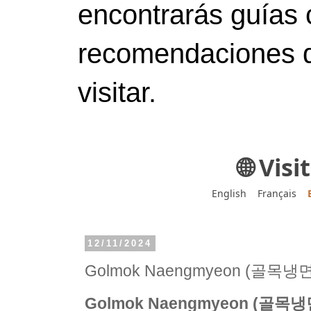
encontrarás guías 
recomendaciones d
visitar.
🌐 Vis
English
Français
12/11/2024
Golmok Naengmyeon (골목냉면
Golmok Naengmyeon (골목냉