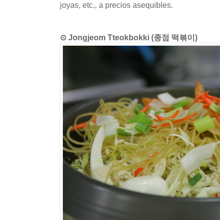
joyas, etc., a precios asequibles.
⊙ Jongjeom Tteokbokki (종점 떡볶이)