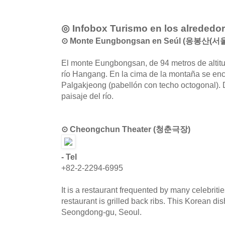
◎ Infobox Turismo en los alrededo
⊙ Monte Eungbongsan en Seúl (응봉산(서울
El monte Eungbongsan, de 94 metros de altitud
río Hangang. En la cima de la montaña se enc
Palgakjeong (pabellón con techo octogonal). D
paisaje del río.
⊙ Cheongchun Theater (청춘극장)
- Tel
+82-2-2294-6995
It is a restaurant frequented by many celebriti
restaurant is grilled back ribs. This Korean dis
Seongdong-gu, Seoul.