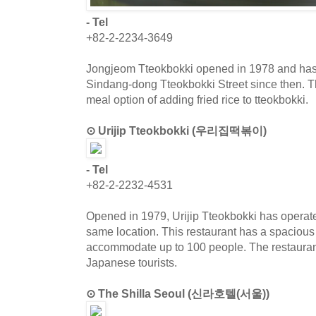
- Tel
+82-2-2234-3649
Jongjeom Tteokbokki opened in 1978 and has 
Sindang-dong Tteokbokki Street since then. T
meal option of adding fried rice to tteokbokki.
⊙ Urijip Tteokbokki (우리집떡볶이)
- Tel
+82-2-2232-4531
Opened in 1979, Urijip Tteokbokki has operate
same location. This restaurant has a spaciou
accommodate up to 100 people. The restauran
Japanese tourists.
⊙ The Shilla Seoul (신라호텔(서울))