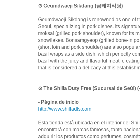
⊙ Geumdwaeji Sikdang (금돼지식당)
Geumdwaeji Sikdang is renowned as one of the
Seoul, specializing in pork dishes. Its signat
moksal (grilled pork shoulder), known for its
snowflakes. Bonsamgyeop (grilled bone-in po
(short loin and pork shoulder) are also popular
basil wraps as a side dish, which perfectly com
basil with the juicy and flavorful meat, creati
that is considered a delicacy at this establish
⊙ The Shilla Duty Free (Sucursal de Se
- Página de inicio
http://www.shilladfs.com
Esta tienda está ubicada en el interior del Shi
encontrará con marcas famosas, tanto naciona
adquirir los productos como perfumes, cosmétic