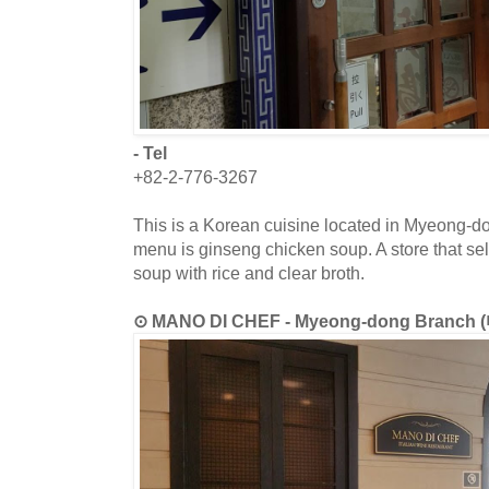
- Tel
+82-2-776-3267
This is a Korean cuisine located in Myeong-d
menu is ginseng chicken soup. A store that se
soup with rice and clear broth.
⊙ MANO DI CHEF - Myeong-dong Bran