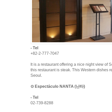
- Tel
+82-2-777-7047
It is a restaurant offering a nice night view o
this restaurant is steak. This Western dishes r
Seoul.
⊙ Espectáculo NANTA (난타)
- Tel
02-739-8288