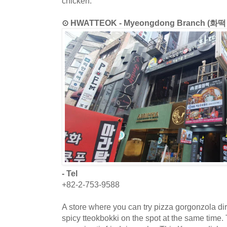
chicken.
⊙ HWATTEOK - Myeongdong Branch (화
- Tel
+82-2-753-9588
A store where you can try pizza gorgonzola di
spicy tteokbokki on the spot at the same time. 