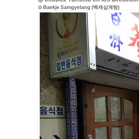
⊙ Baekje Samgyetang (백제삼계탕)