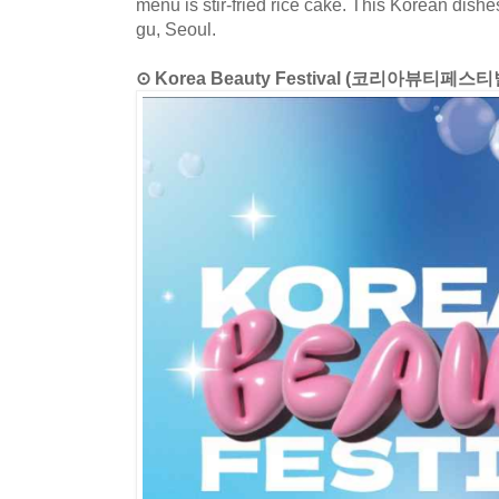
menu is stir-fried rice cake. This Korean dishe
gu, Seoul.
⊙ Korea Beauty Festival (코리아뷰티페스티