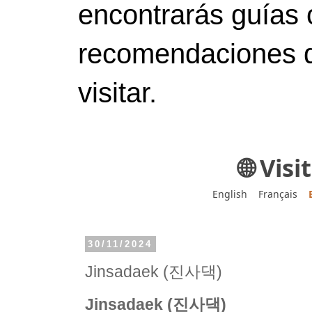
encontrarás guías 
recomendaciones d
visitar.
🌐 Vis
English
Français
30/11/2024
Jinsadaek (진사댁)
Jinsadaek (진사댁)