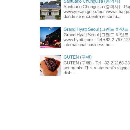
Santuario Chunguisa (충의사)
Santuario Chunguisa (충의사) - Pági
www.yesan.go.kr/tour www.cha.go.k
donde se encuentra el santu...
Grand Hyatt Seoul (그랜드 하얏트
Grand Hyatt Seoul (그랜드 하얏트 서울
www.hyatt.com - Tel +82-2-797-123
international business ho...
GUTEN (구텐)
GUTEN (구텐) - Tel +82-2-2168-3336
set meals. This restaurant's signa
dish...