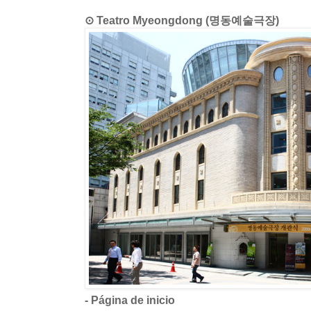
⊙ Teatro Myeongdong (명동예술극장)
- Página de inicio