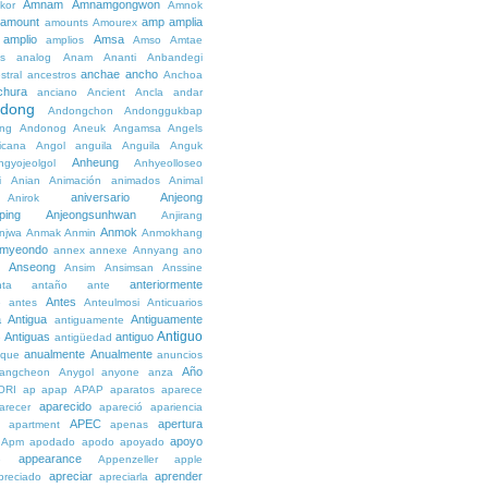
Amnam
Amnamgongwon
kor
Amnok
amount
amp
amplia
amounts
Amourex
amplio
Amsa
amplios
Amso
Amtae
s
analog
Anam
Ananti
Anbandegi
anchae
ancho
stral
ancestros
Anchoa
chura
anciano
Ancient
Ancla
andar
dong
Andongchon
Andonggukbap
ng
Andonog
Aneuk
Angamsa
Angels
icana
Angol
anguila
Anguila
Anguk
Anheung
ngyojeolgol
Anhyeolloseo
i
Anian
Animación
animados
Animal
aniversario
Anjeong
Anirok
ping
Anjeongsunhwan
Anjirang
Anmok
njwa
Anmak
Anmin
Anmokhang
myeondo
annex
annexe
Annyang
ano
Anseong
Ansim
Ansimsan
Anssine
anteriormente
nta
antaño
ante
Antes
e
antes
Anteulmosi
Anticuarios
a
Antigua
Antiguamente
antiguamente
Antiguo
Antiguas
antiguo
e
antigüedad
anualmente
Anualmente
ique
anuncios
Año
angcheon
Anygol
anyone
anza
ORI
ap
apap
APAP
aparatos
aparece
aparecido
arecer
apareció
apariencia
APEC
apertura
apartment
apenas
apoyo
Apm
apodado
apodo
apoyado
appearance
e
Appenzeller
apple
apreciar
aprender
preciado
apreciarla