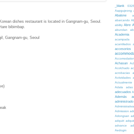
_blank
032
Aapgujeong
Abalone
a
abarcando
A
Korean dishes restaurant is located in Gangnam-gu, Seoul.
Abre
A
ability
rtare bibimbap.
abundan
ab
Academia
gil, Gangnam-gu, Seoul
acampada
acantilados
accesorios
accommoda
Accomodatio
Achasan
Ac
Acolchado
a
acrobacias
a
Actividades
a
Actualmente
se)
Adala
adas
adecuados
A
Además
a
administrado
Administrativ
teak
Admission
adn
Adongsan
ad
adquiri
adquir
advance
ad
Aedogin