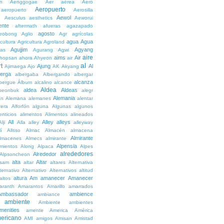
n
Aenggogae
Aer
aérea
Aero
Aeropuerto
aeropuerto
Aerosilla
Aewol
g
Aesculus
aesthetics
Aeworui
ente
aftermath
afueras
agazapado
agosto
eobong
Aglio
Agr
agrícolas
agua
Agua
icultura
Agricultura
Agroland
Agujjim
Agyang
as
Agurang
Agwi
aire
aims
Air
hopsan
ahora
Ahyeon
air
al
t
Ajung
Al
Ajimaega
Ajo
AK
Akyang
berga
albergaba
Albergando
albergar
alcanza
lbergue
Álbum
alcalino
alcance
Aldea
aldea
Aldeas
heonbuk
alegr
Alemania
án
Alemana
alemanes
alentar
rera
Alforfón
alguna
Algunas
algunos
enticios
alimentos
Alimentos
alineados
All
Alley
alleys
Alji
Alla
alley
alleyway
lí
Allsso
Almac
Almacén
almacena
Almirante
lmacenes
Almecs
almirante
Alpensia
amientos
Along
Alpaca
Alpes
alrededores
Alrededor
Alpsoncheon
alta
Altar
ssam
altar
altares
Alternativa
ternativo
Alternativo
Alternativos
altitud
altura
Am
amanecer
Amanecer
altos
aranth
Amarantos
Amarillo
amarrados
Ambassador
ambience
ambiance
ambiente
Ambiente
ambientes
menities
amente
America
América
ericano
AMI
amigos
Amisan
Amistad