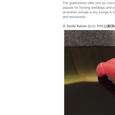
The guestrooms offer just as much b
popular for hosting weddings and ot
amenities include a sky lounge & 
and restaurants.
⊙ Sushi Kaisin (스시 카이신(鮨海