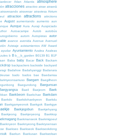
atmosphere
tardecer
Atlan
Atlantis
atracciones
ción
atractivo
atrae
atraerá
atravesando
atravesar
atraviesa
Atrium
attractions
attraction
teul
attrctions
August
ge
aumentando
aumento
aun
Aunque
unque
Aura
Auraji
Auspiciado
uthor
Autoacampe
Autob
autobús
autor
autogobierno
autom
Autopistas
lable
avance
avenida
Avenue
Avenuel
vión
Avistaje
avistamientos
AW
Award
Ayuntamiento
ayudar
Azalea
Azaleas
B
azules
b
b__b_garden
B0139
B1
B1F
baby
Back
aan
Baba
Bacar
Backam
ckdrop
backpackers
backside
backyard
ragi
Badahoe
Badahyanggi
Badanara
deurae
bado
bados
bae
Baedamsa
Baegam
darimyeonsamuso
Baegilheon
Baegunsan
egunbong
Baegundong
Baegyangsa
Baek
Baeil
Baejeom
Baekbeom
Baekdam
kban
Baekchae
Baekdo
Baekdohaebyeon
Baekdu
an
Baekgamyeonok
Baekgok
Baekgye
aekje
Baekjegobun
Baekjehyang
Baekjeong
Baekjeryeong
Baekkop
aekmagang
Baekmanseok
Baekmigoeul
Baeknyeon
Baeknyeong
Baekryoensan
kse
Baekseo
Baekseok
Baekseokdong
ksuk
Baekun
Baekusan
Baekwolsan