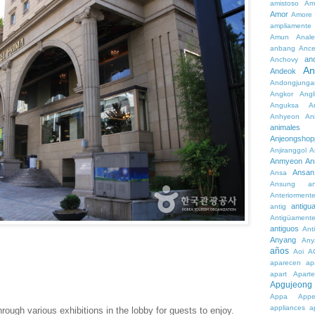
amistoso
Am
Amor
Amore
ampliamente
Amun
Anale
anbang
Ance
an
Anchovy
An
Andeok
Andongjunga
Angkor
Angl
Anguksa
A
Anhyeon
An
animales
Anjeongshop
Anjiranggol
A
Anmyeon
An
Ansan
Ansa
Ansung
a
Anteriorment
antigu
antig
Antigüament
antiguos
Ant
Anyang
Any
años
Aoi
A
aparecen
ap
apart
Aparte
Apgujeong
Appa
App
appliances
a
hrough various exhibitions in the lobby for guests to enjoy.