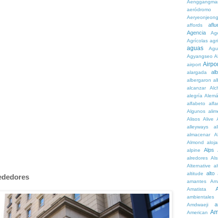
Aenggangma
aeródromo
Aeryeonjeon
aflu
affords
Agencia
Ag
Agrícolas
agr
aguas
Agu
Agyangseo
A
Airpor
airport
al
alargada
albergaron
a
alcanzar
Alc
alegría
Alem
alfabeto
alfa
Algunos
alim
Alisos
Alive
alleyways
al
almacenar
A
Almond
aloj
Alps
alpine
alredores
Al
Alternative
al
alto
altitude
rededores
amantes
Am
Amatista
ambientales
a
Amdwaeji
Am
American