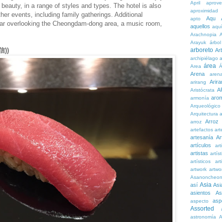
April
aprove
eauty, in a range of styles and types. The hotel is also
aproximidad
her events, including family gatherings. Additional
Aqu
apto
bar overlooking the Cheongdam-dong area, a music room,
aquellos
aqu
Arachnopia
Arayuk
árbol
arboreto
信))
Ar
archipiélago
a
área
Area
Á
Arena
aren
Arira
arirang
A
Aristócrata
aro
armonía
Arqueológico
Arquitectura
a
Arroz
arroz
artefactos
art
artesanía
Ar
artículos
arti
artistas
artís
artísticos
art
artwork
artwo
Asanoncheo
Asia
así
Asi
asientos
As
asp
aspecto
Assorted
astronomía
A