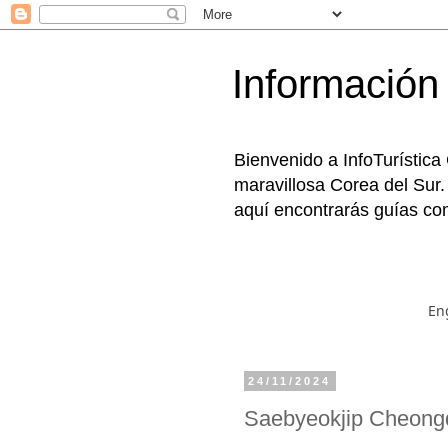
Información 
Bienvenido a InfoTurística
maravillosa Corea del Sur.
aquí encontrarás guías com
En
24/11/2024
Saebyeokjip Cheo