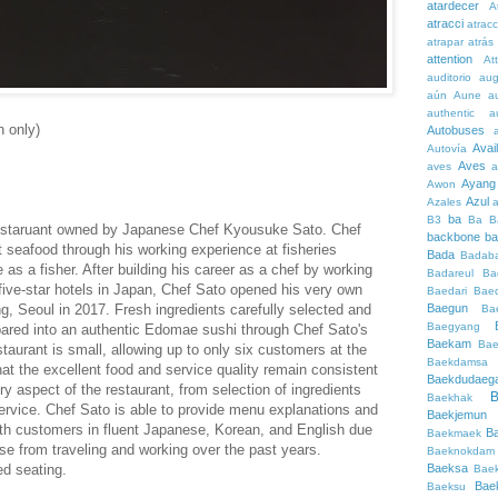
atardecer
A
atracci
atrac
atrapar
atrás
attention
At
auditorio
au
aún
Aune
a
authentic
a
 only)
Autobuses
Avai
Autovía
Aves
aves
a
Ayang
Awon
Azul
Azales
ba
B3
Ba
B
 restaruant owned by Japanese Chef Kyousuke Sato. Chef
backbone
ba
seafood through his working experience at fisheries
Bada
Badaba
as a fisher. After building his career as a chef by working
Badareul
Ba
five-star hotels in Japan, Chef Sato opened his very own
Baedari
Bae
, Seoul in 2017. Fresh ingredients carefully selected and
Baegun
Ba
Baegyang
epared into an authentic Edomae sushi through Chef Sato's
Baekam
Bae
taurant is small, allowing up to only six customers at the
Baekdamsa
at the excellent food and service quality remain consistent
Baekdudaeg
ry aspect of the restaurant, from selection of ingredients
B
Baekhak
ervice. Chef Sato is able to provide menu explanations and
Baekjemun
ith customers in fluent Japanese, Korean, and English due
B
Baekmaek
se from traveling and working over the past years.
Baeknokdam
ed seating.
Baeksa
Bae
Bae
Baeksu