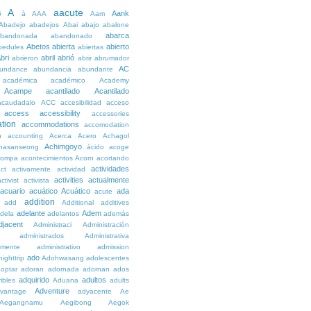
A
aacute
Aank
6
à
AAA
Aam
Abadejo
abadejos
Abai
abajo
abalone
abarca
bandonada
abandonado
Abetos
abierta
abierto
bedules
abiertas
bri
abril
abrió
abrieron
abrir
abrumador
AC
undance
abundancia
abundante
académica
académico
Academy
Acampe
acantilado
Acantilado
acaudadalo
ACC
accesibilidad
acceso
access
accessibility
accessories
tion
accommodations
accomodation
n
accounting
Acerca
Acero
Achagol
Achimgoyo
hasanseong
ácido
acoge
compa
acontecimientos
Acorn
acortando
actividades
ct
activamente
actividad
activities
actualmente
ctivist
activista
acuario
acuático
Acuático
ada
acute
addition
add
Additional
additives
adelante
Adem
dela
adelantos
además
djacent
Administraci
Administración
administrados
Administrativa
amente
administrativo
admission
ado
ighttrip
Adohwasang
adolescentes
optar
adoran
adornada
adornan
ados
adquirido
adultos
ibles
Aduana
adults
Adventure
vantage
adyacente
Ae
Aegangnamu
Aegibong
Aegok