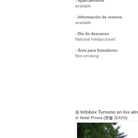
- Aparcamiento
available
- Información de reserva
available
- Día de descanso
National holidayclosed
- Área para fumadores
Non-smoking
◎ Infobox Turismo en los al
⊙ Hotel Prima (호텔 프리마)