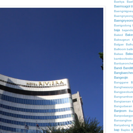
Baekya
Bae
Baemsagol
B
Baengmigoeu
Baengnyeon
Baengnyeon
Baetgodong
baja
bajand
Bake
Baked
Baksugeun
Balgae
Balh
Ballroom
ball
Balw
Balsas
bamboofestiv
Banbyeonch
Bandi
Bandit
Bangbaeche
Bangeojin
Banggane
B
Banghwasury
Bangjoeobur
Bangnamhoe
Bangtaesan
Bangudaean
Banjeom
Ba
Banpodaegy
Bansanghoe
Banyabong
B
bap
Bapbo
B