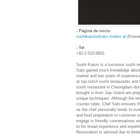
- Página de inicio
sushikaisinofsato.modoo.at
(Korean
- Tel
+82-2-515-9855
Sushi Kaisin is a luxurious sushi
Sato gained much knowledge about 
market and two years of experience 
at top-notch sushi restaurants and 
sushi restaurant in Cheongdam-dong
brought in from Jeju Island are pr
unique techniques. Although the res
counter table, Chef Sato ensures th
as the chef personally tends to eve
and food preparation to customer s
engage in friendly conversations w
to his broad experience and experti
Reservation is advised due to limit