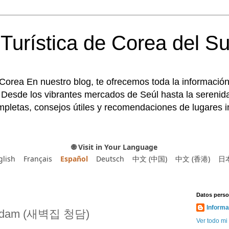
Turística de Corea del Su
 Corea En nuestro blog, te ofrecemos toda la información
 Desde los vibrantes mercados de Seúl hasta la serenida
pletas, consejos útiles y recomendaciones de lugares im
🌐 Visit in Your Language
glish
Français
Español
Deutsch
中文 (中国)
中文 (香港)
日
Datos perso
Informa
ngdam (새벽집 청담)
Ver todo mi 