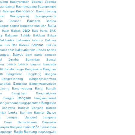
kyang
Baekyangsan
Baemet
Baemsa
aendaengi
Baengmagang
Baengmagoji
Baengnyeon
l
Baengni
Baengnyeong
gdo
Baengnyeonji
Baengnyeonok
sa
Baesiron
Baennori
Baeteo
Bahía
Bagae
bagels
Baguette
bah
Bah
bajo
o
bajar
Bajirak
Bajo
bajos
BAK
ry
Bakgane
Bakjido
Bakjisan
Baksa
Balbbadak
balconies
balcony
Baldwin
Ball
Ballenas
ae
Bali
Ballena
balloon
balneario
rooms
balls
balo
Balsan
balsas
angsan
Balwoo
Bam
bamb
bamboo
Bambú
al
Bamnidan
Bamtol
banco
Banco
eon
bancos
bandada
bul
Bando
banga
Bangameori
Bangbae
on
Bangcheon
Bangdong
Bangeo
Bangeojinhang
Bangeojinsunhwan
Banghwa
anghak
Banghwasuryujeon
ujeong
Banghyedong
Bangi
Bangjik
im
Bangjukpo
Bangmulgwan
Bangsan
Bangok
bangsanmarket
Bangudae
bangucheonpetroglyphshttps
Bangwha
Bangye
Banjang
Banjeo
banks
Banpo
njjak
Bannam
Banner
banquet
Banquet
o
banquets
Bansi
Banwolcheon
Banwoldo
Baño
anyan
Banyasa
baño
Baños
Bao
Bapjip
Bapsang
apjangin
Bapsangwiui