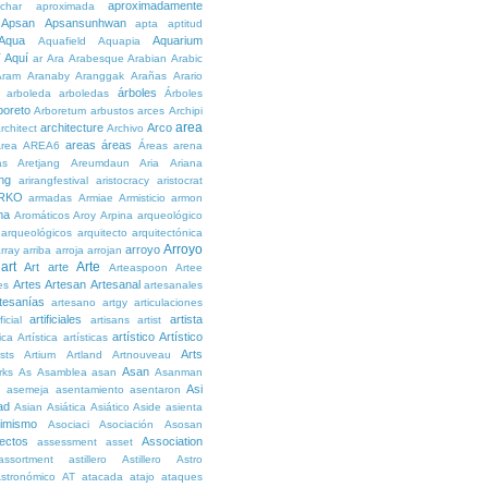
aproximadamente
char
aproximada
Apsan
Apsansunhwan
apta
aptitud
Aqua
Aquarium
Aquafield
Aquapia
Aquí
í
ar
Ara
Arabesque
Arabian
Arabic
Aram
Aranaby
Aranggak
Arañas
Arario
árboles
arboleda
arboledas
Árboles
boreto
Arboretum
arbustos
arces
Archipi
area
architecture
Arco
rchitect
Archivo
areas
áreas
rea
AREA6
Áreas
arena
as
Aretjang
Areumdaun
Aria
Ariana
ng
arirangfestival
aristocracy
aristocrat
RKO
armadas
Armiae
Armisticio
armon
ma
Aromáticos
Aroy
Arpina
arqueológico
arqueológicos
arquitecto
arquitectónica
Arroyo
arroyo
rray
arriba
arroja
arrojan
art
Arte
Art
arte
Arteaspoon
Artee
Artes
Artesan
Artesanal
es
artesanales
tesanías
artesano
artgy
articulaciones
artificiales
artista
ficial
artisans
artist
artístico
Artístico
tica
Artística
artísticas
Arts
ists
Artium
Artland
Artnouveau
Asan
rks
As
Asamblea
asan
Asanman
Asi
n
asemeja
asentamiento
asentaron
ad
Asian
Asiática
Asiático
Aside
asienta
imismo
Asociaci
Asociación
Asosan
ectos
Association
assessment
asset
assortment
astillero
Astillero
Astro
stronómico
AT
atacada
atajo
ataques