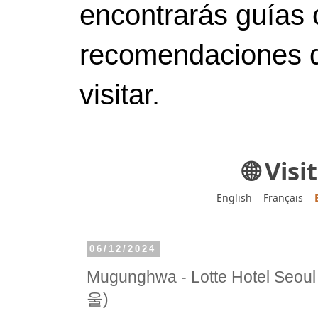
encontrarás guías 
recomendaciones d
visitar.
🌐 Vis
English
Français
06/12/2024
Mugunghwa - Lotte Hotel 
울)