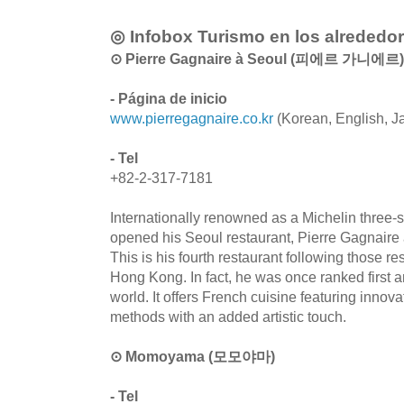
◎ Infobox Turismo en los alrededo
⊙ Pierre Gagnaire à Seoul (피에르 가니에르)
- Página de inicio
www.pierregagnaire.co.kr
(Korean, English, J
- Tel
+82-2-317-7181
Internationally renowned as a Michelin three-s
opened his Seoul restaurant, Pierre Gagnaire 
This is his fourth restaurant following those re
Hong Kong. In fact, he was once ranked first 
world. It offers French cuisine featuring innov
methods with an added artistic touch.
⊙ Momoyama (모모야마)
- Tel