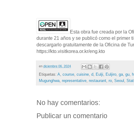
Esta obra fue creada por la O
durante 21 años y se publicó como el primer t
descargarlo gratuitamente de la Oficina de T
https://kto.visitkorea.or.kr/eng.kto
en
diciembre 06, 2024
Etiquetas:
A
,
course
,
cuisine
,
d
,
Eulji
,
Euljiro
,
ga
,
gu
,
h
Mugunghwa
,
representative
,
restaurant
,
ro
,
Seoul
,
Stat
No hay comentarios:
Publicar un comentario