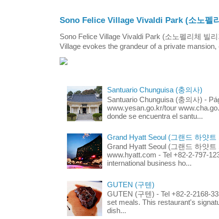
Sono Felice Village Vivaldi Park
Sono Felice Village Vivaldi Park (소노펠리체 
Village evokes the grandeur of a private mansion, o
Santuario Chunguisa (충의사)
Santuario Chunguisa (충의사) - Pági
www.yesan.go.kr/tour www.cha.go.k
donde se encuentra el santu...
Grand Hyatt Seoul (그랜드 하얏트
Grand Hyatt Seoul (그랜드 하얏트 서울
www.hyatt.com - Tel +82-2-797-123
international business ho...
GUTEN (구텐)
GUTEN (구텐) - Tel +82-2-2168-3336
set meals. This restaurant's signa
dish...