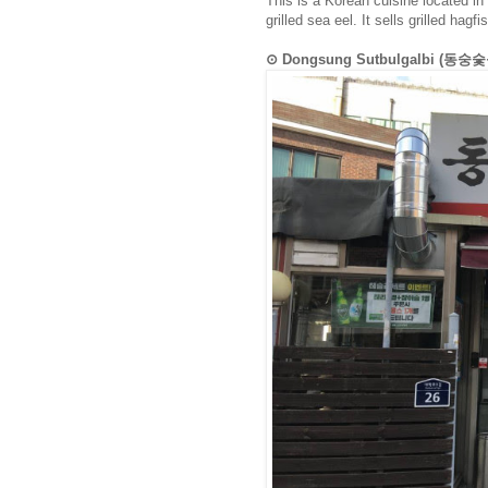
This is a Korean cuisine located in
grilled sea eel. It sells grilled hag
⊙ Dongsung Sutbulgalbi (동