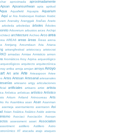
aproximadamente
char
aproximada
Apsan
Apsansunhwan
apta
aptitud
Aqua
Aquarium
Aquafield
Aquapia
Aquí
í
ar
Ara
Arabesque
Arabian
Arabic
Aram
Aranaby
Aranggak
Arañas
Arario
árboles
arboleda
arboledas
Árboles
boreto
Arboretum
arbustos
arces
Archipi
area
architecture
Arco
rchitect
Archivo
areas
áreas
rea
AREA6
Áreas
arena
as
Aretjang
Areumdaun
Aria
Ariana
ng
arirangfestival
aristocracy
aristocrat
RKO
armadas
Armiae
Armisticio
armon
ma
Aromáticos
Aroy
Arpina
arqueológico
arqueológicos
arquitecto
arquitectónica
Arroyo
arroyo
rray
arriba
arroja
arrojan
art
Arte
Art
arte
Arteaspoon
Artee
Artes
Artesan
Artesanal
es
artesanales
tesanías
artesano
artgy
articulaciones
artificiales
artista
ficial
artisans
artist
artístico
Artístico
tica
Artística
artísticas
Arts
ists
Artium
Artland
Artnouveau
Asan
rks
As
Asamblea
asan
Asanman
Asi
n
asemeja
asentamiento
asentaron
ad
Asian
Asiática
Asiático
Aside
asienta
imismo
Asociaci
Asociación
Asosan
ectos
Association
assessment
asset
assortment
astillero
Astillero
Astro
stronómico
AT
atacada
atajo
ataques