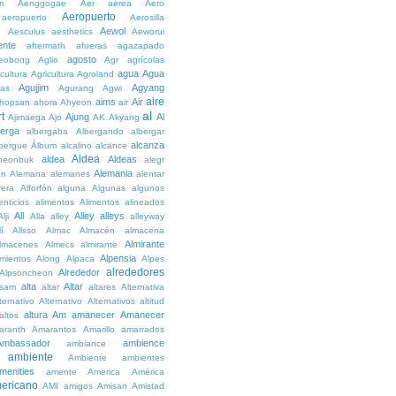
n
Aenggogae
Aer
aérea
Aero
Aeropuerto
aeropuerto
Aerosilla
Aewol
g
Aesculus
aesthetics
Aeworui
ente
aftermath
afueras
agazapado
agosto
eobong
Aglio
Agr
agrícolas
agua
Agua
icultura
Agricultura
Agroland
Agujjim
Agyang
as
Agurang
Agwi
aire
aims
Air
hopsan
ahora
Ahyeon
air
al
t
Ajung
Al
Ajimaega
Ajo
AK
Akyang
berga
albergaba
Albergando
albergar
alcanza
lbergue
Álbum
alcalino
alcance
Aldea
aldea
Aldeas
heonbuk
alegr
Alemania
án
Alemana
alemanes
alentar
rera
Alforfón
alguna
Algunas
algunos
enticios
alimentos
Alimentos
alineados
All
Alley
alleys
Alji
Alla
alley
alleyway
lí
Allsso
Almac
Almacén
almacena
Almirante
lmacenes
Almecs
almirante
Alpensia
amientos
Along
Alpaca
Alpes
alrededores
Alrededor
Alpsoncheon
alta
Altar
ssam
altar
altares
Alternativa
ternativo
Alternativo
Alternativos
altitud
altura
Am
amanecer
Amanecer
altos
aranth
Amarantos
Amarillo
amarrados
Ambassador
ambience
ambiance
ambiente
Ambiente
ambientes
menities
amente
America
América
ericano
AMI
amigos
Amisan
Amistad