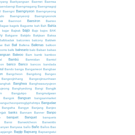
kyang
Baekyangsan
Baemet
Baemsa
aendaengi
Baengmagang
Baengmagoji
Baengnyeon
l
Baengni
Baengnyeong
gdo
Baengnyeonji
Baengnyeonok
sa
Baesiron
Baennori
Baeteo
Bahía
Bagae
bagels
Baguette
bah
Bah
bajo
o
bajar
Bajirak
Bajo
bajos
BAK
ry
Bakgane
Bakjido
Bakjisan
Baksa
Balbbadak
balconies
balcony
Baldwin
Ball
Ballenas
ae
Bali
Ballena
balloon
balneario
rooms
balls
balo
Balsan
balsas
angsan
Balwoo
Bam
bamb
bamboo
Bambú
al
Bamnidan
Bamtol
banco
Banco
eon
bancos
bandada
bul
Bando
banga
Bangameori
Bangbae
on
Bangcheon
Bangdong
Bangeo
Bangeojinhang
Bangeojinsunhwan
Banghwa
anghak
Banghwasuryujeon
ujeong
Banghyedong
Bangi
Bangjik
im
Bangjukpo
Bangmulgwan
Bangsan
Bangok
bangsanmarket
Bangudae
bangucheonpetroglyphshttps
Bangwha
Bangye
Banjang
Banjeo
banks
Banpo
njjak
Bannam
Banner
banquet
Banquet
o
banquets
Bansi
Banwolcheon
Banwoldo
Baño
anyan
Banyasa
baño
Baños
Bao
Bapjip
Bapsang
apjangin
Bapsangwiui