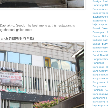
Baekya
Bae
Baemsagol
B
Baengmigoeu
Baengnyeon
Baengnyeon
Baetgodong
baja
bajand
 Daehak-ro, Seoul. The best menu at this restaurant is
Bake
Baked
ing charcoal-grilled meat.
Baksugeun
Balgae
Balh
o Branch (대포찜닭 대학로)
Ballroom
ball
Balw
Balsas
bamboofestiv
Banbyeonch
Bandi
Bandit
Bangbaeche
Bangeojin
Banggane
B
Banghwasury
Bangjoeobur
Bangnamhoe
Bangtaesan
Bangudaean
Banjeom
Ba
Banpodaegy
Bansanghoe
Banyabong
B
bap
Bapbo
B