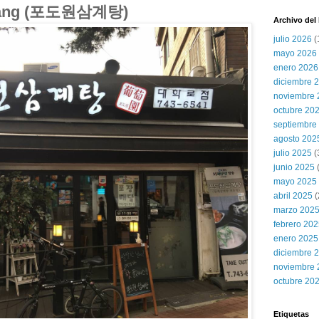
tang (포도원삼계탕)
Archivo del
julio 2026
(
mayo 2026
enero 2026
diciembre 
noviembre 
octubre 20
septiembre
agosto 202
julio 2025
(
junio 2025
mayo 2025
abril 2025
(
marzo 202
febrero 20
enero 2025
diciembre 
noviembre 
octubre 20
Etiquetas