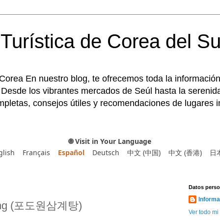
Turística de Corea del Su
 Corea En nuestro blog, te ofrecemos toda la información
 Desde los vibrantes mercados de Seúl hasta la serenida
pletas, consejos útiles y recomendaciones de lugares im
🌐 Visit in Your Language
glish
Français
Español
Deutsch
中文 (中国)
中文 (香港)
日
Datos perso
Informa
tang (포도원삼계탕)
Ver todo mi 