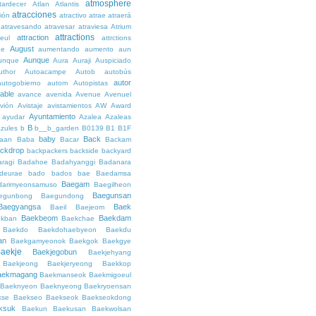
atmosphere
tardecer
Atlan
Atlantis
atracciones
ción
atractivo
atrae
atraerá
atravesando
atravesar
atraviesa
Atrium
attractions
attraction
teul
attrctions
August
ge
aumentando
aumento
aun
Aunque
unque
Aura
Auraji
Auspiciado
uthor
Autoacampe
Autob
autobús
autor
autogobierno
autom
Autopistas
lable
avance
avenida
Avenue
Avenuel
vión
Avistaje
avistamientos
AW
Award
Ayuntamiento
ayudar
Azalea
Azaleas
B
azules
b
b__b_garden
B0139
B1
B1F
baby
Back
aan
Baba
Bacar
Backam
ckdrop
backpackers
backside
backyard
ragi
Badahoe
Badahyanggi
Badanara
deurae
bado
bados
bae
Baedamsa
Baegam
darimyeonsamuso
Baegilheon
Baegunsan
egunbong
Baegundong
Baegyangsa
Baek
Baeil
Baejeom
Baekbeom
Baekdam
kban
Baekchae
Baekdo
Baekdohaebyeon
Baekdu
an
Baekgamyeonok
Baekgok
Baekgye
aekje
Baekjegobun
Baekjehyang
Baekjeong
Baekjeryeong
Baekkop
aekmagang
Baekmanseok
Baekmigoeul
Baeknyeon
Baeknyeong
Baekryoensan
kse
Baekseo
Baekseok
Baekseokdong
ksuk
Baekun
Baekusan
Baekwolsan