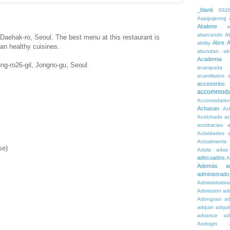
_blank
032
Aapgujeong
Abalone
a
abarcando
A
 Daehak-ro, Seoul. The best menu at this restaurant is
Abre
A
ability
an healthy cuisines.
abundan
ab
Academia
g-ro26-gil, Jongno-gu, Seoul
acampada
acantilados
accesorios
accommoda
Accomodatio
Achasan
Ac
Acolchado
a
acrobacias
a
Actividades
a
Actualmente
se)
Adala
adas
adecuados
A
Además
a
administrado
Administrativ
Admission
adn
Adongsan
ad
adquiri
adquir
advance
ad
Aedogin