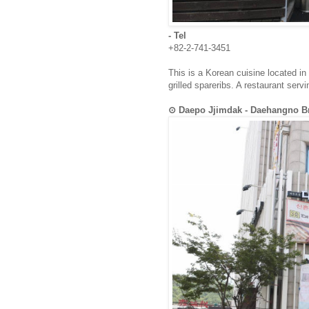
- Tel
+82-2-741-3451
This is a Korean cuisine located in
grilled spareribs. A restaurant serv
⊙ Daepo Jjimdak - Daehangn