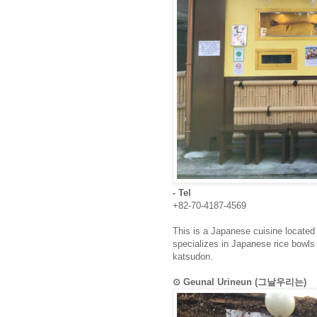
- Tel
+82-70-4187-4569
This is a Japanese cuisine locate
specializes in Japanese rice bowls 
katsudon.
⊙ Geunal Urineun (그날우리는)