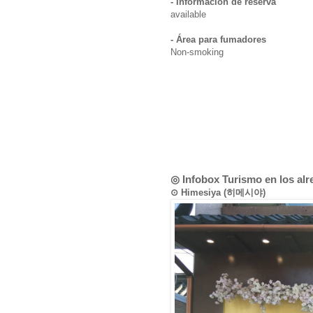
- Información de reserva
available
- Área para fumadores
Non-smoking
◎ Infobox Turismo en los al
⊙ Himesiya (히메시야)