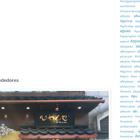
Aenggangma
aeródromo
Aeryeonjeon
aflu
affords
Agencia
Ag
Agrícolas
agr
aguas
Agu
Agyangseo
A
Airpor
airport
al
alargada
albergaron
a
alcanzar
Alc
alegría
Alem
alfabeto
alfa
Algunos
alim
Alisos
Alive
rededores
alleyways
al
almacenar
A
Almond
aloj
Alps
alpine
alredores
Al
Alternative
al
alto
altitude
amantes
Am
Amatista
ambientales
a
Amdwaeji
Am
American