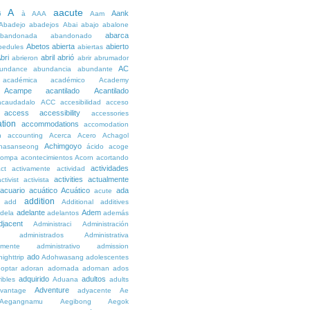
A
aacute
Aank
6
à
AAA
Aam
Abadejo
abadejos
Abai
abajo
abalone
abarca
bandonada
abandonado
Abetos
abierta
abierto
bedules
abiertas
bri
abril
abrió
abrieron
abrir
abrumador
AC
undance
abundancia
abundante
académica
académico
Academy
Acampe
acantilado
Acantilado
acaudadalo
ACC
accesibilidad
acceso
access
accessibility
accessories
tion
accommodations
accomodation
n
accounting
Acerca
Acero
Achagol
Achimgoyo
hasanseong
ácido
acoge
compa
acontecimientos
Acorn
acortando
actividades
ct
activamente
actividad
activities
actualmente
ctivist
activista
acuario
acuático
Acuático
ada
acute
addition
add
Additional
additives
adelante
Adem
dela
adelantos
además
djacent
Administraci
Administración
administrados
Administrativa
amente
administrativo
admission
ado
ighttrip
Adohwasang
adolescentes
optar
adoran
adornada
adornan
ados
adquirido
adultos
ibles
Aduana
adults
Adventure
vantage
adyacente
Ae
Aegangnamu
Aegibong
Aegok