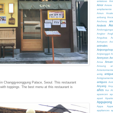
amistoso
Am
Amor
Amore
ampliamente
Amun
Anale
anbang
Ance
an
Anchovy
An
Andeok
Andongjunga
Angkor
Angl
Anguksa
A
Anhyeon
An
animales
Anjeongshop
Anjiranggol
A
Anmyeon
An
Ansan
Ansa
Ansung
a
Anteriorment
antigu
antig
Antigüament
d in Changgyeonggung Palace, Seoul. This restaurant
antiguos
Ant
Anyang
Any
with toppings. The best menu at this restaurant is
años
Aoi
A
aparecen
ap
apart
Aparte
Apgujeong
Appa
App
appliances
a