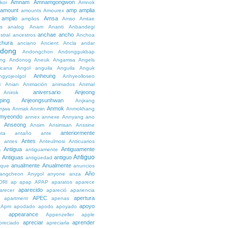
Amnam
Amnamgongwon
kor
Amnok
amount
amp
amplia
amounts
Amourex
amplio
Amsa
amplios
Amso
Amtae
s
analog
Anam
Ananti
Anbandegi
anchae
ancho
stral
ancestros
Anchoa
chura
anciano
Ancient
Ancla
andar
dong
Andongchon
Andonggukbap
ng
Andonog
Aneuk
Angamsa
Angels
icana
Angol
anguila
Anguila
Anguk
Anheung
ngyojeolgol
Anhyeolloseo
i
Anian
Animación
animados
Animal
aniversario
Anjeong
Anirok
ping
Anjeongsunhwan
Anjirang
Anmok
njwa
Anmak
Anmin
Anmokhang
myeondo
annex
annexe
Annyang
ano
Anseong
Ansim
Ansimsan
Anssine
anteriormente
nta
antaño
ante
Antes
e
antes
Anteulmosi
Anticuarios
a
Antigua
Antiguamente
antiguamente
Antiguo
Antiguas
antiguo
e
antigüedad
anualmente
Anualmente
ique
anuncios
Año
angcheon
Anygol
anyone
anza
ORI
ap
apap
APAP
aparatos
aparece
aparecido
arecer
apareció
apariencia
APEC
apertura
apartment
apenas
apoyo
Apm
apodado
apodo
apoyado
appearance
e
Appenzeller
apple
apreciar
aprender
preciado
apreciarla