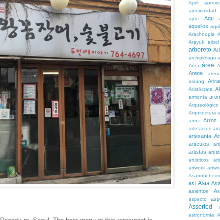
April
aprove
aproximidad
Aqu
apto
aquellos
aqu
Arachnopia
Arayuk
árbol
arboreto
Ar
archipiélago
a
área
Area
Á
Arena
aren
Arira
arirang
A
Aristócrata
aro
armonía
Arqueológico
Arquitectura
a
Arroz
arroz
artefactos
art
artesanía
Ar
artículos
arti
artistas
artís
artísticos
art
artwork
artwo
Asanoncheo
Asia
así
Asi
asientos
As
asp
aspecto
Assorted
astronomía
A