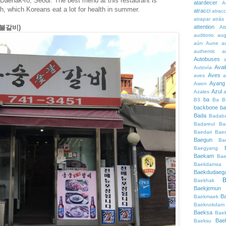
 Daehak-ro, Seoul. The best menu at this restaurant is
atardecer
A
fish, which Koreans eat a lot for health in summer.
atracci
atrac
atrapar
atrás
attention
숭숯불갈비)
At
auditorio
au
aún
Aune
a
authentic
a
Autobuses
Avai
Autovía
Aves
aves
a
Ayang
Awon
Azul
Azales
ba
B3
Ba
B
backbone
ba
Bada
Badaba
Badareul
Ba
Baedari
Bae
Baegun
Ba
Baegyang
Baekam
Bae
Baekdamsa
Baekdudaeg
B
Baekhak
Baekjemun
B
Baekmaek
Baeknokdam
Baeksa
Bae
Bae
Baeksu