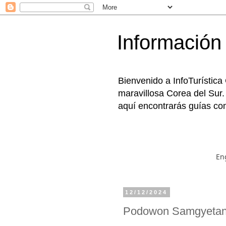
Información 
Bienvenido a InfoTurística
maravillosa Corea del Sur.
aquí encontrarás guías com
En
12/12/2024
Podowon Samgye