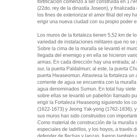
fortificación comenzó a ser construida en 1794
(22do. rey de la dinastía Joseon), y finalizad
los fines de exteriorizar el amor filial del rey
erigir una nueva ciudad con su propio poder 
Los muros de la fortaleza tienen 5,52 km de lo
variedad de instalaciones militares que no se 
Sobre la cima de la muralla se levantó el muro
llegada del enemigo y en ella se hicieron var
armas. En cada dirección hay una entrada; al 
sur, la puerta Paldalmun; al este, la puerta C
puerta Hwaseomun. Atraviesa la fortaleza un 
corriente de agua se encuentra con la muralla
agua denominados Sumun. En total hay siete
sobre ellas se levantó un pabellón llamado p
erigir la Fortaleza Hwaseong siguiendo los 
(1622-1673) y Jeong Yak-yong (1762-1836), y
sus muros han sido construidos con importante
Como material de construcción de la muralla s
especiales de ladrillos, y los hoyos, a través 
defender de flechas y lanzas, fueron también 