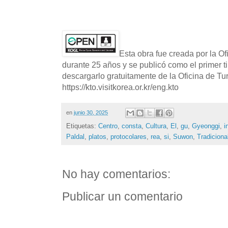
Esta obra fue creada por la O
durante 25 años y se publicó como el primer t
descargarlo gratuitamente de la Oficina de T
https://kto.visitkorea.or.kr/eng.kto
en
junio 30, 2025
Etiquetas:
Centro
,
consta
,
Cultura
,
El
,
gu
,
Gyeonggi
,
i
Paldal
,
platos
,
protocolares
,
rea
,
si
,
Suwon
,
Tradiciona
No hay comentarios:
Publicar un comentario