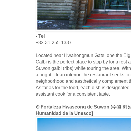
- Tel
+82-31-255-1337
Located near Hwahongmun Gate, one the Eigh
Galbi is the perfect place to stop by for a rest
Suwon galbi (ribs) while touring the area. With
a bright, clean interior, the restaurant seeks to 
neighborhood and aesthetically complement
As far as for the food, each dish is designated
assistant cook for a consistent taste.
⊙ Fortaleza Hwaseong de Suwon (수원 화성) [
Humanidad de la Unesco]