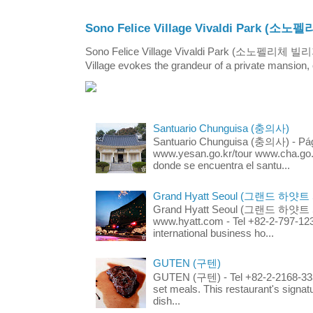
Sono Felice Village Vivaldi Park
Sono Felice Village Vivaldi Park (소노펠리체 
Village evokes the grandeur of a private mansion, o
Santuario Chunguisa (충의사)
Santuario Chunguisa (충의사) - Pági
www.yesan.go.kr/tour www.cha.go.k
donde se encuentra el santu...
Grand Hyatt Seoul (그랜드 하얏트
Grand Hyatt Seoul (그랜드 하얏트 서울
www.hyatt.com - Tel +82-2-797-123
international business ho...
GUTEN (구텐)
GUTEN (구텐) - Tel +82-2-2168-3336
set meals. This restaurant's signa
dish...