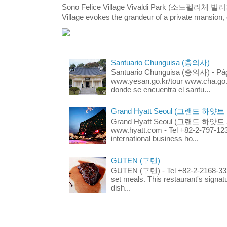
Sono Felice Village Vivaldi Park (소노펠리체 
Village evokes the grandeur of a private mansion, o
Santuario Chunguisa (충의사)
Santuario Chunguisa (충의사) - Pági
www.yesan.go.kr/tour www.cha.go.k
donde se encuentra el santu...
Grand Hyatt Seoul (그랜드 하얏트
Grand Hyatt Seoul (그랜드 하얏트 서울
www.hyatt.com - Tel +82-2-797-123
international business ho...
GUTEN (구텐)
GUTEN (구텐) - Tel +82-2-2168-3336
set meals. This restaurant's signa
dish...