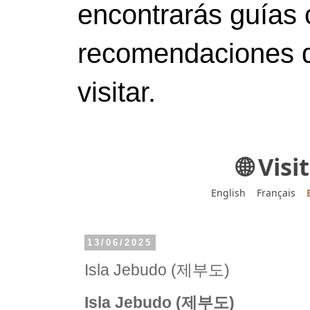
encontrarás guías 
recomendaciones d
visitar.
🌐 Vis
English
Français
13/06/2025
Isla Jebudo (제부도)
Isla Jebudo (제부도)