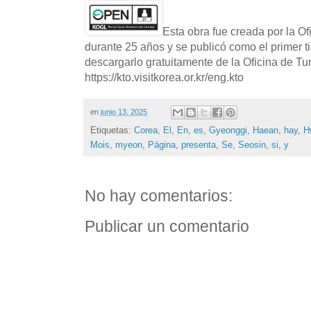
Esta obra fue creada por la O
durante 25 años y se publicó como el primer t
descargarlo gratuitamente de la Oficina de T
https://kto.visitkorea.or.kr/eng.kto
en
junio 13, 2025
Etiquetas:
Corea
,
El
,
En
,
es
,
Gyeonggi
,
Haean
,
hay
,
H
Mois
,
myeon
,
Página
,
presenta
,
Se
,
Seosin
,
si
,
y
No hay comentarios:
Publicar un comentario