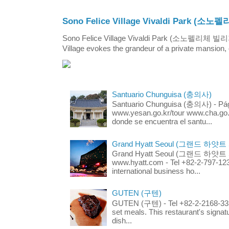
Sono Felice Village Vivaldi Park
Sono Felice Village Vivaldi Park (소노펠리체 
Village evokes the grandeur of a private mansion, o
Santuario Chunguisa (충의사)
Santuario Chunguisa (충의사) - Pági
www.yesan.go.kr/tour www.cha.go.k
donde se encuentra el santu...
Grand Hyatt Seoul (그랜드 하얏트
Grand Hyatt Seoul (그랜드 하얏트 서울
www.hyatt.com - Tel +82-2-797-123
international business ho...
GUTEN (구텐)
GUTEN (구텐) - Tel +82-2-2168-3336
set meals. This restaurant's signa
dish...