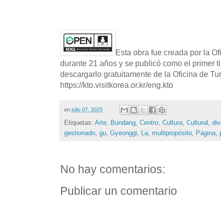
Esta obra fue creada por la O
durante 21 años y se publicó como el primer t
descargarlo gratuitamente de la Oficina de T
https://kto.visitkorea.or.kr/eng.kto
en
julio 07, 2025
Etiquetas:
Arte
,
Bundang
,
Centro
,
Cultura
,
Cultural
,
di
gestionado
,
gu
,
Gyeonggi
,
La
,
multipropósito
,
Página
,
No hay comentarios:
Publicar un comentario