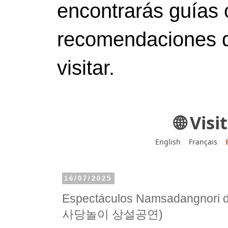
encontrarás guías 
recomendaciones d
visitar.
🌐 Vis
English
Français
16/07/2025
Espectáculos Namsadangnori
사당놀이 상설공연)