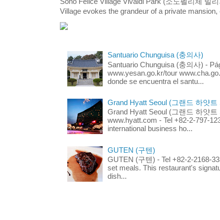
Sono Felice Village Vivaldi Park (소노펠리체 
Village evokes the grandeur of a private mansion, o
Santuario Chunguisa (충의사)
Santuario Chunguisa (충의사) - Pági
www.yesan.go.kr/tour www.cha.go.k
donde se encuentra el santu...
Grand Hyatt Seoul (그랜드 하얏트
Grand Hyatt Seoul (그랜드 하얏트 서울
www.hyatt.com - Tel +82-2-797-123
international business ho...
GUTEN (구텐)
GUTEN (구텐) - Tel +82-2-2168-3336
set meals. This restaurant's signa
dish...