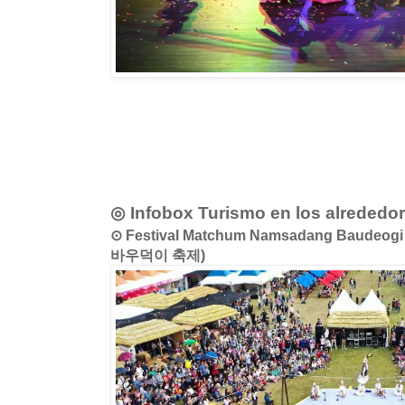
◎ Infobox Turismo en los alrededo
⊙ Festival Matchum Namsadang Baude
바우덕이 축제)