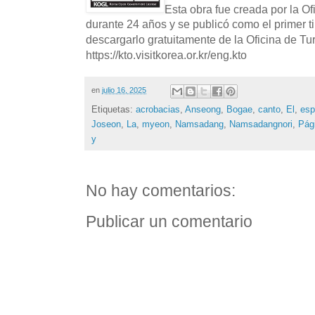
Esta obra fue creada por la O
durante 24 años y se publicó como el primer t
descargarlo gratuitamente de la Oficina de T
https://kto.visitkorea.or.kr/eng.kto
en
julio 16, 2025
Etiquetas:
acrobacias
,
Anseong
,
Bogae
,
canto
,
El
,
esp
Joseon
,
La
,
myeon
,
Namsadang
,
Namsadangnori
,
Pág
y
No hay comentarios:
Publicar un comentario