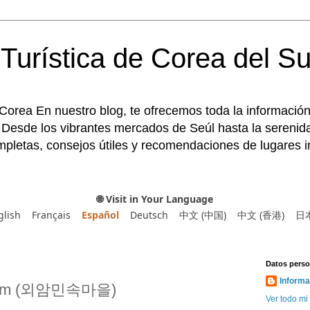
Turística de Corea del Su
 Corea En nuestro blog, te ofrecemos toda la información
 Desde los vibrantes mercados de Seúl hasta la serenida
pletas, consejos útiles y recomendaciones de lugares im
🌐 Visit in Your Language
glish
Français
Español
Deutsch
中文 (中国)
中文 (香港)
日
Datos perso
Informa
 Oeam (외암민속마을)
Ver todo mi 