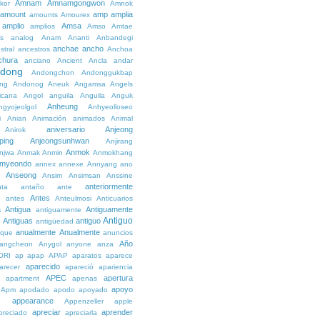
Amnam
Amnamgongwon
kor
Amnok
amount
amp
amplia
amounts
Amourex
amplio
Amsa
amplios
Amso
Amtae
s
analog
Anam
Ananti
Anbandegi
anchae
ancho
stral
ancestros
Anchoa
chura
anciano
Ancient
Ancla
andar
dong
Andongchon
Andonggukbap
ng
Andonog
Aneuk
Angamsa
Angels
icana
Angol
anguila
Anguila
Anguk
Anheung
ngyojeolgol
Anhyeolloseo
i
Anian
Animación
animados
Animal
aniversario
Anjeong
Anirok
ping
Anjeongsunhwan
Anjirang
Anmok
njwa
Anmak
Anmin
Anmokhang
myeondo
annex
annexe
Annyang
ano
Anseong
Ansim
Ansimsan
Anssine
anteriormente
nta
antaño
ante
Antes
e
antes
Anteulmosi
Anticuarios
a
Antigua
Antiguamente
antiguamente
Antiguo
Antiguas
antiguo
e
antigüedad
anualmente
Anualmente
ique
anuncios
Año
angcheon
Anygol
anyone
anza
ORI
ap
apap
APAP
aparatos
aparece
aparecido
arecer
apareció
apariencia
APEC
apertura
apartment
apenas
apoyo
Apm
apodado
apodo
apoyado
appearance
e
Appenzeller
apple
apreciar
aprender
preciado
apreciarla