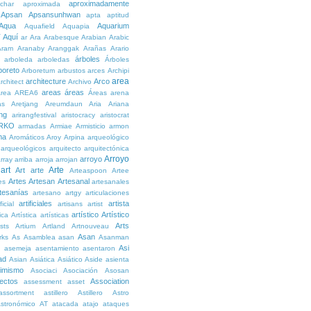
aproximadamente
char
aproximada
Apsan
Apsansunhwan
apta
aptitud
Aqua
Aquarium
Aquafield
Aquapia
Aquí
í
ar
Ara
Arabesque
Arabian
Arabic
Aram
Aranaby
Aranggak
Arañas
Arario
árboles
arboleda
arboledas
Árboles
boreto
Arboretum
arbustos
arces
Archipi
area
architecture
Arco
rchitect
Archivo
areas
áreas
rea
AREA6
Áreas
arena
as
Aretjang
Areumdaun
Aria
Ariana
ng
arirangfestival
aristocracy
aristocrat
RKO
armadas
Armiae
Armisticio
armon
ma
Aromáticos
Aroy
Arpina
arqueológico
arqueológicos
arquitecto
arquitectónica
Arroyo
arroyo
rray
arriba
arroja
arrojan
art
Arte
Art
arte
Arteaspoon
Artee
Artes
Artesan
Artesanal
es
artesanales
tesanías
artesano
artgy
articulaciones
artificiales
artista
ficial
artisans
artist
artístico
Artístico
tica
Artística
artísticas
Arts
ists
Artium
Artland
Artnouveau
Asan
rks
As
Asamblea
asan
Asanman
Asi
n
asemeja
asentamiento
asentaron
ad
Asian
Asiática
Asiático
Aside
asienta
imismo
Asociaci
Asociación
Asosan
ectos
Association
assessment
asset
assortment
astillero
Astillero
Astro
stronómico
AT
atacada
atajo
ataques