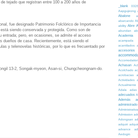
 de tejado que registran entre 100 a 200 años de
_blank
032
Aapgujeong
Abalone
a
abarcando
A
cional, fue designado Patrimonio Folclórico de Importancia
Abre
A
ability
ue está siendo conservada y protegida. Como son de
abundan
ab
su entrada; pero, en ocasiones, se admite el acceso
Academia
los dueños de casa. Recientemente, está siendo el
acampada
acantilados
ulas y telenovelas históricas, por lo que es frecuentado por
accesorios
accommoda
Accomodatio
Achasan
Ac
ongil 13-2, Songak-myeon, Asan-si, Chungcheongnam-do.
Acolchado
a
acrobacias
a
Actividades
a
Actualmente
Adala
adas
adecuados
A
Además
a
administrado
Administrativ
Admission
adn
Adongsan
ad
adquiri
adquir
advance
ad
Aedogin