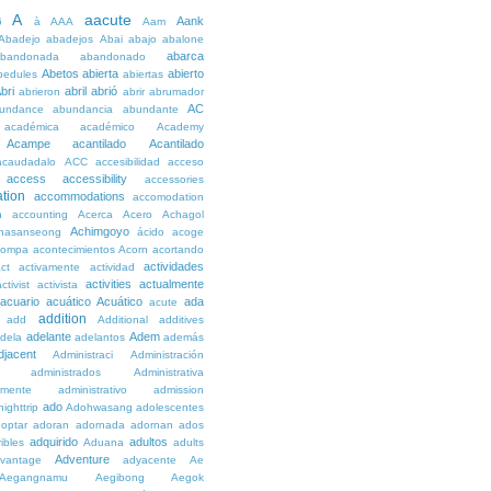
A
aacute
Aank
6
à
AAA
Aam
Abadejo
abadejos
Abai
abajo
abalone
abarca
bandonada
abandonado
Abetos
abierta
abierto
bedules
abiertas
bri
abril
abrió
abrieron
abrir
abrumador
AC
undance
abundancia
abundante
académica
académico
Academy
Acampe
acantilado
Acantilado
acaudadalo
ACC
accesibilidad
acceso
access
accessibility
accessories
tion
accommodations
accomodation
n
accounting
Acerca
Acero
Achagol
Achimgoyo
hasanseong
ácido
acoge
compa
acontecimientos
Acorn
acortando
actividades
ct
activamente
actividad
activities
actualmente
ctivist
activista
acuario
acuático
Acuático
ada
acute
addition
add
Additional
additives
adelante
Adem
dela
adelantos
además
djacent
Administraci
Administración
administrados
Administrativa
amente
administrativo
admission
ado
ighttrip
Adohwasang
adolescentes
optar
adoran
adornada
adornan
ados
adquirido
adultos
ibles
Aduana
adults
Adventure
vantage
adyacente
Ae
Aegangnamu
Aegibong
Aegok