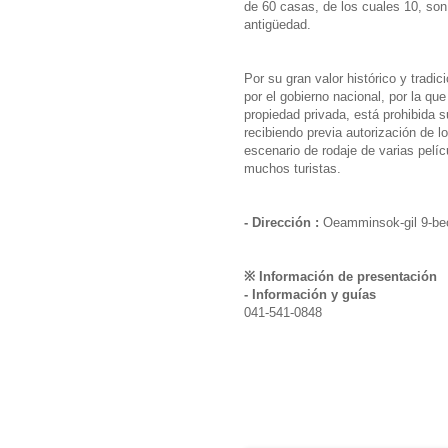
de 60 casas, de los cuales 10, son
antigüedad.
Por su gran valor histórico y tradi
por el gobierno nacional, por la q
propiedad privada, está prohibida 
recibiendo previa autorización de 
escenario de rodaje de varias pelíc
muchos turistas.
- Dirección :
Oeamminsok-gil 9-be
※ Información de presentación
- Información y guías
041-541-0848