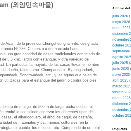
a Oeam (외암민속마을)
Archivo del
julio 2026
(
mayo 2026
enero 2026
diciembre 
noviembre 
d de Asan, de la provincia Chungcheongnam-do, designada
octubre 20
ortancia Nº 236. Comenzó a ser habitada hace
septiembre
a una gran cantidad de casas tradicionales con tejado de
agosto 202
al de 5,3 km), jardín con estanque, y otra variedad de
julio 2025
(
ad. En particular, la mayoría de las casas llevan el nombre
junio 2025
atal del dueño, tales como: Champandaek, Byeongsadaek,
mayo 2025
sondaek, Songhwadaek, etc., y las aguas que bajan de
 utilizadas para el estanque del jardín o contra posibles
abril 2025
(
marzo 202
febrero 20
enero 2025
diciembre 
cubierto de musgo, de 500 m de largo, podrá deducir el
noviembre 
én tendrá la posibilidad observar los diferentes tipos de
octubre 20
s casas, el albaricoquero, el árbol de caqui, de castaña,
antidad de materiales y patrimonios culturales, en la
rotegían el pueblo, los molinos, etc. Comprende de un total
Etiquetas