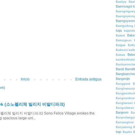
Baekya
Bae
Baemsagol
B
Baengmigoeu
Baengnyeon
Baengnyeon
Baetgodong
baja
bajand
Bake
Baked
Baksugeun
Balgae
Balh
Ballroom
ball
Balw
Balsas
bamboofestiv
Banbyeonch
Bandi
Bandit
Bangbaeche
Bangeojin
Inicio
Entrada antigua
Banggane
B
om)
Banghwasury
Bangjoeobur
Bangnamhoe
Bangtaesan
ldi Park (소노펠리체 빌리지 비발디파크)
Bangudaean
Banjeom
Ba
k (소노펠리체 빌리지 비발디파크) Sono Felice Village evokes the
Banpodaegy
g spacious large-uni...
Bansanghoe
Banyabong
B
bap
Bapbo
B