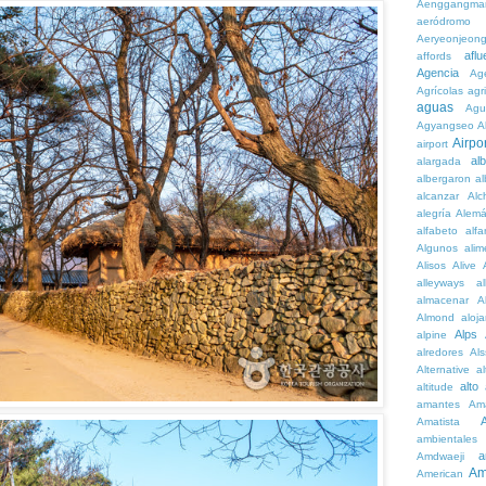
Aenggangma
aeródromo
Aeryeonjeon
aflu
affords
Agencia
Ag
Agrícolas
agr
aguas
Agu
Agyangseo
A
Airpor
airport
al
alargada
albergaron
a
alcanzar
Alc
alegría
Alem
alfabeto
alfa
Algunos
alim
Alisos
Alive
alleyways
al
almacenar
A
Almond
aloj
Alps
alpine
alredores
Al
Alternative
al
alto
altitude
amantes
Am
Amatista
ambientales
a
Amdwaeji
Am
American