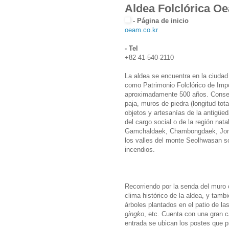
Aldea Folclóric
- Página de inicio
oeam.co.kr
- Tel
+82-41-540-2110
La aldea se encuentra en la ciuda
como Patrimonio Folclórico de Imp
aproximadamente 500 años. Conserv
paja, muros de piedra (longitud tot
objetos y artesanías de la antigüed
del cargo social o de la región n
Gamchaldaek, Chambongdaek, Jong
los valles del monte Seolhwasan son
incendios.
Recorriendo por la senda del muro 
clima histórico de la aldea, y tambi
árboles plantados en el patio de la
gingko
, etc. Cuenta con una gran c
entrada se ubican los postes que p