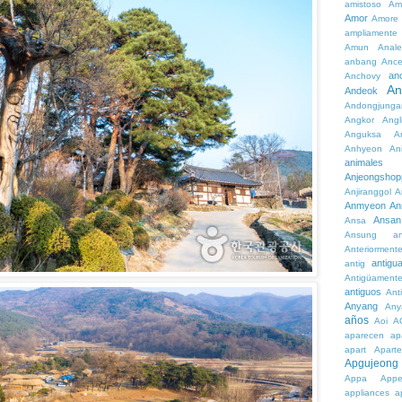
amistoso
Am
Amor
Amore
ampliamente
Amun
Anale
anbang
Ance
an
Anchovy
An
Andeok
Andongjunga
Angkor
Angl
Anguksa
A
Anhyeon
An
animales
Anjeongshop
Anjiranggol
A
Anmyeon
An
Ansan
Ansa
Ansung
a
Anteriorment
antigu
antig
Antigüament
antiguos
Ant
Anyang
Any
años
Aoi
A
aparecen
ap
apart
Aparte
Apgujeong
Appa
App
appliances
a