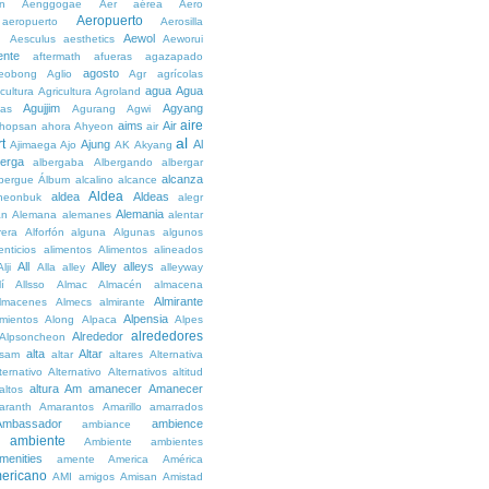
n
Aenggogae
Aer
aérea
Aero
Aeropuerto
aeropuerto
Aerosilla
Aewol
g
Aesculus
aesthetics
Aeworui
ente
aftermath
afueras
agazapado
agosto
eobong
Aglio
Agr
agrícolas
agua
Agua
icultura
Agricultura
Agroland
Agujjim
Agyang
as
Agurang
Agwi
aire
aims
Air
hopsan
ahora
Ahyeon
air
al
t
Ajung
Al
Ajimaega
Ajo
AK
Akyang
berga
albergaba
Albergando
albergar
alcanza
lbergue
Álbum
alcalino
alcance
Aldea
aldea
Aldeas
heonbuk
alegr
Alemania
án
Alemana
alemanes
alentar
rera
Alforfón
alguna
Algunas
algunos
enticios
alimentos
Alimentos
alineados
All
Alley
alleys
Alji
Alla
alley
alleyway
lí
Allsso
Almac
Almacén
almacena
Almirante
lmacenes
Almecs
almirante
Alpensia
amientos
Along
Alpaca
Alpes
alrededores
Alrededor
Alpsoncheon
alta
Altar
ssam
altar
altares
Alternativa
ternativo
Alternativo
Alternativos
altitud
altura
Am
amanecer
Amanecer
altos
aranth
Amarantos
Amarillo
amarrados
Ambassador
ambience
ambiance
ambiente
Ambiente
ambientes
menities
amente
America
América
ericano
AMI
amigos
Amisan
Amistad