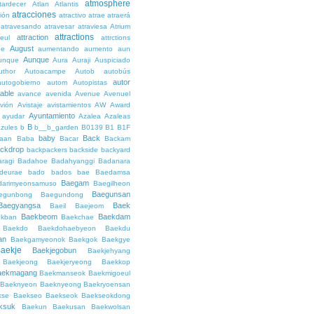
atmosphere
tardecer
Atlan
Atlantis
atracciones
ción
atractivo
atrae
atraerá
atravesando
atravesar
atraviesa
Atrium
attractions
attraction
teul
attrctions
August
ge
aumentando
aumento
aun
Aunque
unque
Aura
Auraji
Auspiciado
uthor
Autoacampe
Autob
autobús
autor
autogobierno
autom
Autopistas
lable
avance
avenida
Avenue
Avenuel
vión
Avistaje
avistamientos
AW
Award
Ayuntamiento
ayudar
Azalea
Azaleas
B
azules
b
b__b_garden
B0139
B1
B1F
baby
Back
aan
Baba
Bacar
Backam
ckdrop
backpackers
backside
backyard
ragi
Badahoe
Badahyanggi
Badanara
deurae
bado
bados
bae
Baedamsa
Baegam
darimyeonsamuso
Baegilheon
Baegunsan
egunbong
Baegundong
Baegyangsa
Baek
Baeil
Baejeom
Baekbeom
Baekdam
kban
Baekchae
Baekdo
Baekdohaebyeon
Baekdu
an
Baekgamyeonok
Baekgok
Baekgye
aekje
Baekjegobun
Baekjehyang
Baekjeong
Baekjeryeong
Baekkop
aekmagang
Baekmanseok
Baekmigoeul
Baeknyeon
Baeknyeong
Baekryoensan
kse
Baekseo
Baekseok
Baekseokdong
ksuk
Baekun
Baekusan
Baekwolsan