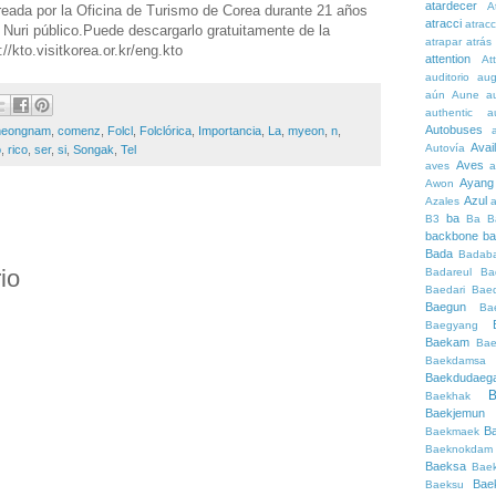
atardecer
A
reada por la Oficina de Turismo de Corea durante 21 años
atracci
atrac
e Nuri público.Puede descargarlo gratuitamente de la
atrapar
atrás
//kto.visitkorea.or.kr/eng.kto
attention
At
auditorio
au
aún
Aune
a
authentic
a
Autobuses
heongnam
,
comenz
,
Folcl
,
Folclórica
,
Importancia
,
La
,
myeon
,
n
,
Avai
Autovía
o
,
rico
,
ser
,
si
,
Songak
,
Tel
Aves
aves
a
Ayang
Awon
Azul
Azales
ba
B3
Ba
B
backbone
ba
Bada
Badaba
io
Badareul
Ba
Baedari
Bae
Baegun
Ba
Baegyang
Baekam
Bae
Baekdamsa
Baekdudaeg
B
Baekhak
Baekjemun
B
Baekmaek
Baeknokdam
Baeksa
Bae
Bae
Baeksu