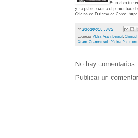
Esta obra fue c
y se publicó como el primer tipo d
Oficina de Turismo de Corea, https:
en
septiembre 16, 2025
Etiquetas:
Aldea
,
Asan
,
beongil
,
Chungc
Oeam
,
Oeamminsok
,
Página
,
Patrimoni
No hay comentarios:
Publicar un comentar