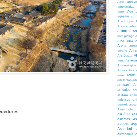
April
aprove
aproximidad
Aqu
apto
aquellos
aqu
Arachnopia
Arayuk
árbol
arboreto
Ar
archipiélago
a
área
Area
Á
Arena
aren
Arira
arirang
A
Aristócrata
aro
armonía
Arqueológico
Arquitectura
a
Arroz
arroz
artefactos
art
artesanía
Ar
artículos
arti
artistas
artís
artísticos
art
artwork
artwo
Asanoncheo
rededores
Asia
así
Asi
asientos
As
asp
aspecto
Assorted
astronomía
A