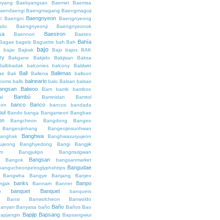
kyang
Baekyangsan
Baemet
Baemsa
aendaengi
Baengmagang
Baengmagoji
Baengnyeon
l
Baengni
Baengnyeong
gdo
Baengnyeonji
Baengnyeonok
sa
Baesiron
Baennori
Baeteo
Bahía
Bagae
bagels
Baguette
bah
Bah
bajo
o
bajar
Bajirak
Bajo
bajos
BAK
ry
Bakgane
Bakjido
Bakjisan
Baksa
Balbbadak
balconies
balcony
Baldwin
Ball
Ballenas
ae
Bali
Ballena
balloon
balneario
rooms
balls
balo
Balsan
balsas
angsan
Balwoo
Bam
bamb
bamboo
Bambú
al
Bamnidan
Bamtol
banco
Banco
eon
bancos
bandada
bul
Bando
banga
Bangameori
Bangbae
on
Bangcheon
Bangdong
Bangeo
Bangeojinhang
Bangeojinsunhwan
Banghwa
anghak
Banghwasuryujeon
ujeong
Banghyedong
Bangi
Bangjik
im
Bangjukpo
Bangmulgwan
Bangsan
Bangok
bangsanmarket
Bangudae
bangucheonpetroglyphshttps
Bangwha
Bangye
Banjang
Banjeo
banks
Banpo
njjak
Bannam
Banner
banquet
Banquet
o
banquets
Bansi
Banwolcheon
Banwoldo
Baño
anyan
Banyasa
baño
Baños
Bao
Bapjip
Bapsang
apjangin
Bapsangwiui