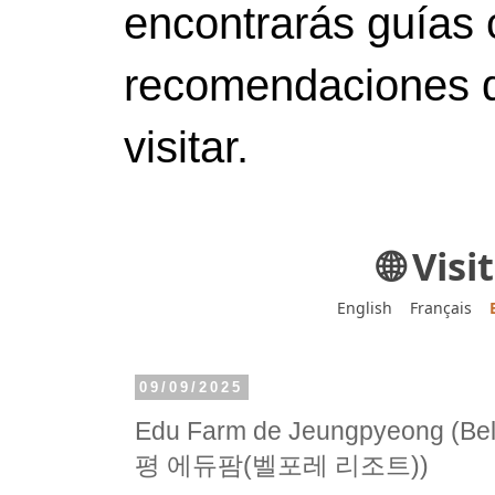
encontrarás guías 
recomendaciones d
visitar.
🌐 Vis
English
Français
09/09/2025
Edu Farm de Jeungpyeong (Bell
평 에듀팜(벨포레 리조트))