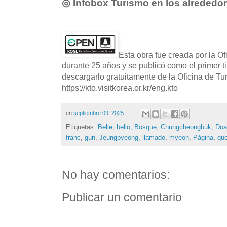
◎ Infobox Turismo en los alrededo
Esta obra fue creada por la O
durante 25 años y se publicó como el primer t
descargarlo gratuitamente de la Oficina de T
https://kto.visitkorea.or.kr/eng.kto
en
septiembre 09, 2025
Etiquetas:
Belle
,
bello
,
Bosque
,
Chungcheongbuk
,
Doa
franc
,
gun
,
Jeungpyeong
,
llamado
,
myeon
,
Página
,
qu
No hay comentarios:
Publicar un comentario