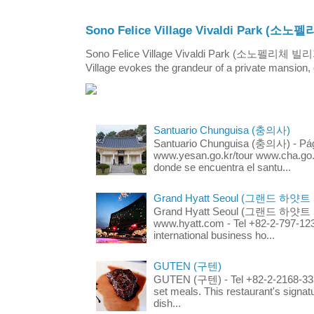
Sono Felice Village Vivaldi Park
Sono Felice Village Vivaldi Park (소노펠리체 
Village evokes the grandeur of a private mansion, o
Santuario Chunguisa (충의사)
Santuario Chunguisa (충의사) - Pági
www.yesan.go.kr/tour www.cha.go.k
donde se encuentra el santu...
Grand Hyatt Seoul (그랜드 하얏트
Grand Hyatt Seoul (그랜드 하얏트 서울
www.hyatt.com - Tel +82-2-797-123
international business ho...
GUTEN (구텐)
GUTEN (구텐) - Tel +82-2-2168-3336
set meals. This restaurant's signa
dish...