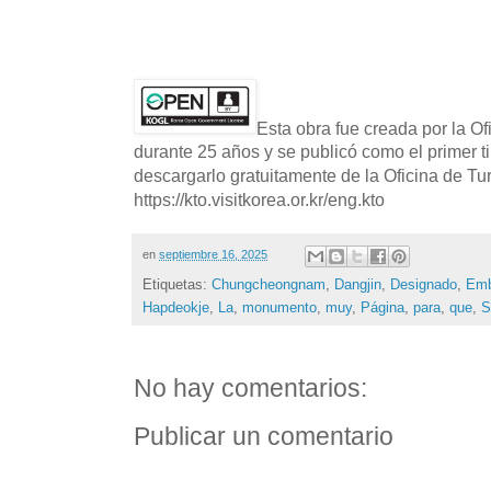
Esta obra fue creada por la O
durante 25 años y se publicó como el primer t
descargarlo gratuitamente de la Oficina de T
https://kto.visitkorea.or.kr/eng.kto
en
septiembre 16, 2025
Etiquetas:
Chungcheongnam
,
Dangjin
,
Designado
,
Emb
Hapdeokje
,
La
,
monumento
,
muy
,
Página
,
para
,
que
,
S
No hay comentarios:
Publicar un comentario