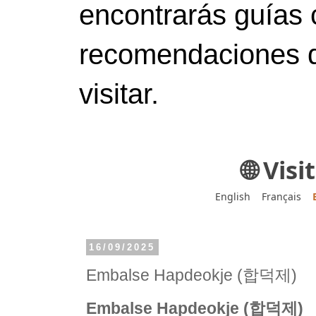
encontrarás guías 
recomendaciones d
visitar.
🌐 Vis
English
Français
16/09/2025
Embalse Hapdeokje (합덕제)
Embalse Hapdeokje (합덕제)