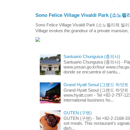
Sono Felice Village Vivaldi Park
Sono Felice Village Vivaldi Park (소노펠리체 
Village evokes the grandeur of a private mansion, o
Santuario Chunguisa (충의사)
Santuario Chunguisa (충의사) - Pági
www.yesan.go.kr/tour www.cha.go.k
donde se encuentra el santu...
Grand Hyatt Seoul (그랜드 하얏트
Grand Hyatt Seoul (그랜드 하얏트 서울
www.hyatt.com - Tel +82-2-797-123
international business ho...
GUTEN (구텐)
GUTEN (구텐) - Tel +82-2-2168-3336
set meals. This restaurant's signa
dish...