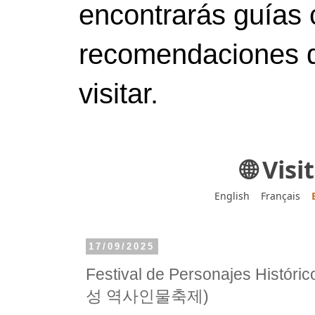
encontrarás guías 
recomendaciones d
visitar.
🌐 Vis
English
Français
17/09/2025
Festival de Personajes Histór
성 역사인물축제)