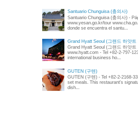
Santuario Chunguisa (충의사)
Santuario Chunguisa (충의사) - Pági
www.yesan.go.kr/tour www.cha.go.k
donde se encuentra el santu...
Grand Hyatt Seoul (그랜드 하얏트
Grand Hyatt Seoul (그랜드 하얏트 서울
www.hyatt.com - Tel +82-2-797-123
international business ho...
GUTEN (구텐)
GUTEN (구텐) - Tel +82-2-2168-3336
set meals. This restaurant's signa
dish...