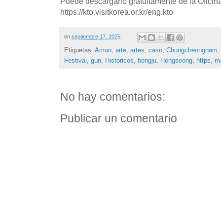
Puede descargarlo gratuitamente de la Oficin
https://kto.visitkorea.or.kr/eng.kto
en
septiembre 17, 2025
Etiquetas:
Amun
,
arte
,
artes
,
caso
,
Chungcheongnam
Festival
,
gun
,
Históricos
,
hongju
,
Hongseong
,
https
,
ma
No hay comentarios:
Publicar un comentario