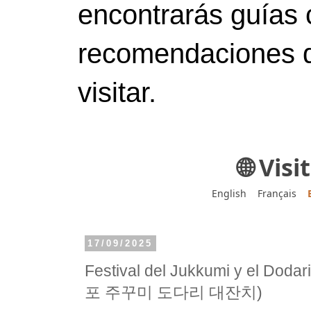
encontrarás guías 
recomendaciones d
visitar.
🌐 Vis
English
Français
17/09/2025
Festival del Jukkumi y el Dod
포 주꾸미 도다리 대잔치)