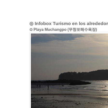
◎ Infobox Turismo en los alrededo
⊙ Playa Muchangpo (무창포해수욕장)