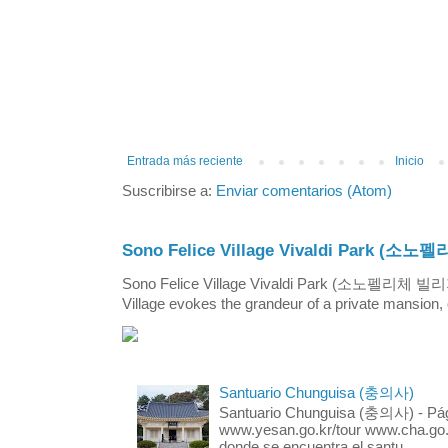
Entrada más reciente
Inicio
Suscribirse a:
Enviar comentarios (Atom)
Sono Felice Village Vivaldi Park
Sono Felice Village Vivaldi Park (소노펠리체 
Village evokes the grandeur of a private mansion, o
Santuario Chunguisa (충의사)
Santuario Chunguisa (충의사) - Pági
www.yesan.go.kr/tour www.cha.go.k
donde se encuentra el santu...