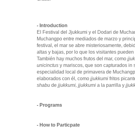
- Introduction
El Festival del Jjukkumi y el Dodari de Much
Muchangpo entre mediados de marzo y principi
festival, el mar se abre misteriosamente, debi
altas y bajas, por lo que los visitantes puede
También hay muchos frutos del mar, como
jju
unicinctus
y mariscos, que son capturados in s
especialidad local de primavera de Muchangp
elaborados con él, como
jjukkumi
fritos pican
shabu
de
jjukkumi,
jjukkumi
a la parrilla y
jjuk
- Programs
- How to Particpate