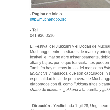
- Página de inicio
http://muchangpo.org
- Tel
041-936-3510
El Festival del Jjukkumi y el Dodari de Much
Muchangpo entre mediados de marzo y principi
festival, el mar se abre misteriosamente, debi
altas y bajas, por lo que los visitantes puede
También hay muchos frutos del mar, como
jju
unicinctus
y mariscos, que son capturados in s
especialidad local de primavera de Muchangp
elaborados con él, como
jjukkumi
fritos pican
shabu
de
jjukkumi,
jjukkumi
a la parrilla y
jjuk
- Dirección :
Yeollinbada 1-gil 28, Ungcheon-