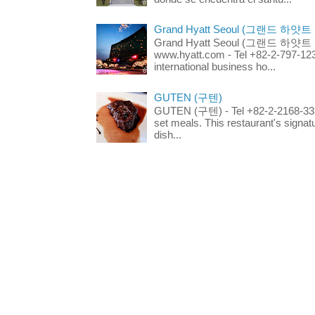
Grand Hyatt Seoul (그랜드 하얏트
Grand Hyatt Seoul (그랜드 하얏트 서울
www.hyatt.com - Tel +82-2-797-123
international business ho...
GUTEN (구텐)
GUTEN (구텐) - Tel +82-2-2168-3336
set meals. This restaurant's signa
dish...