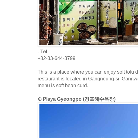
- Tel
+82-33-644-3799
This is a place where you can enjoy soft tofu 
restaurant is located in Gangneung-si, Gangw
menu is soft bean curd.
⊙ Playa Gyeongpo (경포해수욕장)