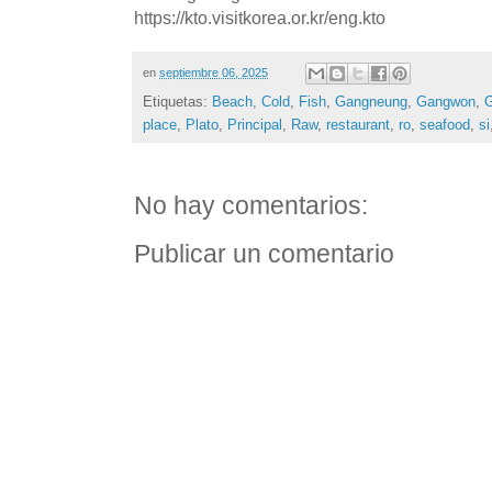
https://kto.visitkorea.or.kr/eng.kto
en
septiembre 06, 2025
Etiquetas:
Beach
,
Cold
,
Fish
,
Gangneung
,
Gangwon
,
place
,
Plato
,
Principal
,
Raw
,
restaurant
,
ro
,
seafood
,
si
No hay comentarios:
Publicar un comentario