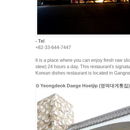
- Tel
+82-33-644-7447
It is a place where you can enjoy fresh raw sl
stew) 24 hours a day. This restaurant's signatu
Korean dishes restaurant is located in Gang
⊙ Yeongdeok Daege Hoetjip (영덕대게횟집)