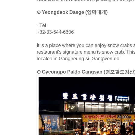
⊙ Yeongdeok Daege (영덕대게)
- Tel
+82-33-644-6606
It is a place where you can enjoy snow crabs 
restaurant's signature menu is snow crab. Thi
located in Gangneung-si, Gangwon-do.
⊙ Gyeongpo Paldo Gangsan (경포팔도강산