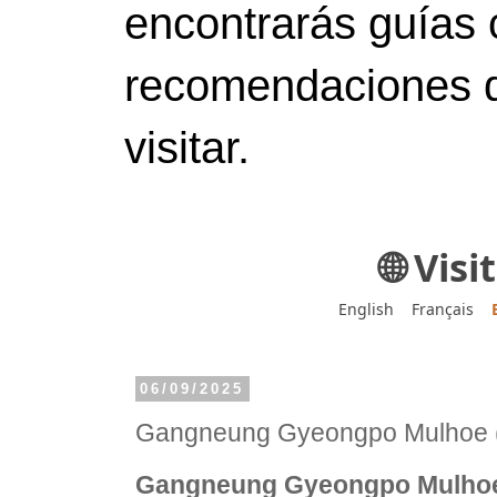
encontrarás guías 
recomendaciones d
visitar.
🌐 Vis
English
Français
06/09/2025
Gangneung Gyeongpo Mulh
Gangneung Gyeongpo Mul