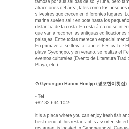
famosa por sus salidas de sol y luna, pero ta
atracciones del área, tales como los bosques 
silvestres que crecen en diferentes lugares. L
marina suelen salir en bote hasta los pequeño
distancia de la costa. En esta área no se inter
que van a recorrer las antiguas edificaciones
paisajes. Entre todas merecen especial men
En primavera, se lleva a cabo el Festival de F
playa Gyeongpo, y en verano, se realiza el F
eventos culturales (Evento de Literatura Tradi
Playa, etc.)
⊙ Gyeongpo Hanmi Hoetjip (경포한미횟집)
- Tel
+82-33-644-1045
It is a place where you can enjoy fresh fish a
best menu at this restaurant is assorted sliced
restaurant is located in Gangneung-si, Gangw