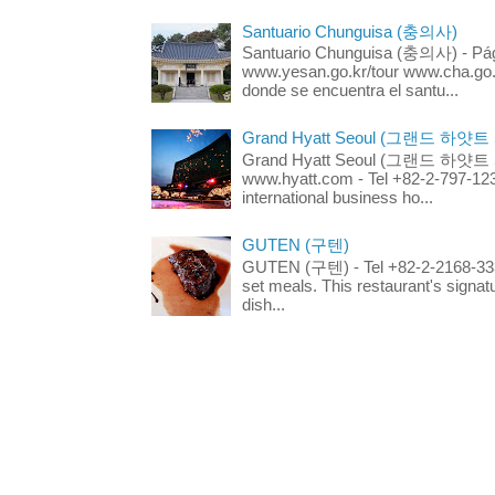
Santuario Chunguisa (충의사)
Santuario Chunguisa (충의사) - Pági
www.yesan.go.kr/tour www.cha.go.k
donde se encuentra el santu...
Grand Hyatt Seoul (그랜드 하얏트
Grand Hyatt Seoul (그랜드 하얏트 서울
www.hyatt.com - Tel +82-2-797-123
international business ho...
GUTEN (구텐)
GUTEN (구텐) - Tel +82-2-2168-3336
set meals. This restaurant's signa
dish...