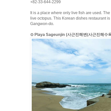
+82-33-644-2299
It is a place where only live fish are used. The
live octopus. This Korean dishes restaurant i
Gangwon-do.
⊙ Playa Sageunjin (사근진해변(사근진해수욕