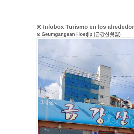
◎ Infobox Turismo en los alrededo
⊙ Geumgangsan Hoetjip (금강산횟집)