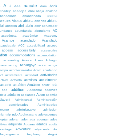
A
aacute
Aank
6
à
AAA
Aam
Abadejo
abadejos
Abai
abajo
abalone
abarca
bandonada
abandonado
Abetos
abierta
abierto
bedules
abiertas
bri
abril
abrió
abrieron
abrir
abrumador
AC
undance
abundancia
abundante
académica
académico
Academy
Acampe
acantilado
Acantilado
acaudadalo
ACC
accesibilidad
acceso
access
accessibility
accessories
tion
accommodations
accomodation
n
accounting
Acerca
Acero
Achagol
Achimgoyo
hasanseong
ácido
acoge
compa
acontecimientos
Acorn
acortando
actividades
ct
activamente
actividad
activities
actualmente
ctivist
activista
acuario
acuático
Acuático
ada
acute
addition
add
Additional
additives
adelante
Adem
dela
adelantos
además
djacent
Administraci
Administración
administrados
Administrativa
amente
administrativo
admission
ado
ighttrip
Adohwasang
adolescentes
optar
adoran
adornada
adornan
ados
adquirido
adultos
ibles
Aduana
adults
Adventure
vantage
adyacente
Ae
Aegangnamu
Aegibong
Aegok