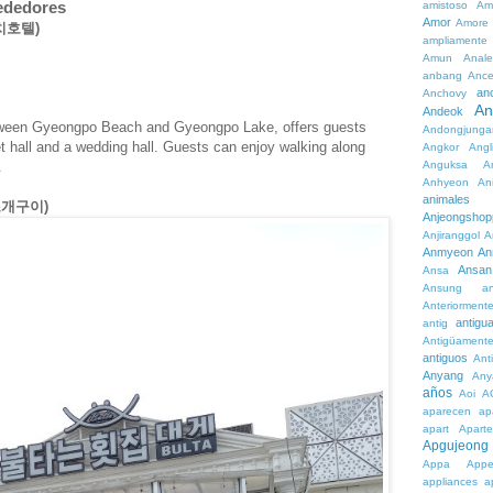
rededores
amistoso
Am
Amor
Amore
비치호텔)
ampliamente
Amun
Anale
anbang
Ance
an
Anchovy
An
Andeok
tween Gyeongpo Beach and Gyeongpo Lake, offers guests
Andongjunga
t hall and a wedding hall. Guests can enjoy walking along
Angkor
Angl
Anguksa
A
.
Anhyeon
An
animales
는조개구이)
Anjeongshop
Anjiranggol
A
Anmyeon
An
Ansan
Ansa
Ansung
a
Anteriorment
antigu
antig
Antigüament
antiguos
Ant
Anyang
Any
años
Aoi
A
aparecen
ap
apart
Aparte
Apgujeong
Appa
App
appliances
a