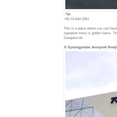
- Tel
+82-33-644-3361
This is a place where you can have 
signature menu is grilled clams. Th
Gangwon-do.
⊙ Gyeongpodae Jeonyeok Ho