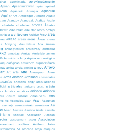
aproximadamente
char
aproximada
Apsan
Apsansunhwan
apta
aptitud
Aqua
Aquarium
Aquafield
Aquapia
Aquí
í
ar
Ara
Arabesque
Arabian
Arabic
Aram
Aranaby
Aranggak
Arañas
Arario
árboles
arboleda
arboledas
Árboles
boreto
Arboretum
arbustos
arces
Archipi
area
architecture
Arco
rchitect
Archivo
areas
áreas
rea
AREA6
Áreas
arena
as
Aretjang
Areumdaun
Aria
Ariana
ng
arirangfestival
aristocracy
aristocrat
RKO
armadas
Armiae
Armisticio
armon
ma
Aromáticos
Aroy
Arpina
arqueológico
arqueológicos
arquitecto
arquitectónica
Arroyo
arroyo
rray
arriba
arroja
arrojan
art
Arte
Art
arte
Arteaspoon
Artee
Artes
Artesan
Artesanal
es
artesanales
tesanías
artesano
artgy
articulaciones
artificiales
artista
ficial
artisans
artist
artístico
Artístico
tica
Artística
artísticas
Arts
ists
Artium
Artland
Artnouveau
Asan
rks
As
Asamblea
asan
Asanman
Asi
n
asemeja
asentamiento
asentaron
ad
Asian
Asiática
Asiático
Aside
asienta
imismo
Asociaci
Asociación
Asosan
ectos
Association
assessment
asset
assortment
astillero
Astillero
Astro
stronómico
AT
atacada
atajo
ataques