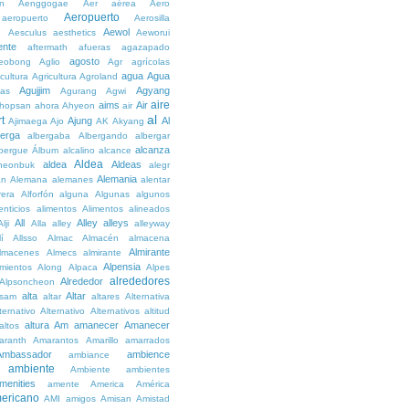
n
Aenggogae
Aer
aérea
Aero
Aeropuerto
aeropuerto
Aerosilla
Aewol
g
Aesculus
aesthetics
Aeworui
ente
aftermath
afueras
agazapado
agosto
eobong
Aglio
Agr
agrícolas
agua
Agua
icultura
Agricultura
Agroland
Agujjim
Agyang
as
Agurang
Agwi
aire
aims
Air
hopsan
ahora
Ahyeon
air
al
t
Ajung
Al
Ajimaega
Ajo
AK
Akyang
berga
albergaba
Albergando
albergar
alcanza
lbergue
Álbum
alcalino
alcance
Aldea
aldea
Aldeas
heonbuk
alegr
Alemania
án
Alemana
alemanes
alentar
rera
Alforfón
alguna
Algunas
algunos
enticios
alimentos
Alimentos
alineados
All
Alley
alleys
Alji
Alla
alley
alleyway
lí
Allsso
Almac
Almacén
almacena
Almirante
lmacenes
Almecs
almirante
Alpensia
amientos
Along
Alpaca
Alpes
alrededores
Alrededor
Alpsoncheon
alta
Altar
ssam
altar
altares
Alternativa
ternativo
Alternativo
Alternativos
altitud
altura
Am
amanecer
Amanecer
altos
aranth
Amarantos
Amarillo
amarrados
Ambassador
ambience
ambiance
ambiente
Ambiente
ambientes
menities
amente
America
América
ericano
AMI
amigos
Amisan
Amistad