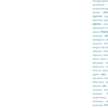
Aenggangma
aeródromo
Aeryeonjeon
aflu
affords
Agencia
Ag
Agrícolas
agr
aguas
Agu
Agyangseo
A
Airpor
airport
al
alargada
albergaron
a
alcanzar
Alc
alegría
Alem
alfabeto
alfa
Algunos
alim
Alisos
Alive
alleyways
al
almacenar
A
Almond
aloj
Alps
alpine
alredores
Al
Alternative
al
alto
altitude
amantes
Am
Amatista
ambientales
a
Amdwaeji
Am
American