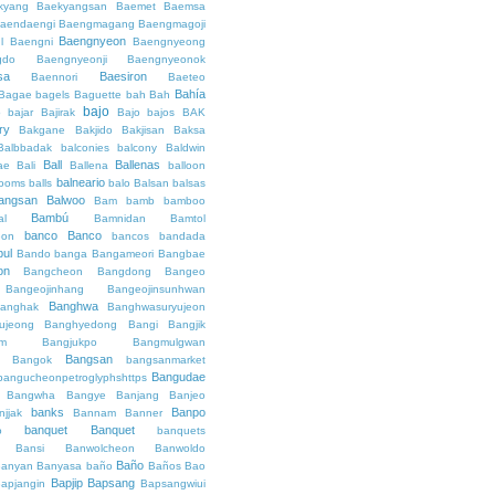
kyang
Baekyangsan
Baemet
Baemsa
aendaengi
Baengmagang
Baengmagoji
Baengnyeon
l
Baengni
Baengnyeong
gdo
Baengnyeonji
Baengnyeonok
sa
Baesiron
Baennori
Baeteo
Bahía
Bagae
bagels
Baguette
bah
Bah
bajo
o
bajar
Bajirak
Bajo
bajos
BAK
ry
Bakgane
Bakjido
Bakjisan
Baksa
Balbbadak
balconies
balcony
Baldwin
Ball
Ballenas
ae
Bali
Ballena
balloon
balneario
rooms
balls
balo
Balsan
balsas
angsan
Balwoo
Bam
bamb
bamboo
Bambú
al
Bamnidan
Bamtol
banco
Banco
eon
bancos
bandada
bul
Bando
banga
Bangameori
Bangbae
on
Bangcheon
Bangdong
Bangeo
Bangeojinhang
Bangeojinsunhwan
Banghwa
anghak
Banghwasuryujeon
ujeong
Banghyedong
Bangi
Bangjik
im
Bangjukpo
Bangmulgwan
Bangsan
Bangok
bangsanmarket
Bangudae
bangucheonpetroglyphshttps
Bangwha
Bangye
Banjang
Banjeo
banks
Banpo
njjak
Bannam
Banner
banquet
Banquet
o
banquets
Bansi
Banwolcheon
Banwoldo
Baño
anyan
Banyasa
baño
Baños
Bao
Bapjip
Bapsang
apjangin
Bapsangwiui