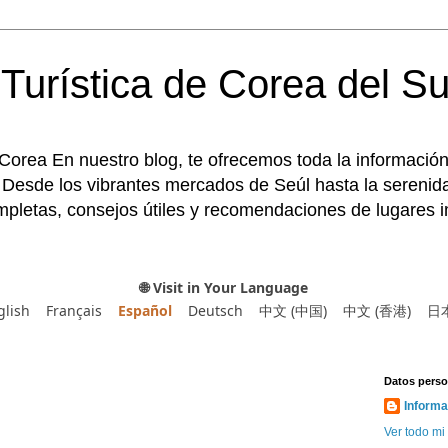
Turística de Corea del Su
 Corea En nuestro blog, te ofrecemos toda la información
 Desde los vibrantes mercados de Seúl hasta la serenida
pletas, consejos útiles y recomendaciones de lugares im
🌐 Visit in Your Language
glish
Français
Español
Deutsch
中文 (中国)
中文 (香港)
日
Datos perso
Informa
Ver todo mi 