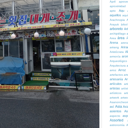
April
aprove
aproximidad
Aqu
apto
aquellos
aqu
Arachnopia
Arayuk
árbol
arboreto
Ar
archipiélago
a
área
Area
Á
Arena
aren
Arira
arirang
A
Aristócrata
aro
armonía
Arqueológico
Arquitectura
a
Arroz
arroz
artefactos
art
artesanía
Ar
artículos
arti
artistas
artís
artísticos
art
artwork
artwo
Asanoncheo
Asia
así
Asi
asientos
As
asp
aspecto
Assorted
astronomía
A