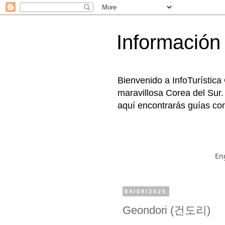
Información 
Bienvenido a InfoTurística
maravillosa Corea del Sur.
aquí encontrarás guías com
En
04/09/2025
Geondori (건도리)