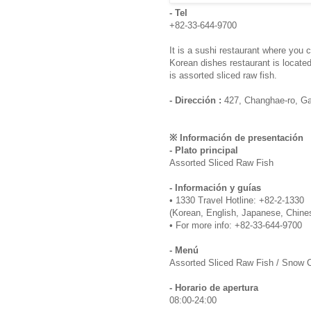
- Tel
+82-33-644-9700
It is a sushi restaurant where you 
Korean dishes restaurant is locat
is assorted sliced raw fish.
- Dirección :
427, Changhae-ro, G
※ Información de presentación
- Plato principal
Assorted Sliced Raw Fish
- Información y guías
• 1330 Travel Hotline: +82-2-1330
(Korean, English, Japanese, Chine
• For more info: +82-33-644-9700
- Menú
Assorted Sliced Raw Fish / Snow 
- Horario de apertura
08:00-24:00