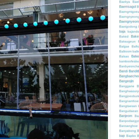
Baekya
Bae
Baemsagol
B
Baengmigoeu
Baengnyeon
Baengnyeon
Baetgodong
baja
bajand
Bake
Baked
Baksugeun
Balgae
Balh
Ballroom
ball
Balw
Balsas
bamboofestiv
Banbyeonch
Bandi
Bandit
Bangbaeche
Bangeojin
Banggane
B
Banghwasury
Bangjoeobur
Bangnamhoe
Bangtaesan
Bangudaean
Banjeom
Ba
Banpodaegy
Bansanghoe
Banyabong
B
bap
Bapbo
B