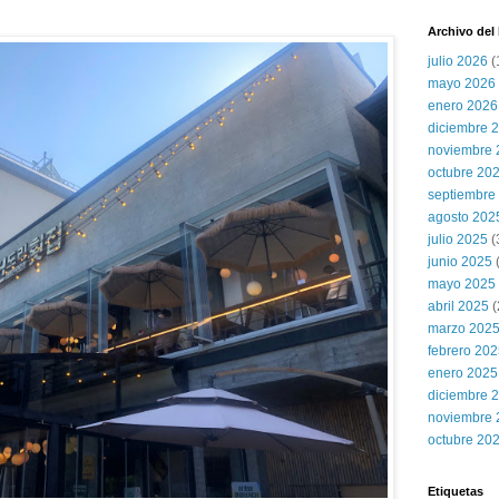
Archivo del
julio 2026
(
mayo 2026
enero 2026
diciembre 
noviembre 
octubre 20
septiembre
agosto 202
julio 2025
(
junio 2025
mayo 2025
abril 2025
(
marzo 202
febrero 20
enero 2025
diciembre 
noviembre 
octubre 20
Etiquetas