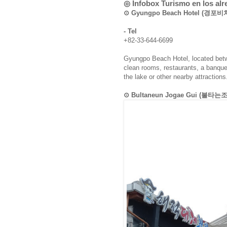
◎ Infobox Turismo en los al
⊙ Gyungpo Beach Hotel (경포
- Tel
+82-33-644-6699
Gyungpo Beach Hotel, located be
clean rooms, restaurants, a banque
the lake or other nearby attractions
⊙ Bultaneun Jogae Gui (불타