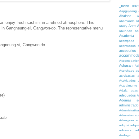
_blank
032
Aapgujeong
Abalone
a
abarcando
A
can enjoy fresh sashimi in a refined atmosphere. This
Abre
A
ability
ed in Gangneung-si, Gangwon-do. The representative menu
abundan
ab
Academia
acampada
angneung-si, Gangwon-do
acantilados
accesorios
accommoda
Accomodatio
Achasan
Ac
Acolchado
a
acrobacias
a
Actividades
a
Actualmente
Adala
adas
se)
adecuados
A
Además
a
administrado
Administrativ
Admission
adn
Crab
Adongsan
ad
adquiri
adquir
advance
ad
Aedogin