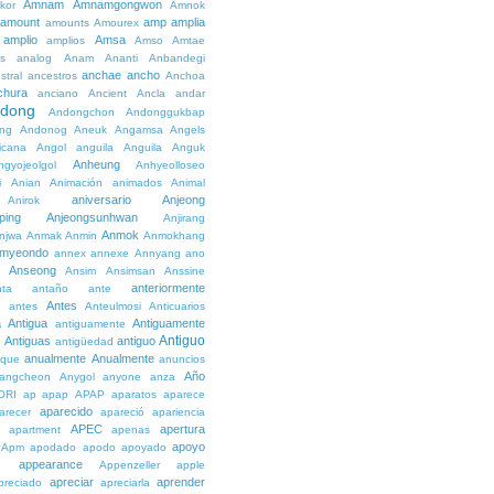
Amnam
Amnamgongwon
kor
Amnok
amount
amp
amplia
amounts
Amourex
amplio
Amsa
amplios
Amso
Amtae
s
analog
Anam
Ananti
Anbandegi
anchae
ancho
stral
ancestros
Anchoa
chura
anciano
Ancient
Ancla
andar
dong
Andongchon
Andonggukbap
ng
Andonog
Aneuk
Angamsa
Angels
icana
Angol
anguila
Anguila
Anguk
Anheung
ngyojeolgol
Anhyeolloseo
i
Anian
Animación
animados
Animal
aniversario
Anjeong
Anirok
ping
Anjeongsunhwan
Anjirang
Anmok
njwa
Anmak
Anmin
Anmokhang
myeondo
annex
annexe
Annyang
ano
Anseong
Ansim
Ansimsan
Anssine
anteriormente
nta
antaño
ante
Antes
e
antes
Anteulmosi
Anticuarios
a
Antigua
Antiguamente
antiguamente
Antiguo
Antiguas
antiguo
e
antigüedad
anualmente
Anualmente
ique
anuncios
Año
angcheon
Anygol
anyone
anza
ORI
ap
apap
APAP
aparatos
aparece
aparecido
arecer
apareció
apariencia
APEC
apertura
apartment
apenas
apoyo
Apm
apodado
apodo
apoyado
appearance
e
Appenzeller
apple
apreciar
aprender
preciado
apreciarla