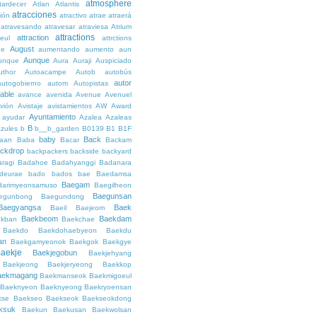
atmosphere
tardecer
Atlan
Atlantis
atracciones
ción
atractivo
atrae
atraerá
atravesando
atravesar
atraviesa
Atrium
attractions
attraction
teul
attrctions
August
ge
aumentando
aumento
aun
Aunque
unque
Aura
Auraji
Auspiciado
uthor
Autoacampe
Autob
autobús
autor
autogobierno
autom
Autopistas
lable
avance
avenida
Avenue
Avenuel
vión
Avistaje
avistamientos
AW
Award
Ayuntamiento
ayudar
Azalea
Azaleas
B
azules
b
b__b_garden
B0139
B1
B1F
baby
Back
aan
Baba
Bacar
Backam
ckdrop
backpackers
backside
backyard
ragi
Badahoe
Badahyanggi
Badanara
deurae
bado
bados
bae
Baedamsa
Baegam
darimyeonsamuso
Baegilheon
Baegunsan
egunbong
Baegundong
Baegyangsa
Baek
Baeil
Baejeom
Baekbeom
Baekdam
kban
Baekchae
Baekdo
Baekdohaebyeon
Baekdu
an
Baekgamyeonok
Baekgok
Baekgye
aekje
Baekjegobun
Baekjehyang
Baekjeong
Baekjeryeong
Baekkop
aekmagang
Baekmanseok
Baekmigoeul
Baeknyeon
Baeknyeong
Baekryoensan
kse
Baekseo
Baekseok
Baekseokdong
ksuk
Baekun
Baekusan
Baekwolsan