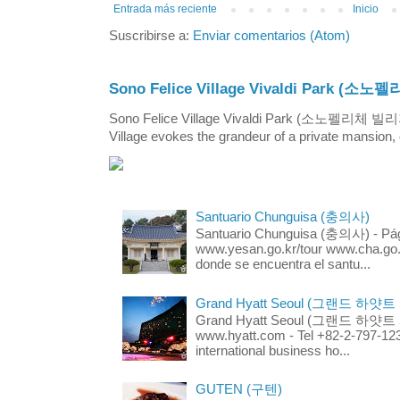
Entrada más reciente
Inicio
Suscribirse a:
Enviar comentarios (Atom)
Sono Felice Village Vivaldi Park
Sono Felice Village Vivaldi Park (소노펠리체 
Village evokes the grandeur of a private mansion, o
Santuario Chunguisa (충의사)
Santuario Chunguisa (충의사) - Pági
www.yesan.go.kr/tour www.cha.go.k
donde se encuentra el santu...
Grand Hyatt Seoul (그랜드 하얏트
Grand Hyatt Seoul (그랜드 하얏트 서울
www.hyatt.com - Tel +82-2-797-123
international business ho...
GUTEN (구텐)