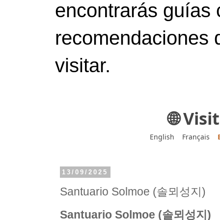
encontrarás guías 
recomendaciones d
visitar.
🌐 Vis
English
Français
13/09/2025
Santuario Solmoe (솔뫼성지)
Santuario Solmoe (솔뫼성지)