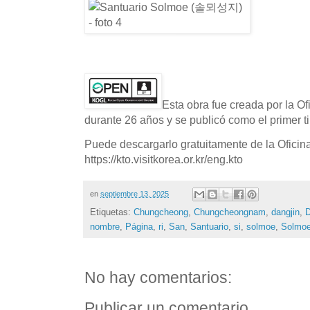
Esta obra fue creada por la O
durante 26 años y se publicó como el primer ti
Puede descargarlo gratuitamente de la Oficin
https://kto.visitkorea.or.kr/eng.kto
en
septiembre 13, 2025
Etiquetas:
Chungcheong
,
Chungcheongnam
,
dangjin
,
D
nombre
,
Página
,
ri
,
San
,
Santuario
,
si
,
solmoe
,
Solmo
No hay comentarios:
Publicar un comentario