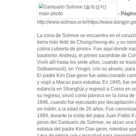
- Página
http://www.solmoe.or.kr/https://www.dangjin.go
La zona de Solmoe se encuentra en el corazón
tierra más fértil de Chungcheong-do, y su no
colina cubierta de pinos». Fue aquí donde n
bautismo: Andrea), el primer sacerdote de Cor
Vivió allí hasta los siete años, cuando se tra
Golbaemasil), en Yongin, con su abuelo, para
El padre Kim Dae-geon fue seleccionado com
y viajó a Macao para estudiar. En 1845, fue 
estancia en Shanghái y regresó a Corea en o
su regreso, sirvió como párroco en la zona d
1846, cuando fue ejecutado por decapitación
en mártir, a la edad de 26 años. Fue canoni
1984, durante la visita del papa Juan Pablo II
pinos del Santuario de Solmoe, se alzan una 
estatua del padre Kim Dae-geon, mientras qu
casa de retiros con capacidad para aproxim