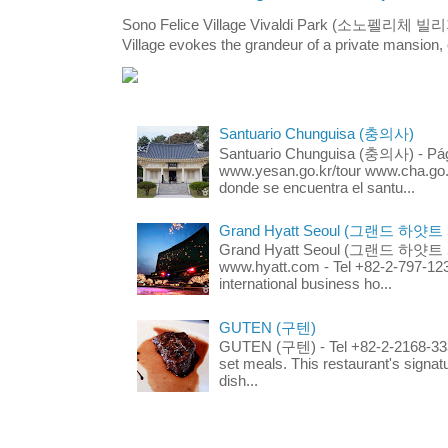
Sono Felice Village Vivaldi Park (소노펠리체 
Village evokes the grandeur of a private mansion, o
Santuario Chunguisa (충의사)
Santuario Chunguisa (충의사) - Pági
www.yesan.go.kr/tour www.cha.go.k
donde se encuentra el santu...
Grand Hyatt Seoul (그랜드 하얏트
Grand Hyatt Seoul (그랜드 하얏트 서울
www.hyatt.com - Tel +82-2-797-123
international business ho...
GUTEN (구텐)
GUTEN (구텐) - Tel +82-2-2168-3336
set meals. This restaurant's signa
dish...