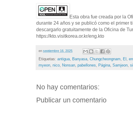
Esta obra fue creada por la O
durante 24 años y se publicó como el primer t
descargarlo gratuitamente de la Oficina de T
https://kto.visitkorea.or.kr/eng.kto
en
septiembre 16, 2025
Etiquetas:
antigua
,
Banyasa
,
Chungcheongnam
,
El
,
en
myeon
,
nico
,
Nonsan
,
pabellones
,
Página
,
Samjeon
,
si
No hay comentarios:
Publicar un comentario