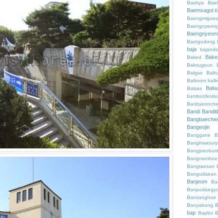
Baekya
Bae
Baemsagol
B
Baengmigoeu
Baengnyeon
Baengnyeon
Baetgodong
baja
bajand
Bake
Baked
Baksugeun
Balgae
Balh
Ballroom
ball
Balw
Balsas
bamboofestiv
Banbyeonch
Bandi
Bandit
Bangbaeche
Bangeojin
Banggane
B
Banghwasury
Bangjoeobur
Bangnamhoe
Bangtaesan
Bangudaean
Banjeom
Ba
Banpodaegy
Bansanghoe
Banyabong
B
bap
Bapbo
B