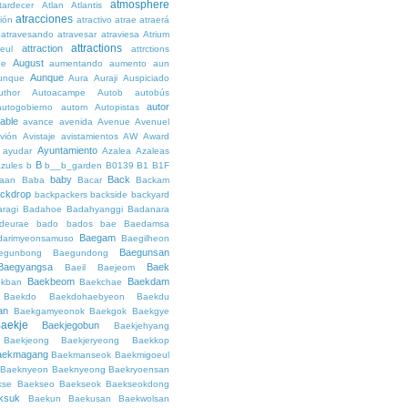
atmosphere
tardecer
Atlan
Atlantis
atracciones
ción
atractivo
atrae
atraerá
atravesando
atravesar
atraviesa
Atrium
attractions
attraction
teul
attrctions
August
ge
aumentando
aumento
aun
Aunque
unque
Aura
Auraji
Auspiciado
uthor
Autoacampe
Autob
autobús
autor
autogobierno
autom
Autopistas
lable
avance
avenida
Avenue
Avenuel
vión
Avistaje
avistamientos
AW
Award
Ayuntamiento
ayudar
Azalea
Azaleas
B
azules
b
b__b_garden
B0139
B1
B1F
baby
Back
aan
Baba
Bacar
Backam
ckdrop
backpackers
backside
backyard
ragi
Badahoe
Badahyanggi
Badanara
deurae
bado
bados
bae
Baedamsa
Baegam
darimyeonsamuso
Baegilheon
Baegunsan
egunbong
Baegundong
Baegyangsa
Baek
Baeil
Baejeom
Baekbeom
Baekdam
kban
Baekchae
Baekdo
Baekdohaebyeon
Baekdu
an
Baekgamyeonok
Baekgok
Baekgye
aekje
Baekjegobun
Baekjehyang
Baekjeong
Baekjeryeong
Baekkop
aekmagang
Baekmanseok
Baekmigoeul
Baeknyeon
Baeknyeong
Baekryoensan
kse
Baekseo
Baekseok
Baekseokdong
ksuk
Baekun
Baekusan
Baekwolsan