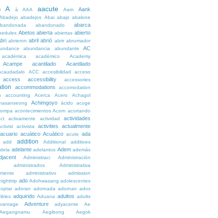
A
aacute
Aank
6
à
AAA
Aam
Abadejo
abadejos
Abai
abajo
abalone
abarca
bandonada
abandonado
Abetos
abierta
abierto
bedules
abiertas
bri
abril
abrió
abrieron
abrir
abrumador
AC
undance
abundancia
abundante
académica
académico
Academy
Acampe
acantilado
Acantilado
acaudadalo
ACC
accesibilidad
acceso
access
accessibility
accessories
tion
accommodations
accomodation
n
accounting
Acerca
Acero
Achagol
Achimgoyo
hasanseong
ácido
acoge
compa
acontecimientos
Acorn
acortando
actividades
ct
activamente
actividad
activities
actualmente
ctivist
activista
acuario
acuático
Acuático
ada
acute
addition
add
Additional
additives
adelante
Adem
dela
adelantos
además
djacent
Administraci
Administración
administrados
Administrativa
amente
administrativo
admission
ado
ighttrip
Adohwasang
adolescentes
optar
adoran
adornada
adornan
ados
adquirido
adultos
ibles
Aduana
adults
Adventure
vantage
adyacente
Ae
Aegangnamu
Aegibong
Aegok