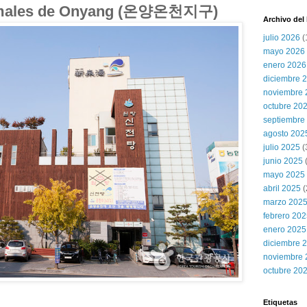
rmales de Onyang (온양온천지구)
Archivo del
julio 2026
(
mayo 2026
enero 2026
diciembre 
noviembre 
octubre 20
septiembre
agosto 202
julio 2025
(
junio 2025
mayo 2025
abril 2025
(
marzo 202
febrero 20
enero 2025
diciembre 
noviembre 
octubre 20
Etiquetas