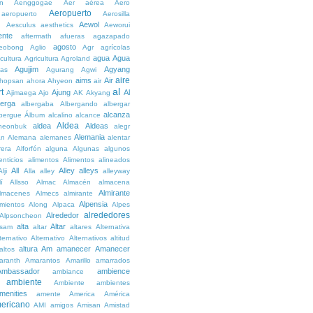
n
Aenggogae
Aer
aérea
Aero
Aeropuerto
aeropuerto
Aerosilla
Aewol
g
Aesculus
aesthetics
Aeworui
ente
aftermath
afueras
agazapado
agosto
eobong
Aglio
Agr
agrícolas
agua
Agua
icultura
Agricultura
Agroland
Agujjim
Agyang
as
Agurang
Agwi
aire
aims
Air
hopsan
ahora
Ahyeon
air
al
t
Ajung
Al
Ajimaega
Ajo
AK
Akyang
berga
albergaba
Albergando
albergar
alcanza
lbergue
Álbum
alcalino
alcance
Aldea
aldea
Aldeas
heonbuk
alegr
Alemania
án
Alemana
alemanes
alentar
rera
Alforfón
alguna
Algunas
algunos
enticios
alimentos
Alimentos
alineados
All
Alley
alleys
Alji
Alla
alley
alleyway
lí
Allsso
Almac
Almacén
almacena
Almirante
lmacenes
Almecs
almirante
Alpensia
amientos
Along
Alpaca
Alpes
alrededores
Alrededor
Alpsoncheon
alta
Altar
ssam
altar
altares
Alternativa
ternativo
Alternativo
Alternativos
altitud
altura
Am
amanecer
Amanecer
altos
aranth
Amarantos
Amarillo
amarrados
Ambassador
ambience
ambiance
ambiente
Ambiente
ambientes
menities
amente
America
América
ericano
AMI
amigos
Amisan
Amistad