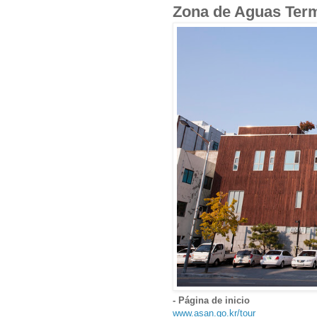
Zona de Aguas Te
- Página de inicio
www.asan.go.kr/tour