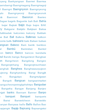
kyang
Baekyangsan
Baemet
Baemsa
aendaengi
Baengmagang
Baengmagoji
Baengnyeon
l
Baengni
Baengnyeong
gdo
Baengnyeonji
Baengnyeonok
sa
Baesiron
Baennori
Baeteo
Bahía
Bagae
bagels
Baguette
bah
Bah
bajo
o
bajar
Bajirak
Bajo
bajos
BAK
ry
Bakgane
Bakjido
Bakjisan
Baksa
Balbbadak
balconies
balcony
Baldwin
Ball
Ballenas
ae
Bali
Ballena
balloon
balneario
rooms
balls
balo
Balsan
balsas
angsan
Balwoo
Bam
bamb
bamboo
Bambú
al
Bamnidan
Bamtol
banco
Banco
eon
bancos
bandada
bul
Bando
banga
Bangameori
Bangbae
on
Bangcheon
Bangdong
Bangeo
Bangeojinhang
Bangeojinsunhwan
Banghwa
anghak
Banghwasuryujeon
ujeong
Banghyedong
Bangi
Bangjik
im
Bangjukpo
Bangmulgwan
Bangsan
Bangok
bangsanmarket
Bangudae
bangucheonpetroglyphshttps
Bangwha
Bangye
Banjang
Banjeo
banks
Banpo
njjak
Bannam
Banner
banquet
Banquet
o
banquets
Bansi
Banwolcheon
Banwoldo
Baño
anyan
Banyasa
baño
Baños
Bao
Bapjip
Bapsang
apjangin
Bapsangwiui