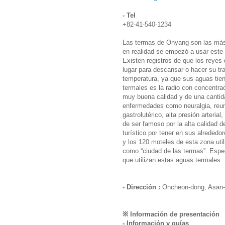
- Tel
+82-41-540-1234
Las termas de Onyang son las más 
en realidad se empezó a usar est
Existen registros de que los reyes
lugar para descansar o hacer su tr
temperatura, ya que sus aguas tie
termales es la radio con concentra
muy buena calidad y de una cantid
enfermedades como neuralgia, reu
gastrolutérico, alta presión arteria
de ser famoso por la alta calidad 
turístico por tener en sus alreded
y los 120 moteles de esta zona uti
como “ciudad de las termas”. Espec
que utilizan estas aguas termales.
- Dirección :
Oncheon-dong, Asan-
※ Información de presentación
- Información y guías