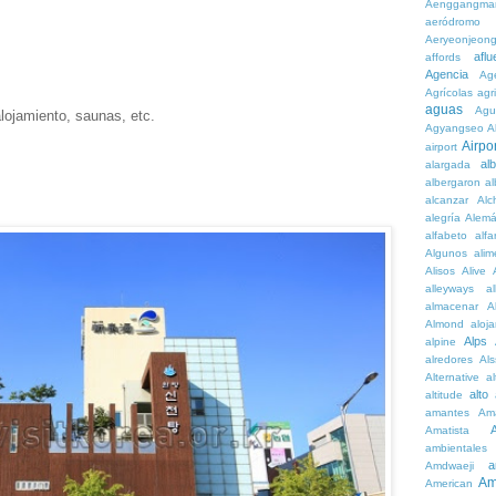
Aenggangma
aeródromo
Aeryeonjeon
aflu
affords
Agencia
Ag
Agrícolas
agr
aguas
Agu
alojamiento, saunas, etc.
Agyangseo
A
Airpor
airport
al
alargada
albergaron
a
alcanzar
Alc
alegría
Alem
alfabeto
alfa
Algunos
alim
Alisos
Alive
alleyways
al
almacenar
A
Almond
aloj
Alps
alpine
alredores
Al
Alternative
al
alto
altitude
amantes
Am
Amatista
ambientales
a
Amdwaeji
Am
American