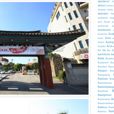
atardecer
A
atracci
atrac
atrapar
atrás
attention
At
auditorio
au
aún
Aune
a
authentic
a
Autobuses
Avai
Autovía
Aves
aves
a
Ayang
Awon
Azul
Azales
ba
B3
Ba
B
backbone
ba
Bada
Badaba
Badareul
Ba
Baedari
Bae
Baegun
Ba
Baegyang
Baekam
Bae
Baekdamsa
Baekdudaeg
B
Baekhak
Baekjemun
B
Baekmaek
Baeknokdam
Baeksa
Bae
Bae
Baeksu