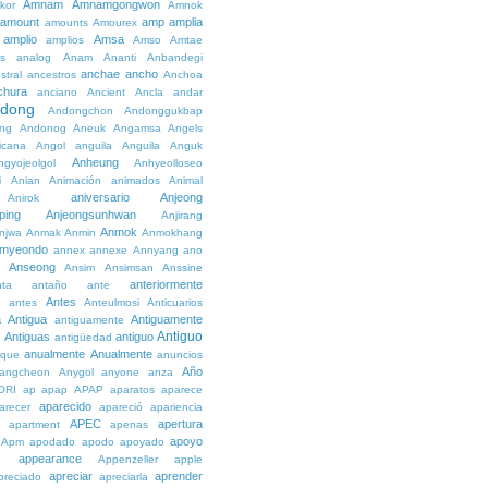
Amnam
Amnamgongwon
kor
Amnok
amount
amp
amplia
amounts
Amourex
amplio
Amsa
amplios
Amso
Amtae
s
analog
Anam
Ananti
Anbandegi
anchae
ancho
stral
ancestros
Anchoa
chura
anciano
Ancient
Ancla
andar
dong
Andongchon
Andonggukbap
ng
Andonog
Aneuk
Angamsa
Angels
icana
Angol
anguila
Anguila
Anguk
Anheung
ngyojeolgol
Anhyeolloseo
i
Anian
Animación
animados
Animal
aniversario
Anjeong
Anirok
ping
Anjeongsunhwan
Anjirang
Anmok
njwa
Anmak
Anmin
Anmokhang
myeondo
annex
annexe
Annyang
ano
Anseong
Ansim
Ansimsan
Anssine
anteriormente
nta
antaño
ante
Antes
e
antes
Anteulmosi
Anticuarios
a
Antigua
Antiguamente
antiguamente
Antiguo
Antiguas
antiguo
e
antigüedad
anualmente
Anualmente
ique
anuncios
Año
angcheon
Anygol
anyone
anza
ORI
ap
apap
APAP
aparatos
aparece
aparecido
arecer
apareció
apariencia
APEC
apertura
apartment
apenas
apoyo
Apm
apodado
apodo
apoyado
appearance
e
Appenzeller
apple
apreciar
aprender
preciado
apreciarla