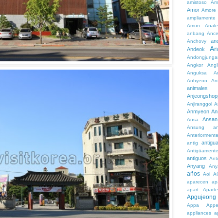
amistoso
Am
Amor
Amore
ampliamente
Amun
Anale
anbang
Ance
an
Anchovy
An
Andeok
Andongjunga
Angkor
Angl
Anguksa
A
Anhyeon
An
animales
Anjeongshop
Anjiranggol
A
Anmyeon
An
Ansan
Ansa
Ansung
a
Anteriorment
antigu
antig
Antigüament
antiguos
Ant
Anyang
Any
años
Aoi
A
aparecen
ap
apart
Aparte
Apgujeong
Appa
App
appliances
a