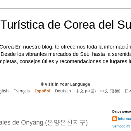
Turística de Corea del Su
 Corea En nuestro blog, te ofrecemos toda la información
 Desde los vibrantes mercados de Seúl hasta la serenida
pletas, consejos útiles y recomendaciones de lugares im
🌐 Visit in Your Language
glish
Français
Español
Deutsch
中文 (中国)
中文 (香港)
日
Datos perso
Informa
rmales de Onyang (온양온천지구)
Ver todo mi 