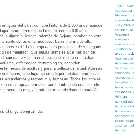
_blank
032
Aapgujeong
Abalone
a
abarcando
A
antiguas del país, con una historia de 1.300 años, aunque
Abre
A
ability
abundan
ab
e lugar como terma desde hace solamente 600 años.
Academia
 de la dinastía Joseon, además de Sejong, paraban en este
acampada
atamiento de las enfermedades. Es una terma de alta
acantilados
nen unos 57°C. Los componentes principales de sus aguas
accesorios
ción de manitaon. Sus aguas termales alcalinas son de
accommoda
ad abundante y es famoso por tener efecto en muchas
Accomodatio
matismo, enfermedad dermatológica, desorden
Achasan
Ac
l, enfermedad de adultos y para la belleza de la piel. Además
Acolchado
a
acrobacias
a
de sus aguas, este lugar es amado por turistas como lugar
Actividades
a
ores alojamientos y termas muy famosas. Todos los hoteles
Actualmente
lizan estas aguas termales, por lo tanto podemos llamarlo
Adala
adas
ialmente es muy visitado por tener piscinas de natación
adecuados
A
Además
a
administrado
Administrativ
si, Chungcheongnam-do.
Admission
adn
Adongsan
ad
adquiri
adquir
advance
ad
Aedogin