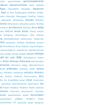
aproximadamente
char
aproximada
Apsan
Apsansunhwan
apta
aptitud
Aqua
Aquarium
Aquafield
Aquapia
Aquí
í
ar
Ara
Arabesque
Arabian
Arabic
Aram
Aranaby
Aranggak
Arañas
Arario
árboles
arboleda
arboledas
Árboles
boreto
Arboretum
arbustos
arces
Archipi
area
architecture
Arco
rchitect
Archivo
areas
áreas
rea
AREA6
Áreas
arena
as
Aretjang
Areumdaun
Aria
Ariana
ng
arirangfestival
aristocracy
aristocrat
RKO
armadas
Armiae
Armisticio
armon
ma
Aromáticos
Aroy
Arpina
arqueológico
arqueológicos
arquitecto
arquitectónica
Arroyo
arroyo
rray
arriba
arroja
arrojan
art
Arte
Art
arte
Arteaspoon
Artee
Artes
Artesan
Artesanal
es
artesanales
tesanías
artesano
artgy
articulaciones
artificiales
artista
ficial
artisans
artist
artístico
Artístico
tica
Artística
artísticas
Arts
ists
Artium
Artland
Artnouveau
Asan
rks
As
Asamblea
asan
Asanman
Asi
n
asemeja
asentamiento
asentaron
ad
Asian
Asiática
Asiático
Aside
asienta
imismo
Asociaci
Asociación
Asosan
ectos
Association
assessment
asset
assortment
astillero
Astillero
Astro
stronómico
AT
atacada
atajo
ataques