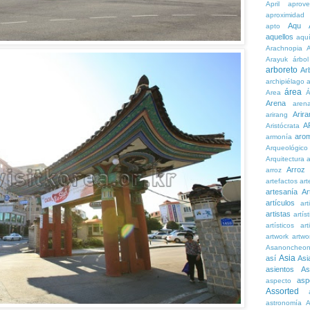
April
aprove
aproximidad
Aqu
apto
aquellos
aqu
Arachnopia
Arayuk
árbol
arboreto
Ar
archipiélago
a
área
Area
Á
Arena
aren
Arira
arirang
A
Aristócrata
aro
armonía
Arqueológico
Arquitectura
a
Arroz
arroz
artefactos
art
artesanía
Ar
artículos
arti
artistas
artís
artísticos
art
artwork
artwo
Asanoncheo
Asia
así
Asi
asientos
As
asp
aspecto
Assorted
astronomía
A