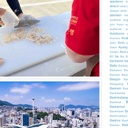
atardecer
A
atracci
atrac
atrapar
atrás
attention
At
auditorio
au
aún
Aune
a
authentic
a
Autobuses
Avai
Autovía
Aves
aves
a
Ayang
Awon
Azul
Azales
ba
B3
Ba
B
backbone
ba
Bada
Badaba
Badareul
Ba
Baedari
Bae
Baegun
Ba
Baegyang
Baekam
Bae
Baekdamsa
Baekdudaeg
B
Baekhak
Baekjemun
B
Baekmaek
Baeknokdam
Baeksa
Bae
Bae
Baeksu