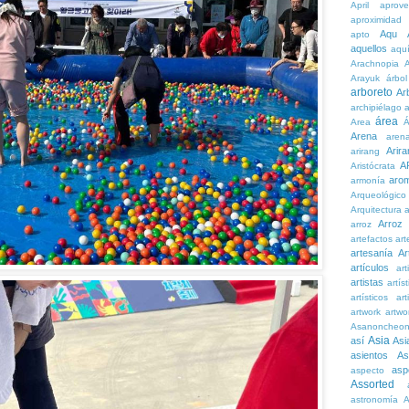
April
aprove
aproximidad
Aqu
apto
aquellos
aqu
Arachnopia
Arayuk
árbol
arboreto
Ar
archipiélago
a
área
Area
Á
Arena
aren
Arira
arirang
A
Aristócrata
aro
armonía
Arqueológico
Arquitectura
a
Arroz
arroz
artefactos
art
artesanía
Ar
artículos
arti
artistas
artís
artísticos
art
artwork
artwo
Asanoncheo
Asia
así
Asi
asientos
As
asp
aspecto
Assorted
astronomía
A