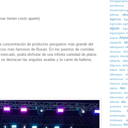
Aenggangma
aeródromo
Aeryeonjeon
aflu
affords
mas tienen costo aparte).
Agencia
Ag
Agrícolas
agr
aguas
Agu
Agyangseo
A
Airpor
airport
al
alargada
a concentración de productos pesqueros más grande del
albergaron
a
ísticos más famosos de Busan. En los puestos de comidas
alcanzar
Alc
mercado, podrá disfrutar de una infinita variedad de platos
alegría
Alem
s se destacan las anguilas asadas y la carne de ballena,
alfabeto
alfa
Algunos
alim
Alisos
Alive
alleyways
al
almacenar
A
Almond
aloj
Alps
alpine
alredores
Al
Alternative
al
alto
altitude
amantes
Am
Amatista
ambientales
a
Amdwaeji
Am
American