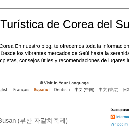
Turística de Corea del Su
 Corea En nuestro blog, te ofrecemos toda la información
 Desde los vibrantes mercados de Seúl hasta la serenida
pletas, consejos útiles y recomendaciones de lugares im
🌐 Visit in Your Language
glish
Français
Español
Deutsch
中文 (中国)
中文 (香港)
日
Datos perso
Informa
 de Busan (부산 자갈치축제)
Ver todo mi 