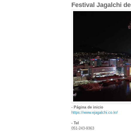
Festival Jagalch
- Página de inicio
https://www.ejagalchi.co.kr/
- Tel
051-243-9363