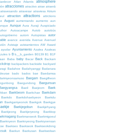
atmosphere
tardecer
Atlan
Atlantis
atracciones
ción
atractivo
atrae
atraerá
atravesando
atravesar
atraviesa
Atrium
attractions
attraction
teul
attrctions
August
ge
aumentando
aumento
aun
Aunque
unque
Aura
Auraji
Auspiciado
uthor
Autoacampe
Autob
autobús
autor
autogobierno
autom
Autopistas
lable
avance
avenida
Avenue
Avenuel
vión
Avistaje
avistamientos
AW
Award
Ayuntamiento
ayudar
Azalea
Azaleas
B
azules
b
b__b_garden
B0139
B1
B1F
baby
Back
aan
Baba
Bacar
Backam
ckdrop
backpackers
backside
backyard
ragi
Badahoe
Badahyanggi
Badanara
deurae
bado
bados
bae
Baedamsa
Baegam
darimyeonsamuso
Baegilheon
Baegunsan
egunbong
Baegundong
Baegyangsa
Baek
Baeil
Baejeom
Baekbeom
Baekdam
kban
Baekchae
Baekdo
Baekdohaebyeon
Baekdu
an
Baekgamyeonok
Baekgok
Baekgye
aekje
Baekjegobun
Baekjehyang
Baekjeong
Baekjeryeong
Baekkop
aekmagang
Baekmanseok
Baekmigoeul
Baeknyeon
Baeknyeong
Baekryoensan
kse
Baekseo
Baekseok
Baekseokdong
ksuk
Baekun
Baekusan
Baekwolsan