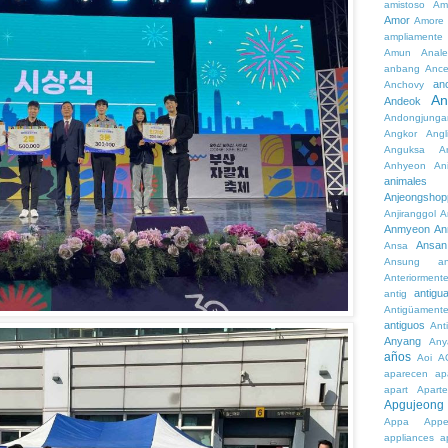
amistoso
Am
Amor
Amore
ampliamente
Amun
Anale
anbang
Ance
an
Anchovy
An
Andeok
Andongjunga
Angkor
Angl
Anguksa
A
Anhyeon
An
animales
Anjeongshop
Anjiranggol
A
Anmyeon
An
Ansan
Ansa
Ansung
a
Anteriorment
antigu
antig
Antigüament
antiguos
Ant
Anyang
Any
años
Aoi
A
aparecen
ap
apart
Aparte
Apgujeong
Appa
App
appliances
a