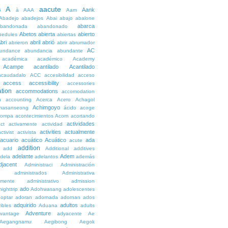
A
aacute
Aank
6
à
AAA
Aam
Abadejo
abadejos
Abai
abajo
abalone
abarca
bandonada
abandonado
Abetos
abierta
abierto
bedules
abiertas
bri
abril
abrió
abrieron
abrir
abrumador
AC
undance
abundancia
abundante
académica
académico
Academy
Acampe
acantilado
Acantilado
acaudadalo
ACC
accesibilidad
acceso
access
accessibility
accessories
tion
accommodations
accomodation
n
accounting
Acerca
Acero
Achagol
Achimgoyo
hasanseong
ácido
acoge
compa
acontecimientos
Acorn
acortando
actividades
ct
activamente
actividad
activities
actualmente
ctivist
activista
acuario
acuático
Acuático
ada
acute
addition
add
Additional
additives
adelante
Adem
dela
adelantos
además
djacent
Administraci
Administración
administrados
Administrativa
amente
administrativo
admission
ado
ighttrip
Adohwasang
adolescentes
optar
adoran
adornada
adornan
ados
adquirido
adultos
ibles
Aduana
adults
Adventure
vantage
adyacente
Ae
Aegangnamu
Aegibong
Aegok