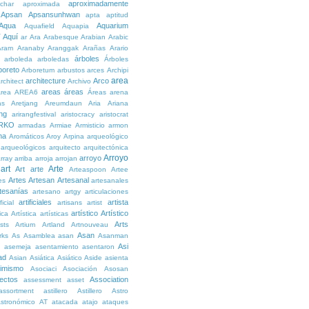
aproximadamente
char
aproximada
Apsan
Apsansunhwan
apta
aptitud
Aqua
Aquarium
Aquafield
Aquapia
Aquí
í
ar
Ara
Arabesque
Arabian
Arabic
Aram
Aranaby
Aranggak
Arañas
Arario
árboles
arboleda
arboledas
Árboles
boreto
Arboretum
arbustos
arces
Archipi
area
architecture
Arco
rchitect
Archivo
areas
áreas
rea
AREA6
Áreas
arena
as
Aretjang
Areumdaun
Aria
Ariana
ng
arirangfestival
aristocracy
aristocrat
RKO
armadas
Armiae
Armisticio
armon
ma
Aromáticos
Aroy
Arpina
arqueológico
arqueológicos
arquitecto
arquitectónica
Arroyo
arroyo
rray
arriba
arroja
arrojan
art
Arte
Art
arte
Arteaspoon
Artee
Artes
Artesan
Artesanal
es
artesanales
tesanías
artesano
artgy
articulaciones
artificiales
artista
ficial
artisans
artist
artístico
Artístico
tica
Artística
artísticas
Arts
ists
Artium
Artland
Artnouveau
Asan
rks
As
Asamblea
asan
Asanman
Asi
n
asemeja
asentamiento
asentaron
ad
Asian
Asiática
Asiático
Aside
asienta
imismo
Asociaci
Asociación
Asosan
ectos
Association
assessment
asset
assortment
astillero
Astillero
Astro
stronómico
AT
atacada
atajo
ataques