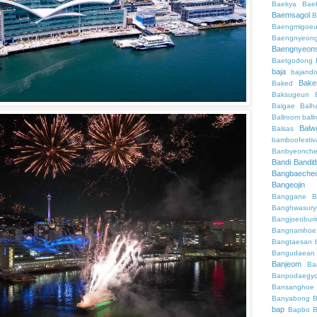
Baekya
Bae
Baemsagol
B
Baengmigoeu
Baengnyeon
Baengnyeon
Baetgodong
baja
bajand
Bake
Baked
Baksugeun
Balgae
Balh
Ballroom
ball
Balw
Balsas
bamboofestiv
Banbyeonch
Bandi
Bandit
Bangbaeche
Bangeojin
Banggane
B
Banghwasury
Bangjoeobur
Bangnamhoe
Bangtaesan
Bangudaean
Banjeom
Ba
Banpodaegy
Bansanghoe
Banyabong
B
bap
Bapbo
B