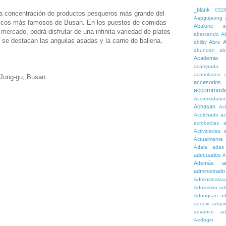
_blank
032
a concentración de productos pesqueros más grande del
Aapgujeong
ísticos más famosos de Busan. En los puestos de comidas
Abalone
a
mercado, podrá disfrutar de una infinita variedad de platos
abarcando
A
s se destacan las anguilas asadas y la carne de ballena,
Abre
A
ability
abundan
ab
Academia
acampada
acantilados
 Jung-gu, Busan.
accesorios
accommoda
Accomodatio
Achasan
Ac
Acolchado
a
acrobacias
a
Actividades
a
Actualmente
Adala
adas
adecuados
A
Además
a
administrado
Administrativ
Admission
adn
Adongsan
ad
adquiri
adquir
advance
ad
Aedogin