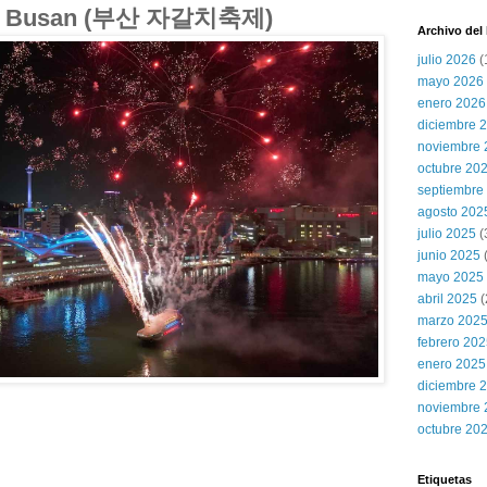
i de Busan (부산 자갈치축제)
Archivo del
julio 2026
(
mayo 2026
enero 2026
diciembre 
noviembre 
octubre 20
septiembre
agosto 202
julio 2025
(
junio 2025
mayo 2025
abril 2025
(
marzo 202
febrero 20
enero 2025
diciembre 
noviembre 
octubre 20
Etiquetas