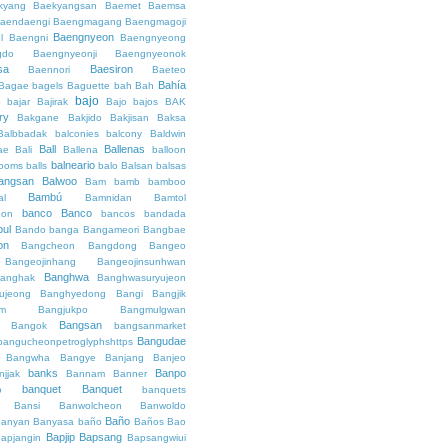
kyang
Baekyangsan
Baemet
Baemsa
aendaengi
Baengmagang
Baengmagoji
Baengnyeon
l
Baengni
Baengnyeong
gdo
Baengnyeonji
Baengnyeonok
sa
Baesiron
Baennori
Baeteo
Bahía
Bagae
bagels
Baguette
bah
Bah
bajo
o
bajar
Bajirak
Bajo
bajos
BAK
ry
Bakgane
Bakjido
Bakjisan
Baksa
Balbbadak
balconies
balcony
Baldwin
Ball
Ballenas
ae
Bali
Ballena
balloon
balneario
rooms
balls
balo
Balsan
balsas
angsan
Balwoo
Bam
bamb
bamboo
Bambú
al
Bamnidan
Bamtol
banco
Banco
eon
bancos
bandada
bul
Bando
banga
Bangameori
Bangbae
on
Bangcheon
Bangdong
Bangeo
Bangeojinhang
Bangeojinsunhwan
Banghwa
anghak
Banghwasuryujeon
ujeong
Banghyedong
Bangi
Bangjik
im
Bangjukpo
Bangmulgwan
Bangsan
Bangok
bangsanmarket
Bangudae
bangucheonpetroglyphshttps
Bangwha
Bangye
Banjang
Banjeo
banks
Banpo
njjak
Bannam
Banner
banquet
Banquet
o
banquets
Bansi
Banwolcheon
Banwoldo
Baño
anyan
Banyasa
baño
Baños
Bao
Bapjip
Bapsang
apjangin
Bapsangwiui