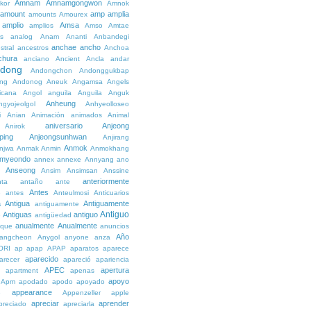
Amnam
Amnamgongwon
kor
Amnok
amount
amp
amplia
amounts
Amourex
amplio
Amsa
amplios
Amso
Amtae
s
analog
Anam
Ananti
Anbandegi
anchae
ancho
stral
ancestros
Anchoa
chura
anciano
Ancient
Ancla
andar
dong
Andongchon
Andonggukbap
ng
Andonog
Aneuk
Angamsa
Angels
icana
Angol
anguila
Anguila
Anguk
Anheung
ngyojeolgol
Anhyeolloseo
i
Anian
Animación
animados
Animal
aniversario
Anjeong
Anirok
ping
Anjeongsunhwan
Anjirang
Anmok
njwa
Anmak
Anmin
Anmokhang
myeondo
annex
annexe
Annyang
ano
Anseong
Ansim
Ansimsan
Anssine
anteriormente
nta
antaño
ante
Antes
e
antes
Anteulmosi
Anticuarios
a
Antigua
Antiguamente
antiguamente
Antiguo
Antiguas
antiguo
e
antigüedad
anualmente
Anualmente
ique
anuncios
Año
angcheon
Anygol
anyone
anza
ORI
ap
apap
APAP
aparatos
aparece
aparecido
arecer
apareció
apariencia
APEC
apertura
apartment
apenas
apoyo
Apm
apodado
apodo
apoyado
appearance
e
Appenzeller
apple
apreciar
aprender
preciado
apreciarla