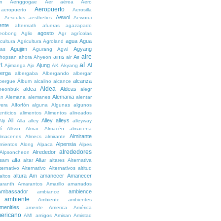
n
Aenggogae
Aer
aérea
Aero
Aeropuerto
aeropuerto
Aerosilla
Aewol
g
Aesculus
aesthetics
Aeworui
ente
aftermath
afueras
agazapado
agosto
eobong
Aglio
Agr
agrícolas
agua
Agua
icultura
Agricultura
Agroland
Agujjim
Agyang
as
Agurang
Agwi
aire
aims
Air
hopsan
ahora
Ahyeon
air
al
t
Ajung
Al
Ajimaega
Ajo
AK
Akyang
berga
albergaba
Albergando
albergar
alcanza
lbergue
Álbum
alcalino
alcance
Aldea
aldea
Aldeas
heonbuk
alegr
Alemania
án
Alemana
alemanes
alentar
rera
Alforfón
alguna
Algunas
algunos
enticios
alimentos
Alimentos
alineados
All
Alley
alleys
Alji
Alla
alley
alleyway
lí
Allsso
Almac
Almacén
almacena
Almirante
lmacenes
Almecs
almirante
Alpensia
amientos
Along
Alpaca
Alpes
alrededores
Alrededor
Alpsoncheon
alta
Altar
ssam
altar
altares
Alternativa
ternativo
Alternativo
Alternativos
altitud
altura
Am
amanecer
Amanecer
altos
aranth
Amarantos
Amarillo
amarrados
Ambassador
ambience
ambiance
ambiente
Ambiente
ambientes
menities
amente
America
América
ericano
AMI
amigos
Amisan
Amistad