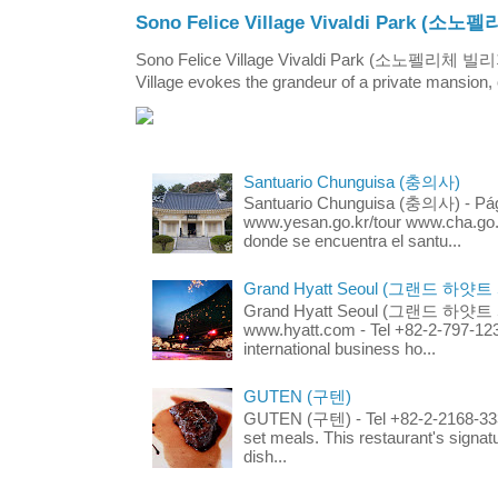
Sono Felice Village Vivaldi Park
Sono Felice Village Vivaldi Park (소노펠리체 
Village evokes the grandeur of a private mansion, o
Santuario Chunguisa (충의사)
Santuario Chunguisa (충의사) - Pági
www.yesan.go.kr/tour www.cha.go.k
donde se encuentra el santu...
Grand Hyatt Seoul (그랜드 하얏트
Grand Hyatt Seoul (그랜드 하얏트 서울
www.hyatt.com - Tel +82-2-797-123
international business ho...
GUTEN (구텐)
GUTEN (구텐) - Tel +82-2-2168-3336
set meals. This restaurant's signa
dish...