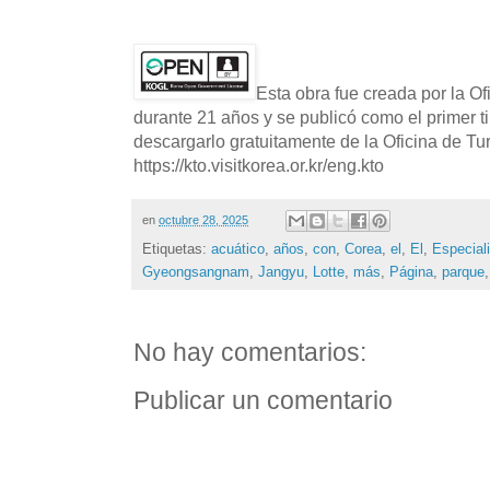
Esta obra fue creada por la O
durante 21 años y se publicó como el primer t
descargarlo gratuitamente de la Oficina de T
https://kto.visitkorea.or.kr/eng.kto
en
octubre 28, 2025
Etiquetas:
acuático
,
años
,
con
,
Corea
,
el
,
El
,
Especial
Gyeongsangnam
,
Jangyu
,
Lotte
,
más
,
Página
,
parque
No hay comentarios:
Publicar un comentario