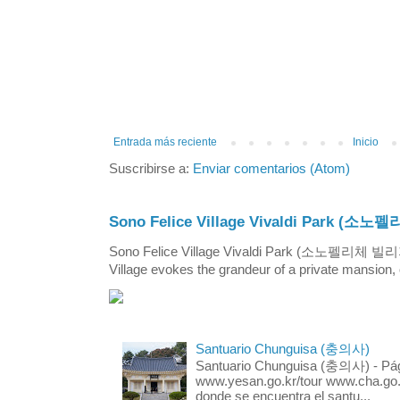
Entrada más reciente
Inicio
Suscribirse a:
Enviar comentarios (Atom)
Sono Felice Village Vivaldi Park
Sono Felice Village Vivaldi Park (소노펠리체 
Village evokes the grandeur of a private mansion, o
Santuario Chunguisa (충의사)
Santuario Chunguisa (충의사) - Pági
www.yesan.go.kr/tour www.cha.go.k
donde se encuentra el santu...