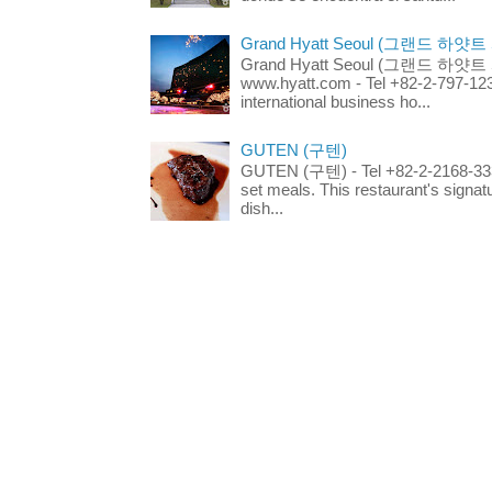
Grand Hyatt Seoul (그랜드 하얏트
Grand Hyatt Seoul (그랜드 하얏트 서울
www.hyatt.com - Tel +82-2-797-123
international business ho...
GUTEN (구텐)
GUTEN (구텐) - Tel +82-2-2168-3336
set meals. This restaurant's signa
dish...