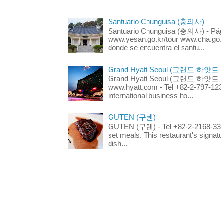
Santuario Chunguisa (충의사)
Santuario Chunguisa (충의사) - Pági
www.yesan.go.kr/tour www.cha.go.k
donde se encuentra el santu...
Grand Hyatt Seoul (그랜드 하얏트
Grand Hyatt Seoul (그랜드 하얏트 서울
www.hyatt.com - Tel +82-2-797-123
international business ho...
GUTEN (구텐)
GUTEN (구텐) - Tel +82-2-2168-3336
set meals. This restaurant's signa
dish...