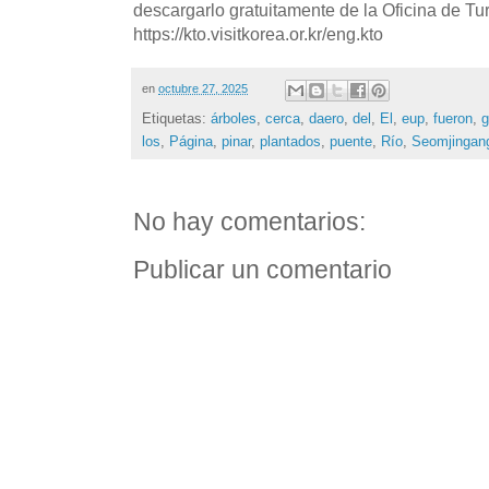
descargarlo gratuitamente de la Oficina de T
https://kto.visitkorea.or.kr/eng.kto
en
octubre 27, 2025
Etiquetas:
árboles
,
cerca
,
daero
,
del
,
El
,
eup
,
fueron
,
g
los
,
Página
,
pinar
,
plantados
,
puente
,
Río
,
Seomjingan
No hay comentarios:
Publicar un comentario