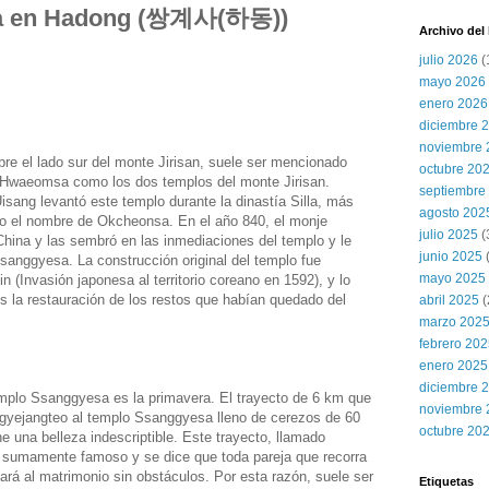
a en Hadong (쌍계사(하동))
Archivo del
julio 2026
(
mayo 2026
enero 2026
diciembre 
noviembre 
e el lado sur del monte Jirisan, suele ser mencionado
octubre 20
o Hwaeomsa como los dos templos del monte Jirisan.
septiembre
sang levantó este templo durante la dinastía Silla, más
agosto 202
io el nombre de Okcheonsa. En el año 840, el monje
julio 2025
(
China y las sembró en las inmediaciones del templo y le
junio 2025
anggyesa. La construcción original del templo fue
mayo 2025
n (Invasión japonesa al territorio coreano en 1592), y lo
 la restauración de los restos que habían quedado del
abril 2025
(
marzo 202
febrero 20
enero 2025
diciembre 
templo Ssanggyesa es la primavera. El trayecto de 6 km que
noviembre 
gyejangteo al templo Ssanggyesa lleno de cerezos de 60
octubre 20
ne una belleza indescriptible. Este trayecto, llamado
s sumamente famoso y se dice que toda pareja que recorra
egará al matrimonio sin obstáculos. Por esta razón, suele ser
Etiquetas