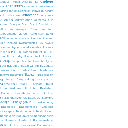
atmosphere
tardecer
Atlan
Atlantis
atracciones
ción
atractivo
atrae
atraerá
atravesando
atravesar
atraviesa
Atrium
attractions
attraction
teul
attrctions
August
ge
aumentando
aumento
aun
Aunque
unque
Aura
Auraji
Auspiciado
uthor
Autoacampe
Autob
autobús
autor
autogobierno
autom
Autopistas
lable
avance
avenida
Avenue
Avenuel
vión
Avistaje
avistamientos
AW
Award
Ayuntamiento
ayudar
Azalea
Azaleas
B
azules
b
b__b_garden
B0139
B1
B1F
baby
Back
aan
Baba
Bacar
Backam
ckdrop
backpackers
backside
backyard
ragi
Badahoe
Badahyanggi
Badanara
deurae
bado
bados
bae
Baedamsa
Baegam
darimyeonsamuso
Baegilheon
Baegunsan
egunbong
Baegundong
Baegyangsa
Baek
Baeil
Baejeom
Baekbeom
Baekdam
kban
Baekchae
Baekdo
Baekdohaebyeon
Baekdu
an
Baekgamyeonok
Baekgok
Baekgye
aekje
Baekjegobun
Baekjehyang
Baekjeong
Baekjeryeong
Baekkop
aekmagang
Baekmanseok
Baekmigoeul
Baeknyeon
Baeknyeong
Baekryoensan
kse
Baekseo
Baekseok
Baekseokdong
ksuk
Baekun
Baekusan
Baekwolsan