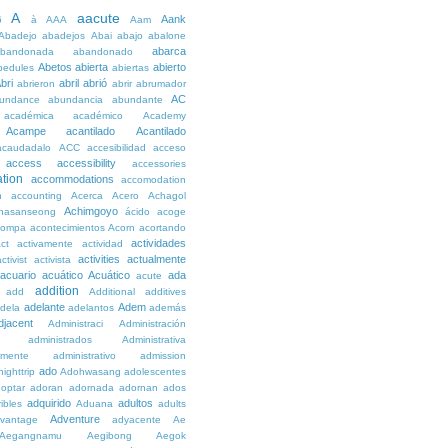
A
aacute
Aank
6
à
AAA
Aam
Abadejo
abadejos
Abai
abajo
abalone
abarca
bandonada
abandonado
Abetos
abierta
abierto
bedules
abiertas
bri
abril
abrió
abrieron
abrir
abrumador
AC
undance
abundancia
abundante
académica
académico
Academy
Acampe
acantilado
Acantilado
acaudadalo
ACC
accesibilidad
acceso
access
accessibility
accessories
tion
accommodations
accomodation
n
accounting
Acerca
Acero
Achagol
Achimgoyo
hasanseong
ácido
acoge
compa
acontecimientos
Acorn
acortando
actividades
ct
activamente
actividad
activities
actualmente
ctivist
activista
acuario
acuático
Acuático
ada
acute
addition
add
Additional
additives
adelante
Adem
dela
adelantos
además
djacent
Administraci
Administración
administrados
Administrativa
amente
administrativo
admission
ado
ighttrip
Adohwasang
adolescentes
optar
adoran
adornada
adornan
ados
adquirido
adultos
ibles
Aduana
adults
Adventure
vantage
adyacente
Ae
Aegangnamu
Aegibong
Aegok