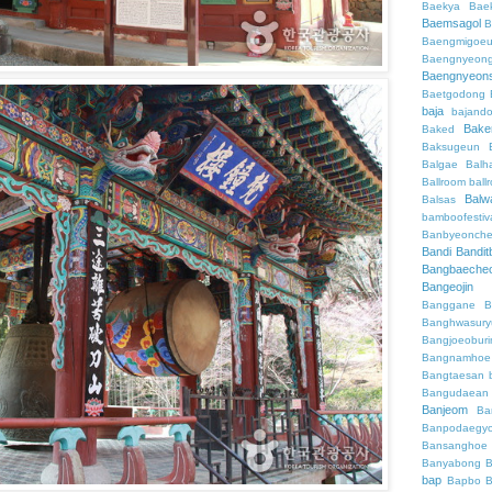
Baekya
Bae
Baemsagol
B
Baengmigoeu
Baengnyeon
Baengnyeon
Baetgodong
baja
bajand
Bake
Baked
Baksugeun
Balgae
Balh
Ballroom
ball
Balw
Balsas
bamboofestiv
Banbyeonch
Bandi
Bandit
Bangbaeche
Bangeojin
Banggane
B
Banghwasury
Bangjoeobur
Bangnamhoe
Bangtaesan
Bangudaean
Banjeom
Ba
Banpodaegy
Bansanghoe
Banyabong
B
bap
Bapbo
B