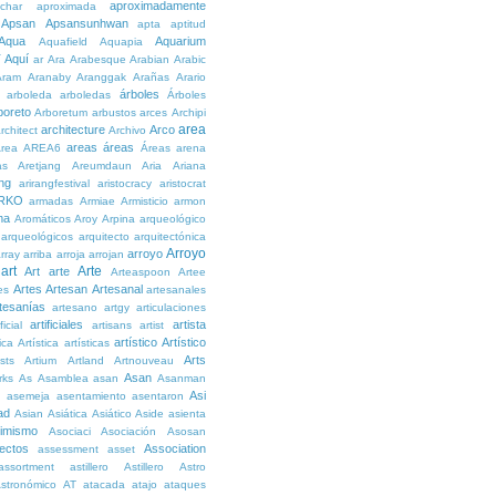
aproximadamente
char
aproximada
Apsan
Apsansunhwan
apta
aptitud
Aqua
Aquarium
Aquafield
Aquapia
Aquí
í
ar
Ara
Arabesque
Arabian
Arabic
Aram
Aranaby
Aranggak
Arañas
Arario
árboles
arboleda
arboledas
Árboles
boreto
Arboretum
arbustos
arces
Archipi
area
architecture
Arco
rchitect
Archivo
areas
áreas
rea
AREA6
Áreas
arena
as
Aretjang
Areumdaun
Aria
Ariana
ng
arirangfestival
aristocracy
aristocrat
RKO
armadas
Armiae
Armisticio
armon
ma
Aromáticos
Aroy
Arpina
arqueológico
arqueológicos
arquitecto
arquitectónica
Arroyo
arroyo
rray
arriba
arroja
arrojan
art
Arte
Art
arte
Arteaspoon
Artee
Artes
Artesan
Artesanal
es
artesanales
tesanías
artesano
artgy
articulaciones
artificiales
artista
ficial
artisans
artist
artístico
Artístico
tica
Artística
artísticas
Arts
ists
Artium
Artland
Artnouveau
Asan
rks
As
Asamblea
asan
Asanman
Asi
n
asemeja
asentamiento
asentaron
ad
Asian
Asiática
Asiático
Aside
asienta
imismo
Asociaci
Asociación
Asosan
ectos
Association
assessment
asset
assortment
astillero
Astillero
Astro
stronómico
AT
atacada
atajo
ataques