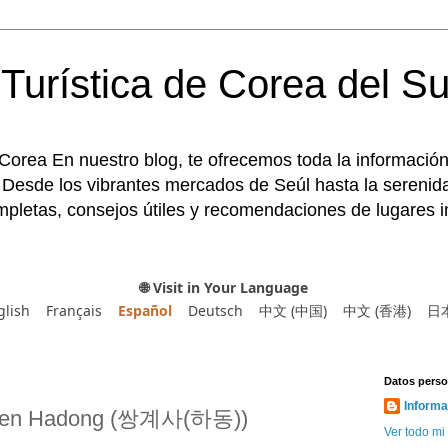
Turística de Corea del Su
 Corea En nuestro blog, te ofrecemos toda la información
 Desde los vibrantes mercados de Seúl hasta la serenida
pletas, consejos útiles y recomendaciones de lugares im
🌐 Visit in Your Language
glish
Français
Español
Deutsch
中文 (中国)
中文 (香港)
日
Datos perso
Informa
a en Hadong (쌍계사(하동))
Ver todo mi 