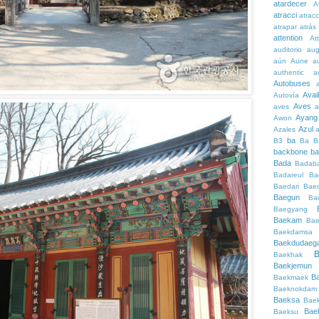
atardecer
A
atracci
atrac
atrapar
atrás
attention
At
auditorio
au
aún
Aune
a
authentic
a
Autobuses
Avai
Autovía
Aves
aves
a
Ayang
Awon
Azul
Azales
ba
B3
Ba
B
backbone
ba
Bada
Badaba
Badareul
Ba
Baedari
Bae
Baegun
Ba
Baegyang
Baekam
Bae
Baekdamsa
Baekdudaeg
B
Baekhak
Baekjemun
B
Baekmaek
Baeknokdam
Baeksa
Bae
Bae
Baeksu