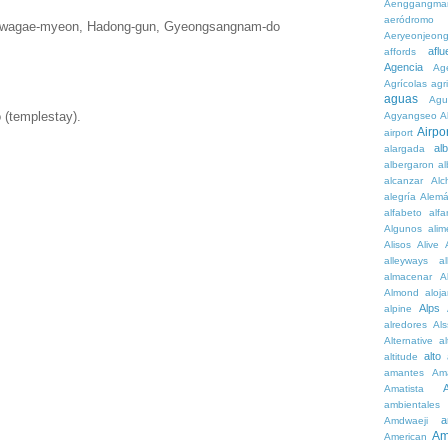
Aenggangma
aeródromo
 Hwagae-myeon, Hadong-gun, Gyeongsangnam-do
Aeryeonjeon
aflu
affords
Agencia
Ag
Agrícolas
agr
aguas
Agu
 (templestay).
Agyangseo
A
Airpor
airport
al
alargada
albergaron
a
alcanzar
Alc
alegría
Alem
alfabeto
alfa
Algunos
alim
Alisos
Alive
alleyways
al
almacenar
A
Almond
aloj
Alps
alpine
alredores
Al
Alternative
al
alto
altitude
amantes
Am
Amatista
ambientales
a
Amdwaeji
Am
American