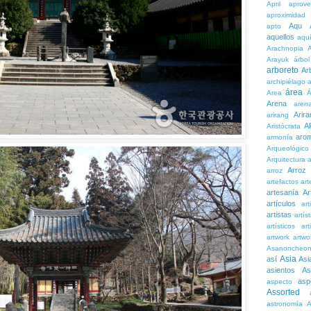
April
aprove
aproximidad
Aqu
apto
aquellos
aqu
Arachnopia
Arayuk
árbol
arboreto
Ar
archipiélago
a
área
Area
Á
Arena
aren
Arira
arirang
A
Aristócrata
aro
armonía
Arqueológico
Arquitectura
a
Arroz
arroz
artefactos
art
artesanía
Ar
artículos
arti
artistas
artís
artísticos
art
artwork
artwo
Asanoncheo
Asia
así
Asi
asientos
As
asp
aspecto
Assorted
astronomía
A