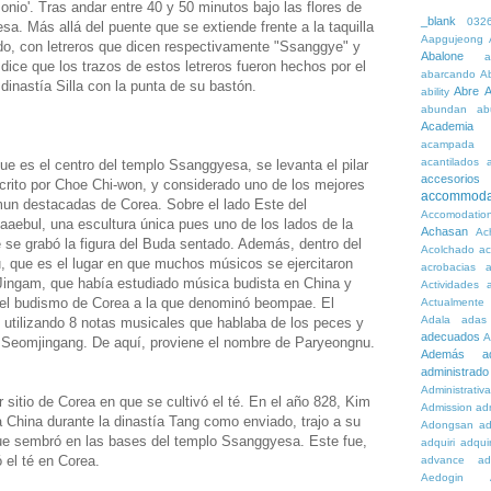
nio'. Tras andar entre 40 y 50 minutos bajo las flores de
_blank
032
a. Más allá del puente que se extiende frente a la taquilla
Aapgujeong
do, con letreros que dicen respectivamente "Ssanggye" y
Abalone
a
dice que los trazos de estos letreros fueron hechos por el
abarcando
A
inastía Silla con la punta de su bastón.
Abre
A
ability
abundan
ab
Academia
acampada
acantilados
ue es el centro del templo Ssanggyesa, se levanta el pilar
accesorios
rito por Choe Chi-won, y considerado uno de los mejores
accommoda
un destacadas de Corea. Sobre el lado Este del
Accomodatio
aaebul, una escultura única pues uno de los lados de la
Achasan
Ac
 se grabó la figura del Buda sentado. Además, dentro del
Acolchado
a
, que es el lugar en que muchos músicos se ejercitaron
acrobacias
a
Jingam, que había estudiado música budista en China y
Actividades
a
el budismo de Corea a la que denominó beompae. El
Actualmente
Adala
adas
 utilizando 8 notas musicales que hablaba de los peces y
adecuados
A
o Seomjingang. De aquí, proviene el nombre de Paryeongnu.
Además
a
administrado
Administrativ
sitio de Corea en que se cultivó el té. En el año 828, Kim
Admission
adn
 China durante la dinastía Tang como enviado, trajo a su
Adongsan
ad
 que sembró en las bases del templo Ssanggyesa. Este fue,
adquiri
adquir
 el té en Corea.
advance
ad
Aedogin