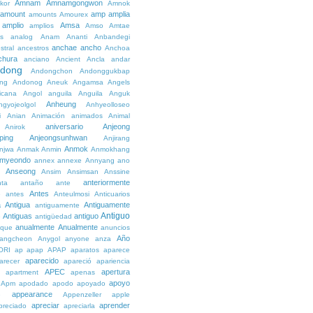
Amnam
Amnamgongwon
kor
Amnok
amount
amp
amplia
amounts
Amourex
amplio
Amsa
amplios
Amso
Amtae
s
analog
Anam
Ananti
Anbandegi
anchae
ancho
stral
ancestros
Anchoa
chura
anciano
Ancient
Ancla
andar
dong
Andongchon
Andonggukbap
ng
Andonog
Aneuk
Angamsa
Angels
icana
Angol
anguila
Anguila
Anguk
Anheung
ngyojeolgol
Anhyeolloseo
i
Anian
Animación
animados
Animal
aniversario
Anjeong
Anirok
ping
Anjeongsunhwan
Anjirang
Anmok
njwa
Anmak
Anmin
Anmokhang
myeondo
annex
annexe
Annyang
ano
Anseong
Ansim
Ansimsan
Anssine
anteriormente
nta
antaño
ante
Antes
e
antes
Anteulmosi
Anticuarios
a
Antigua
Antiguamente
antiguamente
Antiguo
Antiguas
antiguo
e
antigüedad
anualmente
Anualmente
ique
anuncios
Año
angcheon
Anygol
anyone
anza
ORI
ap
apap
APAP
aparatos
aparece
aparecido
arecer
apareció
apariencia
APEC
apertura
apartment
apenas
apoyo
Apm
apodado
apodo
apoyado
appearance
e
Appenzeller
apple
apreciar
aprender
preciado
apreciarla