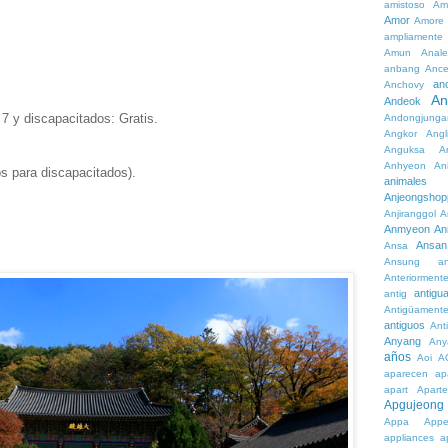
amistoso
Am
Amor
Amore
ampliamente
Amun
Anale
anbang
Ance
an
Anchovy
An
Andeok
7 y discapacitados: Gratis.
Andongjunga
Angkor
Angl
Anguksa
A
Anhyeon
An
s para discapacitados).
animales
Anjeongshop
Anjiranggol
A
Anmyeon
An
Ansan
Ansa
Ansung
a
Anteriorment
antigu
antig
Antigüament
antiguos
Ant
Anyang
Any
años
Aoi
A
aparecen
ap
apart
Aparte
Apgujeong
Appa
App
appliances
a