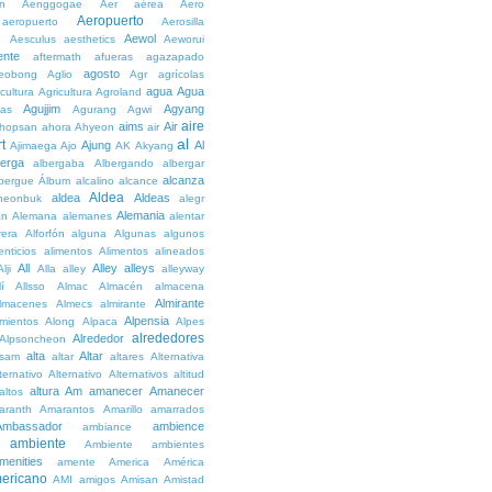
n
Aenggogae
Aer
aérea
Aero
Aeropuerto
aeropuerto
Aerosilla
Aewol
g
Aesculus
aesthetics
Aeworui
ente
aftermath
afueras
agazapado
agosto
eobong
Aglio
Agr
agrícolas
agua
Agua
icultura
Agricultura
Agroland
Agujjim
Agyang
as
Agurang
Agwi
aire
aims
Air
hopsan
ahora
Ahyeon
air
al
t
Ajung
Al
Ajimaega
Ajo
AK
Akyang
berga
albergaba
Albergando
albergar
alcanza
lbergue
Álbum
alcalino
alcance
Aldea
aldea
Aldeas
heonbuk
alegr
Alemania
án
Alemana
alemanes
alentar
rera
Alforfón
alguna
Algunas
algunos
enticios
alimentos
Alimentos
alineados
All
Alley
alleys
Alji
Alla
alley
alleyway
lí
Allsso
Almac
Almacén
almacena
Almirante
lmacenes
Almecs
almirante
Alpensia
amientos
Along
Alpaca
Alpes
alrededores
Alrededor
Alpsoncheon
alta
Altar
ssam
altar
altares
Alternativa
ternativo
Alternativo
Alternativos
altitud
altura
Am
amanecer
Amanecer
altos
aranth
Amarantos
Amarillo
amarrados
Ambassador
ambience
ambiance
ambiente
Ambiente
ambientes
menities
amente
America
América
ericano
AMI
amigos
Amisan
Amistad