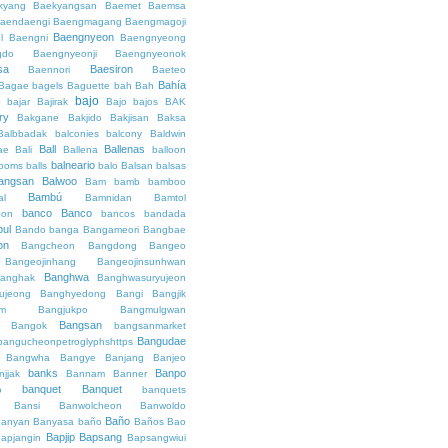
kyang
Baekyangsan
Baemet
Baemsa
aendaengi
Baengmagang
Baengmagoji
Baengnyeon
l
Baengni
Baengnyeong
gdo
Baengnyeonji
Baengnyeonok
sa
Baesiron
Baennori
Baeteo
Bahía
Bagae
bagels
Baguette
bah
Bah
bajo
o
bajar
Bajirak
Bajo
bajos
BAK
ry
Bakgane
Bakjido
Bakjisan
Baksa
Balbbadak
balconies
balcony
Baldwin
Ball
Ballenas
ae
Bali
Ballena
balloon
balneario
rooms
balls
balo
Balsan
balsas
angsan
Balwoo
Bam
bamb
bamboo
Bambú
al
Bamnidan
Bamtol
banco
Banco
eon
bancos
bandada
bul
Bando
banga
Bangameori
Bangbae
on
Bangcheon
Bangdong
Bangeo
Bangeojinhang
Bangeojinsunhwan
Banghwa
anghak
Banghwasuryujeon
ujeong
Banghyedong
Bangi
Bangjik
im
Bangjukpo
Bangmulgwan
Bangsan
Bangok
bangsanmarket
Bangudae
bangucheonpetroglyphshttps
Bangwha
Bangye
Banjang
Banjeo
banks
Banpo
njjak
Bannam
Banner
banquet
Banquet
o
banquets
Bansi
Banwolcheon
Banwoldo
Baño
anyan
Banyasa
baño
Baños
Bao
Bapjip
Bapsang
apjangin
Bapsangwiui