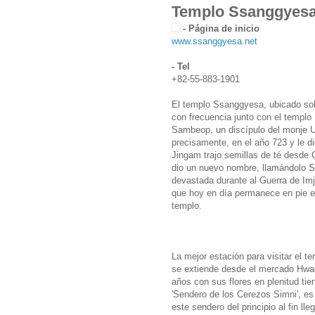
Templo Ssanggyes
- Página de inicio
www.ssanggyesa.net
- Tel
+82-55-883-1901
El templo Ssanggyesa, ubicado sobr
con frecuencia junto con el templ
Sambeop, un discípulo del monje Ui
precisamente, en el año 723 y le d
Jingam trajo semillas de té desde 
dio un nuevo nombre, llamándolo Ss
devastada durante al Guerra de Imji
que hoy en día permanece en pie es
templo.
La mejor estación para visitar el 
se extiende desde el mercado Hwa
años con sus flores en plenitud tie
'Sendero de los Cerezos Simni', e
este sendero del principio al fin ll