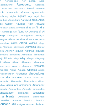
n
Aenggogae
Aer
aérea
Aero
Aeropuerto
aeropuerto
Aerosilla
Aewol
g
Aesculus
aesthetics
Aeworui
ente
aftermath
afueras
agazapado
agosto
eobong
Aglio
Agr
agrícolas
agua
Agua
icultura
Agricultura
Agroland
Agujjim
Agyang
as
Agurang
Agwi
aire
aims
Air
hopsan
ahora
Ahyeon
air
al
t
Ajung
Al
Ajimaega
Ajo
AK
Akyang
berga
albergaba
Albergando
albergar
alcanza
lbergue
Álbum
alcalino
alcance
Aldea
aldea
Aldeas
heonbuk
alegr
Alemania
án
Alemana
alemanes
alentar
rera
Alforfón
alguna
Algunas
algunos
enticios
alimentos
Alimentos
alineados
All
Alley
alleys
Alji
Alla
alley
alleyway
lí
Allsso
Almac
Almacén
almacena
Almirante
lmacenes
Almecs
almirante
Alpensia
amientos
Along
Alpaca
Alpes
alrededores
Alrededor
Alpsoncheon
alta
Altar
ssam
altar
altares
Alternativa
ternativo
Alternativo
Alternativos
altitud
altura
Am
amanecer
Amanecer
altos
aranth
Amarantos
Amarillo
amarrados
Ambassador
ambience
ambiance
ambiente
Ambiente
ambientes
menities
amente
America
América
ericano
AMI
amigos
Amisan
Amistad