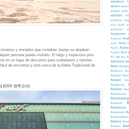
atardecer
A
atracci
atrac
atrapar
atrás
attention
At
auditorio
au
aún
Aune
a
authentic
a
Autobuses
Avai
Autovía
Aves
aves
a
Ayang
Awon
ncionarios y enviados que visitaban Jeonju se alojaban
Azul
Azales
lquier persona pueda visitarlo. El largo y espacioso piso
ba
B3
Ba
B
erte en un lugar de descanso para ciudadanos y turistas.
backbone
ba
fácil de encontrar y está cerca de la Aldea Tradicional de
Bada
Badaba
Badareul
Ba
Baedari
Bae
Baegun
Ba
Baegyang
nju) (CGV 전주고사)
Baekam
Bae
Baekdamsa
Baekdudaeg
B
Baekhak
Baekjemun
B
Baekmaek
Baeknokdam
Baeksa
Bae
Bae
Baeksu