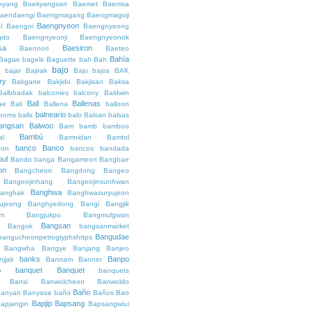
kyang
Baekyangsan
Baemet
Baemsa
aendaengi
Baengmagang
Baengmagoji
Baengnyeon
l
Baengni
Baengnyeong
gdo
Baengnyeonji
Baengnyeonok
sa
Baesiron
Baennori
Baeteo
Bahía
Bagae
bagels
Baguette
bah
Bah
bajo
o
bajar
Bajirak
Bajo
bajos
BAK
ry
Bakgane
Bakjido
Bakjisan
Baksa
Balbbadak
balconies
balcony
Baldwin
Ball
Ballenas
ae
Bali
Ballena
balloon
balneario
rooms
balls
balo
Balsan
balsas
angsan
Balwoo
Bam
bamb
bamboo
Bambú
al
Bamnidan
Bamtol
banco
Banco
eon
bancos
bandada
bul
Bando
banga
Bangameori
Bangbae
on
Bangcheon
Bangdong
Bangeo
Bangeojinhang
Bangeojinsunhwan
Banghwa
anghak
Banghwasuryujeon
ujeong
Banghyedong
Bangi
Bangjik
im
Bangjukpo
Bangmulgwan
Bangsan
Bangok
bangsanmarket
Bangudae
bangucheonpetroglyphshttps
Bangwha
Bangye
Banjang
Banjeo
banks
Banpo
njjak
Bannam
Banner
banquet
Banquet
o
banquets
Bansi
Banwolcheon
Banwoldo
Baño
anyan
Banyasa
baño
Baños
Bao
Bapjip
Bapsang
apjangin
Bapsangwiui