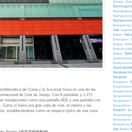
Baekya
Bae
Baemsagol
B
Baengmigoeu
Baengnyeon
Baengnyeon
Baetgodong
baja
bajand
Bake
Baked
Baksugeun
Balgae
Balh
Ballroom
ball
Balw
Balsas
bamboofestiv
Banbyeonch
Bandi
Bandit
Bangbaeche
Bangeojin
Banggane
B
Banghwasury
emblemática de Corea y la Sucursal Gosa es una de las
Bangjoeobur
ternacional de Cine de Jeonju. Con 8 pantallas y 1.271
Bangnamhoe
as instalaciones como una pantalla 4DX y una pantalla con
Bangtaesan
. Como si fuera una gran sala de cine, el interior y las
Bangudaean
Banjeom
Ba
dos, estableciéndose como un espacio típico de una zona
Banpodaegy
Bansanghoe
Banyabong
B
bap
Bapbo
B
Cine de Jeonju (전주국제영화제)