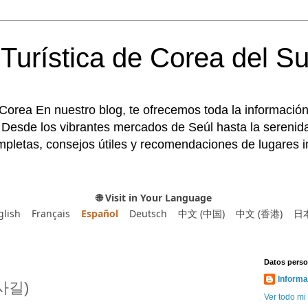
Turística de Corea del Su
 Corea En nuestro blog, te ofrecemos toda la información
 Desde los vibrantes mercados de Seúl hasta la serenida
pletas, consejos útiles y recomendaciones de lugares im
🌐 Visit in Your Language
glish
Français
Español
Deutsch
中文 (中国)
中文 (香港)
日
Datos perso
Informa
객사길)
Ver todo mi 