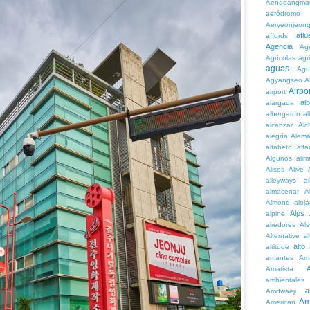
Aenggangma
aeródromo
Aeryeonjeon
aflu
affords
Agencia
Ag
Agrícolas
agr
aguas
Agu
Agyangseo
A
Airpor
airport
al
alargada
albergaron
a
alcanzar
Alc
alegría
Alem
alfabeto
alfa
Algunos
alim
Alisos
Alive
alleyways
al
almacenar
A
Almond
aloj
Alps
alpine
alredores
Al
Alternative
al
alto
altitude
amantes
Am
Amatista
ambientales
a
Amdwaeji
Am
American