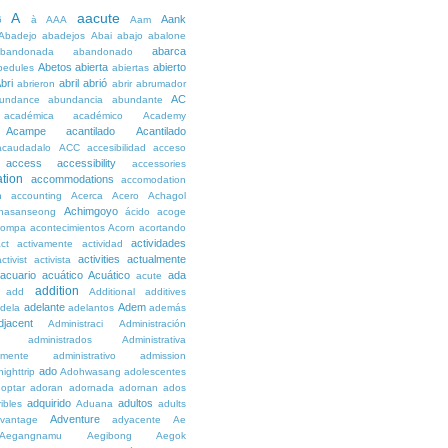
A
aacute
Aank
6
à
AAA
Aam
Abadejo
abadejos
Abai
abajo
abalone
abarca
bandonada
abandonado
Abetos
abierta
abierto
bedules
abiertas
bri
abril
abrió
abrieron
abrir
abrumador
AC
undance
abundancia
abundante
académica
académico
Academy
Acampe
acantilado
Acantilado
acaudadalo
ACC
accesibilidad
acceso
access
accessibility
accessories
tion
accommodations
accomodation
n
accounting
Acerca
Acero
Achagol
Achimgoyo
hasanseong
ácido
acoge
compa
acontecimientos
Acorn
acortando
actividades
ct
activamente
actividad
activities
actualmente
ctivist
activista
acuario
acuático
Acuático
ada
acute
addition
add
Additional
additives
adelante
Adem
dela
adelantos
además
djacent
Administraci
Administración
administrados
Administrativa
amente
administrativo
admission
ado
ighttrip
Adohwasang
adolescentes
optar
adoran
adornada
adornan
ados
adquirido
adultos
ibles
Aduana
adults
Adventure
vantage
adyacente
Ae
Aegangnamu
Aegibong
Aegok