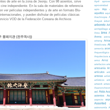
ntes de arte en la zona de Jeonju. Con 98 asientos, sirve
April
aprove
 cine independiente. En la sala de materiales de referencia
aproximidad
Aqu
apto
den ver películas independientes y de arte en formato Blu-
aquellos
aqu
nternacionales, y pueden disfrutar de películas clásicas
Arachnopia
servicio VOD de la Federación Coreana de Archivos
Arayuk
árbol
arboreto
Ar
archipiélago
a
área
Area
Á
 (전주 풍패지관 (전주객사))
Arena
aren
Arira
arirang
A
Aristócrata
aro
armonía
Arqueológico
Arquitectura
a
Arroz
arroz
artefactos
art
artesanía
Ar
artículos
arti
artistas
artís
artísticos
art
artwork
artwo
Asanoncheo
Asia
así
Asi
asientos
As
asp
aspecto
Assorted
astronomía
A