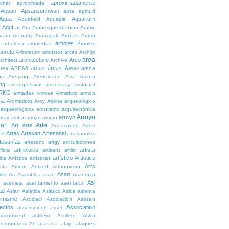
aproximadamente
char
aproximada
Apsan
Apsansunhwan
apta
aptitud
Aqua
Aquarium
Aquafield
Aquapia
Aquí
í
ar
Ara
Arabesque
Arabian
Arabic
Aram
Aranaby
Aranggak
Arañas
Arario
árboles
arboleda
arboledas
Árboles
boreto
Arboretum
arbustos
arces
Archipi
area
architecture
Arco
rchitect
Archivo
areas
áreas
rea
AREA6
Áreas
arena
as
Aretjang
Areumdaun
Aria
Ariana
ng
arirangfestival
aristocracy
aristocrat
RKO
armadas
Armiae
Armisticio
armon
ma
Aromáticos
Aroy
Arpina
arqueológico
arqueológicos
arquitecto
arquitectónica
Arroyo
arroyo
rray
arriba
arroja
arrojan
art
Arte
Art
arte
Arteaspoon
Artee
Artes
Artesan
Artesanal
es
artesanales
tesanías
artesano
artgy
articulaciones
artificiales
artista
ficial
artisans
artist
artístico
Artístico
tica
Artística
artísticas
Arts
ists
Artium
Artland
Artnouveau
Asan
rks
As
Asamblea
asan
Asanman
Asi
n
asemeja
asentamiento
asentaron
ad
Asian
Asiática
Asiático
Aside
asienta
imismo
Asociaci
Asociación
Asosan
ectos
Association
assessment
asset
assortment
astillero
Astillero
Astro
stronómico
AT
atacada
atajo
ataques