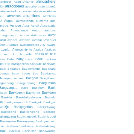
atmosphere
tardecer
Atlan
Atlantis
atracciones
ción
atractivo
atrae
atraerá
atravesando
atravesar
atraviesa
Atrium
attractions
attraction
teul
attrctions
August
ge
aumentando
aumento
aun
Aunque
unque
Aura
Auraji
Auspiciado
uthor
Autoacampe
Autob
autobús
autor
autogobierno
autom
Autopistas
lable
avance
avenida
Avenue
Avenuel
vión
Avistaje
avistamientos
AW
Award
Ayuntamiento
ayudar
Azalea
Azaleas
B
azules
b
b__b_garden
B0139
B1
B1F
baby
Back
aan
Baba
Bacar
Backam
ckdrop
backpackers
backside
backyard
ragi
Badahoe
Badahyanggi
Badanara
deurae
bado
bados
bae
Baedamsa
Baegam
darimyeonsamuso
Baegilheon
Baegunsan
egunbong
Baegundong
Baegyangsa
Baek
Baeil
Baejeom
Baekbeom
Baekdam
kban
Baekchae
Baekdo
Baekdohaebyeon
Baekdu
an
Baekgamyeonok
Baekgok
Baekgye
aekje
Baekjegobun
Baekjehyang
Baekjeong
Baekjeryeong
Baekkop
aekmagang
Baekmanseok
Baekmigoeul
Baeknyeon
Baeknyeong
Baekryoensan
kse
Baekseo
Baekseok
Baekseokdong
ksuk
Baekun
Baekusan
Baekwolsan