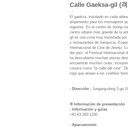
Calle Gaeksa-gil 
El
gaeksa
, instalado en cada aldea
alojamiento para los mensajeros qu
regiones. En el centro de Jeonju 
centro urbano más grande de la ant
gil es una zona muy transitada por 
y restaurantes de franquicia. Espe
Internacional de Cine de Jeonju. C
del país, el Festival Internacional
ha descubierto muchas piezas dest
encuentran muchos cines, incluyen
conoce como "la calle del cine". De
ropa que atraen a los cinéfilos for
- Dirección :
Jungang-dong 2-ga 10
※ Información de presentación
- Información y guías
+81-63-282-1330
- Aparcamiento