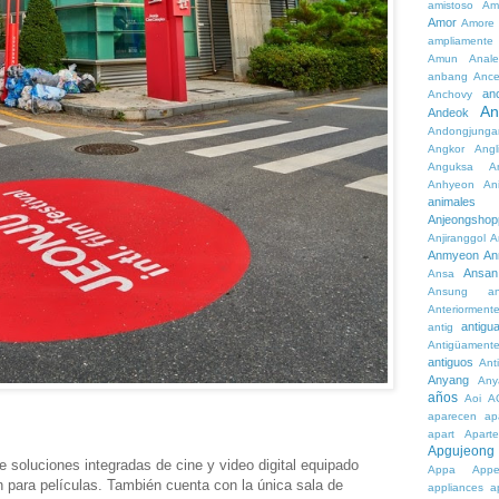
amistoso
Am
Amor
Amore
ampliamente
Amun
Anale
anbang
Ance
an
Anchovy
An
Andeok
Andongjunga
Angkor
Angl
Anguksa
A
Anhyeon
An
animales
Anjeongshop
Anjiranggol
A
Anmyeon
An
Ansan
Ansa
Ansung
a
Anteriorment
antigu
antig
Antigüament
antiguos
Ant
Anyang
Any
años
Aoi
A
aparecen
ap
apart
Aparte
Apgujeong
e soluciones integradas de cine y video digital equipado
Appa
App
 para películas. También cuenta con la única sala de
appliances
a