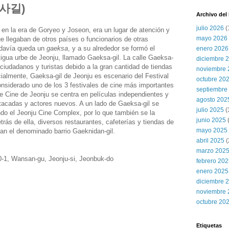
(객사길)
Archivo del
julio 2026
(
 en la era de Goryeo y Joseon, era un lugar de atención y
mayo 2026
e llegaban de otros países o funcionarios de otras
todavía queda un
gaeksa
, y a su alrededor se formó el
enero 2026
igua urbe de Jeonju, llamado Gaeksa-gil. La calle Gaeksa-
diciembre 
ciudadanos y turistas debido a la gran cantidad de tiendas
noviembre 
cialmente, Gaeksa-gil de Jeonju es escenario del Festival
octubre 20
onsiderado uno de los 3 festivales de cine más importantes
septiembre
 de Cine de Jeonju se centra en películas independientes y
agosto 202
acadas y actores nuevos. A un lado de Gaeksa-gil se
julio 2025
(
do el Jeonju Cine Complex, por lo que también se la
junio 2025
trás de ella, diversos restaurantes, cafeterías y tiendas de
mayo 2025
man el denominado barrio Gaeknidan-gil.
abril 2025
(
marzo 202
-1, Wansan-gu, Jeonju-si, Jeonbuk-do
febrero 20
enero 2025
diciembre 
noviembre 
octubre 20
Etiquetas