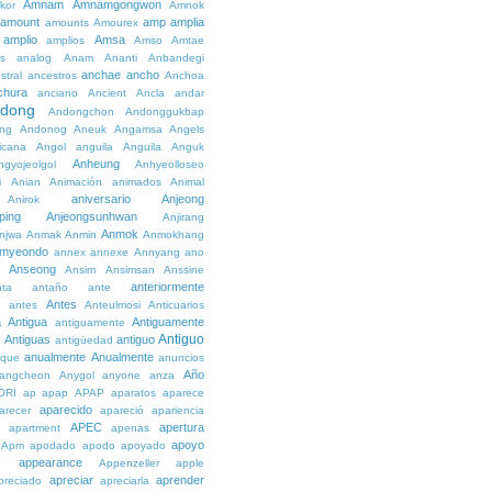
Amnam
Amnamgongwon
kor
Amnok
amount
amp
amplia
amounts
Amourex
amplio
Amsa
amplios
Amso
Amtae
s
analog
Anam
Ananti
Anbandegi
anchae
ancho
stral
ancestros
Anchoa
chura
anciano
Ancient
Ancla
andar
dong
Andongchon
Andonggukbap
ng
Andonog
Aneuk
Angamsa
Angels
icana
Angol
anguila
Anguila
Anguk
Anheung
ngyojeolgol
Anhyeolloseo
i
Anian
Animación
animados
Animal
aniversario
Anjeong
Anirok
ping
Anjeongsunhwan
Anjirang
Anmok
njwa
Anmak
Anmin
Anmokhang
myeondo
annex
annexe
Annyang
ano
Anseong
Ansim
Ansimsan
Anssine
anteriormente
nta
antaño
ante
Antes
e
antes
Anteulmosi
Anticuarios
a
Antigua
Antiguamente
antiguamente
Antiguo
Antiguas
antiguo
e
antigüedad
anualmente
Anualmente
ique
anuncios
Año
angcheon
Anygol
anyone
anza
ORI
ap
apap
APAP
aparatos
aparece
aparecido
arecer
apareció
apariencia
APEC
apertura
apartment
apenas
apoyo
Apm
apodado
apodo
apoyado
appearance
e
Appenzeller
apple
apreciar
aprender
preciado
apreciarla