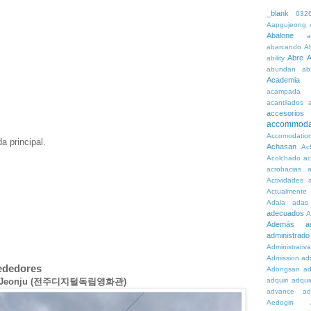
_blank
032
Aapgujeong
Abalone
a
abarcando
A
Abre
A
ability
abundan
ab
Academia
acampada
acantilados
accesorios
accommoda
Accomodatio
a principal.
Achasan
Ac
Acolchado
a
acrobacias
a
Actividades
a
Actualmente
Adala
adas
adecuados
A
Además
a
administrado
Administrativ
Admission
adn
rededores
Adongsan
ad
al de Jeonju (전주디지털독립영화관)
adquiri
adquir
advance
ad
Aedogin