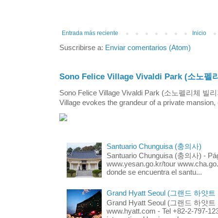
Entrada más reciente
Inicio
Suscribirse a:
Enviar comentarios (Atom)
Sono Felice Village Vivaldi Park
Sono Felice Village Vivaldi Park (소노펠리체 
Village evokes the grandeur of a private mansion, o
Santuario Chunguisa (충의사)
Santuario Chunguisa (충의사) - Pági
www.yesan.go.kr/tour www.cha.go.k
donde se encuentra el santu...
Grand Hyatt Seoul (그랜드 하얏트
Grand Hyatt Seoul (그랜드 하얏트 서울
www.hyatt.com - Tel +82-2-797-123