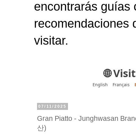
encontrarás guías 
recomendaciones d
visitar.
🌐 Vis
English
Français
07/11/2025
Gran Piatto - Junghwasan
산)