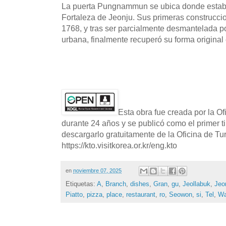
La puerta Pungnammun se ubica donde estaba 
Fortaleza de Jeonju. Sus primeras construcci
1768, y tras ser parcialmente desmantelada po
urbana, finalmente recuperó su forma original
Esta obra fue creada por la O
durante 24 años y se publicó como el primer t
descargarlo gratuitamente de la Oficina de T
https://kto.visitkorea.or.kr/eng.kto
en
noviembre 07, 2025
Etiquetas:
A
,
Branch
,
dishes
,
Gran
,
gu
,
Jeollabuk
,
Jeo
Piatto
,
pizza
,
place
,
restaurant
,
ro
,
Seowon
,
si
,
Tel
,
Wa