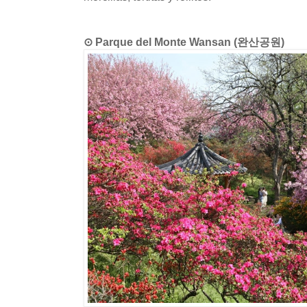
⊙ Parque del Monte Wansan (완산공원)