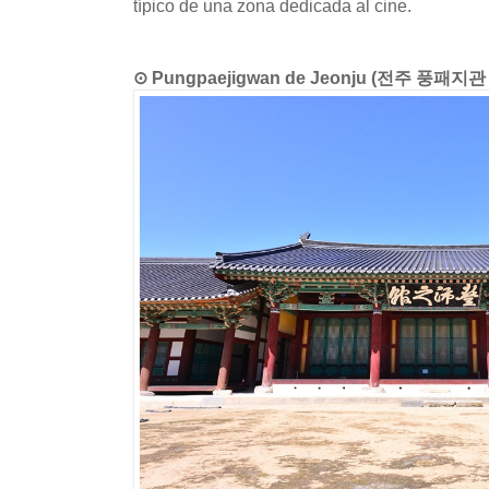
típico de una zona dedicada al cine.
⊙ Pungpaejigwan de Jeonju (전주 풍패지