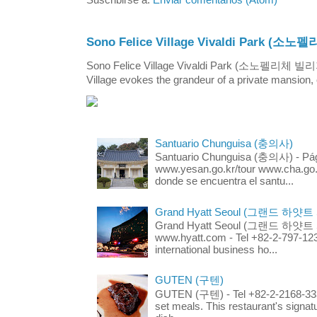
Suscribirse a:
Enviar comentarios (Atom)
Sono Felice Village Vivaldi Park
Sono Felice Village Vivaldi Park (소노펠리체 
Village evokes the grandeur of a private mansion, o
Santuario Chunguisa (충의사)
Santuario Chunguisa (충의사) - Pági
www.yesan.go.kr/tour www.cha.go.k
donde se encuentra el santu...
Grand Hyatt Seoul (그랜드 하얏트
Grand Hyatt Seoul (그랜드 하얏트 서울
www.hyatt.com - Tel +82-2-797-123
international business ho...
GUTEN (구텐)
GUTEN (구텐) - Tel +82-2-2168-3336
set meals. This restaurant's signa