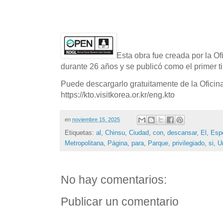
Esta obra fue creada por la O
durante 26 años y se publicó como el primer ti
Puede descargarlo gratuitamente de la Oficin
https://kto.visitkorea.or.kr/eng.kto
en
noviembre 15, 2025
Etiquetas:
al
,
Chinsu
,
Ciudad
,
con
,
descansar
,
El
,
Espe
Metropolitana
,
Página
,
para
,
Parque
,
privilegiado
,
si
,
U
No hay comentarios:
Publicar un comentario