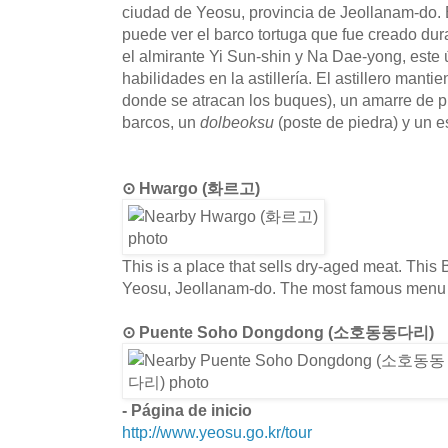
ciudad de Yeosu, provincia de Jeollanam-do. E
puede ver el barco tortuga que fue creado dur
el almirante Yi Sun-shin y Na Dae-yong, este 
habilidades en la astillería. El astillero manti
donde se atracan los buques), un amarre de pi
barcos, un
dolbeoksu
(poste de piedra) y un
⊙ Hwargo (화르고)
This is a place that sells dry-aged meat. This 
Yeosu, Jeollanam-do. The most famous menu is 
⊙ Puente Soho Dongdong (소호동동다리)
- Página de inicio
http://www.yeosu.go.kr/tour