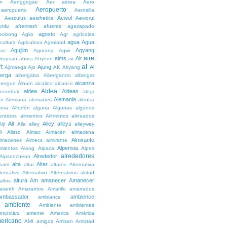
n
Aenggogae
Aer
aérea
Aero
Aeropuerto
aeropuerto
Aerosilla
Aewol
g
Aesculus
aesthetics
Aeworui
ente
aftermath
afueras
agazapado
agosto
eobong
Aglio
Agr
agrícolas
agua
Agua
icultura
Agricultura
Agroland
Agujjim
Agyang
as
Agurang
Agwi
aire
aims
Air
hopsan
ahora
Ahyeon
air
al
t
Ajung
Al
Ajimaega
Ajo
AK
Akyang
berga
albergaba
Albergando
albergar
alcanza
lbergue
Álbum
alcalino
alcance
Aldea
aldea
Aldeas
heonbuk
alegr
Alemania
án
Alemana
alemanes
alentar
rera
Alforfón
alguna
Algunas
algunos
enticios
alimentos
Alimentos
alineados
All
Alley
alleys
Alji
Alla
alley
alleyway
lí
Allsso
Almac
Almacén
almacena
Almirante
lmacenes
Almecs
almirante
Alpensia
amientos
Along
Alpaca
Alpes
alrededores
Alrededor
Alpsoncheon
alta
Altar
ssam
altar
altares
Alternativa
ternativo
Alternativo
Alternativos
altitud
altura
Am
amanecer
Amanecer
altos
aranth
Amarantos
Amarillo
amarrados
Ambassador
ambience
ambiance
ambiente
Ambiente
ambientes
menities
amente
America
América
ericano
AMI
amigos
Amisan
Amistad