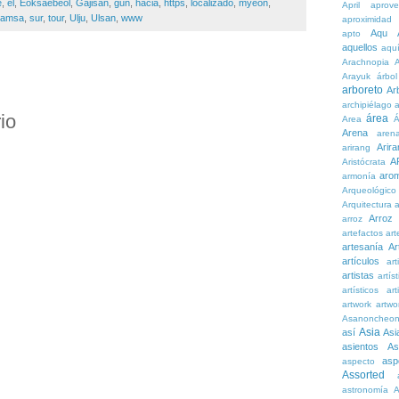
e
,
el
,
Eoksaebeol
,
Gajisan
,
gun
,
hacia
,
https
,
localizado
,
myeon
,
April
aprove
namsa
,
sur
,
tour
,
Ulju
,
Ulsan
,
www
aproximidad
Aqu
apto
aquellos
aqu
Arachnopia
Arayuk
árbol
arboreto
Ar
archipiélago
a
io
área
Area
Á
Arena
aren
Arira
arirang
A
Aristócrata
aro
armonía
Arqueológico
Arquitectura
a
Arroz
arroz
artefactos
art
artesanía
Ar
artículos
arti
artistas
artís
artísticos
art
artwork
artwo
Asanoncheo
Asia
así
Asi
asientos
As
asp
aspecto
Assorted
astronomía
A