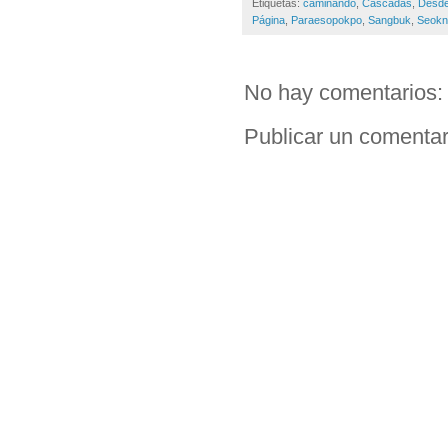
Etiquetas:
caminando
,
Cascadas
,
Desd
Página
,
Paraesopokpo
,
Sangbuk
,
Seok
No hay comentarios:
Publicar un comentar