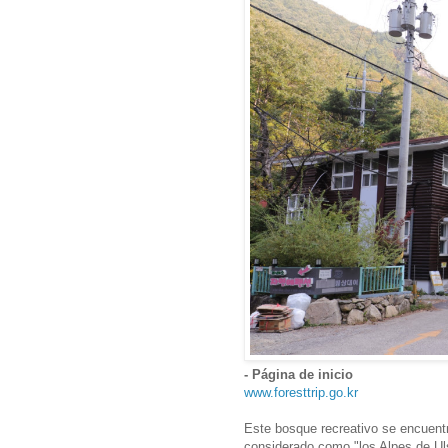
- Página de inicio
www.foresttrip.go.kr
Este bosque recreativo se encuent
considerado como "los Alpes de Uls