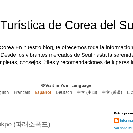
Turística de Corea del Su
 Corea En nuestro blog, te ofrecemos toda la información
 Desde los vibrantes mercados de Seúl hasta la serenida
pletas, consejos útiles y recomendaciones de lugares im
🌐 Visit in Your Language
glish
Français
Español
Deutsch
中文 (中国)
中文 (香港)
日
Datos perso
Informa
opokpo (파래소폭포)
Ver todo mi 