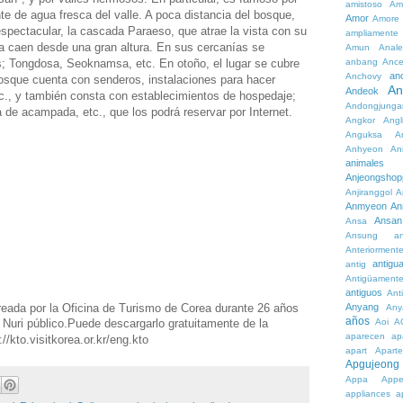
amistoso
Am
te de agua fresca del valle. A poca distancia del bosque,
Amor
Amore
spectacular, la cascada Paraeso, que atrae la vista con su
ampliamente
a caen desde una gran altura. En sus cercanías se
Amun
Anale
s; Tongdosa, Seoknamsa, etc. En otoño, el lugar se cubre
anbang
Ance
an
Anchovy
sque cuenta con senderos, instalaciones para hacer
An
Andeok
etc., y también consta con establecimientos de hospedaje;
Andongjunga
 de acampada, etc., que los podrá reservar por Internet.
Angkor
Angl
Anguksa
A
Anhyeon
An
animales
Anjeongshop
Anjiranggol
A
Anmyeon
An
Ansan
Ansa
Ansung
a
Anteriorment
antigu
antig
Antigüament
antiguos
Ant
reada por la Oficina de Turismo de Corea durante 26 años
Anyang
Any
años
Aoi
A
e Nuri público.Puede descargarlo gratuitamente de la
aparecen
ap
//kto.visitkorea.or.kr/eng.kto
apart
Aparte
Apgujeong
Appa
App
appliances
a