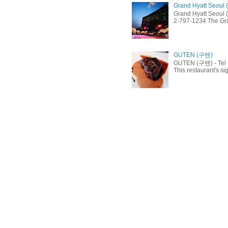
Grand Hyatt Seo
Grand Hyatt Seoul
2-797-1234 The Gran
GUTEN (구텐)
GUTEN (구텐) - Tel +
This restaurant's si