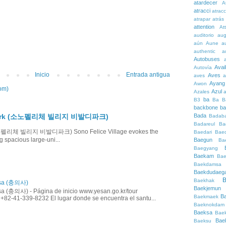
atardecer
A
atracci
atrac
atrapar
atrás
attention
At
auditorio
au
aún
Aune
a
authentic
a
Autobuses
Avai
Autovía
Inicio
Entrada antigua
Aves
aves
a
Ayang
Awon
om)
Azul
Azales
ba
B3
Ba
B
backbone
ba
ldi Park (소노펠리체 빌리지 비발디파크)
Bada
Badaba
Badareul
Ba
k (소노펠리체 빌리지 비발디파크) Sono Felice Village evokes the
Baedari
Bae
g spacious large-uni...
Baegun
Ba
Baegyang
Baekam
Bae
Baekdamsa
Baekdudaeg
B
Baekhak
isa (충의사)
Baekjemun
a (충의사) - Página de inicio www.yesan.go.kr/tour
B
Baekmaek
 +82-41-339-8232 El lugar donde se encuentra el santu...
Baeknokdam
Baeksa
Bae
Bae
Baeksu