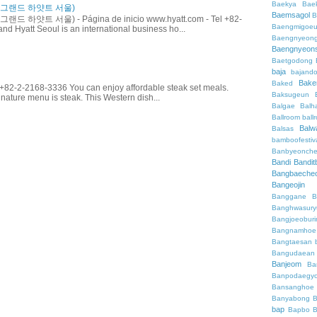
Baekya
Bae
ul (그랜드 하얏트 서울)
Baemsagol
B
 (그랜드 하얏트 서울) - Página de inicio www.hyatt.com - Tel +82-
Baengmigoeu
d Hyatt Seoul is an international business ho...
Baengnyeon
Baengnyeon
Baetgodong
baja
bajand
Bake
Baked
82-2-2168-3336 You can enjoy affordable steak set meals.
Baksugeun
gnature menu is steak. This Western dish...
Balgae
Balh
Ballroom
ball
Balw
Balsas
bamboofestiv
Banbyeonch
Bandi
Bandit
Bangbaeche
Bangeojin
Banggane
B
Banghwasury
Bangjoeobur
Bangnamhoe
Bangtaesan
Bangudaean
Banjeom
Ba
Banpodaegy
Bansanghoe
Banyabong
B
bap
Bapbo
B