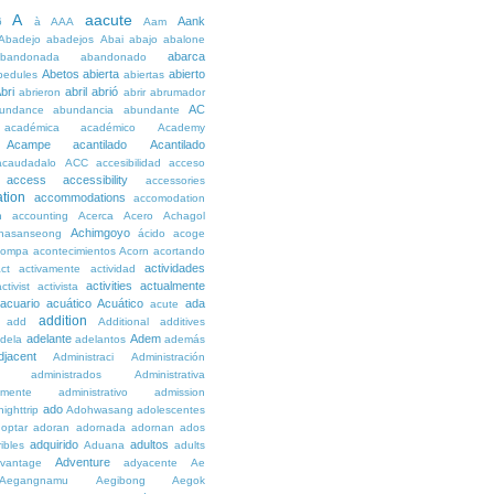
A
aacute
Aank
6
à
AAA
Aam
Abadejo
abadejos
Abai
abajo
abalone
abarca
bandonada
abandonado
Abetos
abierta
abierto
bedules
abiertas
bri
abril
abrió
abrieron
abrir
abrumador
AC
undance
abundancia
abundante
académica
académico
Academy
Acampe
acantilado
Acantilado
acaudadalo
ACC
accesibilidad
acceso
access
accessibility
accessories
tion
accommodations
accomodation
n
accounting
Acerca
Acero
Achagol
Achimgoyo
hasanseong
ácido
acoge
compa
acontecimientos
Acorn
acortando
actividades
ct
activamente
actividad
activities
actualmente
ctivist
activista
acuario
acuático
Acuático
ada
acute
addition
add
Additional
additives
adelante
Adem
dela
adelantos
además
djacent
Administraci
Administración
administrados
Administrativa
amente
administrativo
admission
ado
ighttrip
Adohwasang
adolescentes
optar
adoran
adornada
adornan
ados
adquirido
adultos
ibles
Aduana
adults
Adventure
vantage
adyacente
Ae
Aegangnamu
Aegibong
Aegok