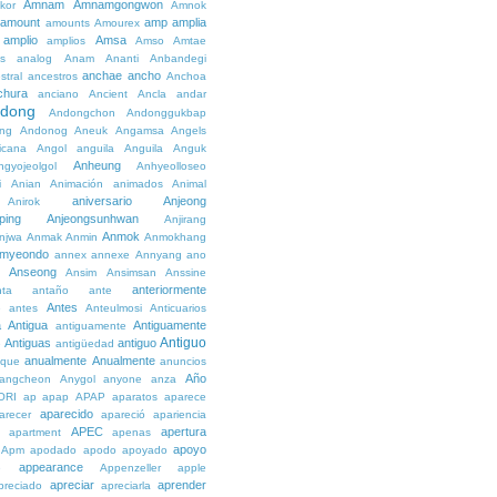
Amnam
Amnamgongwon
kor
Amnok
amount
amp
amplia
amounts
Amourex
amplio
Amsa
amplios
Amso
Amtae
s
analog
Anam
Ananti
Anbandegi
anchae
ancho
stral
ancestros
Anchoa
chura
anciano
Ancient
Ancla
andar
dong
Andongchon
Andonggukbap
ng
Andonog
Aneuk
Angamsa
Angels
icana
Angol
anguila
Anguila
Anguk
Anheung
ngyojeolgol
Anhyeolloseo
i
Anian
Animación
animados
Animal
aniversario
Anjeong
Anirok
ping
Anjeongsunhwan
Anjirang
Anmok
njwa
Anmak
Anmin
Anmokhang
myeondo
annex
annexe
Annyang
ano
Anseong
Ansim
Ansimsan
Anssine
anteriormente
nta
antaño
ante
Antes
e
antes
Anteulmosi
Anticuarios
a
Antigua
Antiguamente
antiguamente
Antiguo
Antiguas
antiguo
e
antigüedad
anualmente
Anualmente
ique
anuncios
Año
angcheon
Anygol
anyone
anza
ORI
ap
apap
APAP
aparatos
aparece
aparecido
arecer
apareció
apariencia
APEC
apertura
apartment
apenas
apoyo
Apm
apodado
apodo
apoyado
appearance
e
Appenzeller
apple
apreciar
aprender
preciado
apreciarla