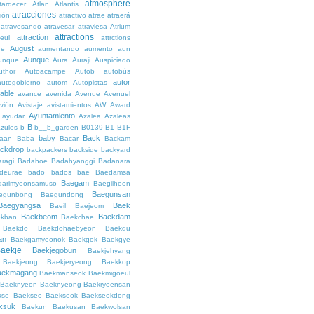
atmosphere
tardecer
Atlan
Atlantis
atracciones
ción
atractivo
atrae
atraerá
atravesando
atravesar
atraviesa
Atrium
attractions
attraction
teul
attrctions
August
ge
aumentando
aumento
aun
Aunque
unque
Aura
Auraji
Auspiciado
uthor
Autoacampe
Autob
autobús
autor
autogobierno
autom
Autopistas
lable
avance
avenida
Avenue
Avenuel
vión
Avistaje
avistamientos
AW
Award
Ayuntamiento
ayudar
Azalea
Azaleas
B
azules
b
b__b_garden
B0139
B1
B1F
baby
Back
aan
Baba
Bacar
Backam
ckdrop
backpackers
backside
backyard
ragi
Badahoe
Badahyanggi
Badanara
deurae
bado
bados
bae
Baedamsa
Baegam
darimyeonsamuso
Baegilheon
Baegunsan
egunbong
Baegundong
Baegyangsa
Baek
Baeil
Baejeom
Baekbeom
Baekdam
kban
Baekchae
Baekdo
Baekdohaebyeon
Baekdu
an
Baekgamyeonok
Baekgok
Baekgye
aekje
Baekjegobun
Baekjehyang
Baekjeong
Baekjeryeong
Baekkop
aekmagang
Baekmanseok
Baekmigoeul
Baeknyeon
Baeknyeong
Baekryoensan
kse
Baekseo
Baekseok
Baekseokdong
ksuk
Baekun
Baekusan
Baekwolsan