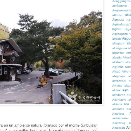
Aenggangma
aeródromo
Aeryeonjeon
aflu
affords
Agencia
Ag
Agrícolas
agr
aguas
Agu
Agyangseo
A
Airpor
airport
al
alargada
albergaron
a
alcanzar
Alc
alegría
Alem
alfabeto
alfa
Algunos
alim
Alisos
Alive
alleyways
al
almacenar
A
Almond
aloj
Alps
alpine
alredores
Al
Alternative
al
alto
altitude
amantes
Am
Amatista
ambientales
a
Amdwaeji
ra en un ambiente natural formado por el monte Sinbulsan,
Am
American
an", y por valles hermosos. En particular, es famoso por