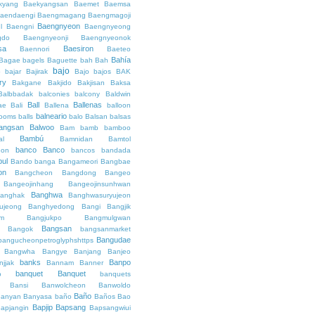
kyang
Baekyangsan
Baemet
Baemsa
aendaengi
Baengmagang
Baengmagoji
Baengnyeon
l
Baengni
Baengnyeong
gdo
Baengnyeonji
Baengnyeonok
sa
Baesiron
Baennori
Baeteo
Bahía
Bagae
bagels
Baguette
bah
Bah
bajo
o
bajar
Bajirak
Bajo
bajos
BAK
ry
Bakgane
Bakjido
Bakjisan
Baksa
Balbbadak
balconies
balcony
Baldwin
Ball
Ballenas
ae
Bali
Ballena
balloon
balneario
rooms
balls
balo
Balsan
balsas
angsan
Balwoo
Bam
bamb
bamboo
Bambú
al
Bamnidan
Bamtol
banco
Banco
eon
bancos
bandada
bul
Bando
banga
Bangameori
Bangbae
on
Bangcheon
Bangdong
Bangeo
Bangeojinhang
Bangeojinsunhwan
Banghwa
anghak
Banghwasuryujeon
ujeong
Banghyedong
Bangi
Bangjik
im
Bangjukpo
Bangmulgwan
Bangsan
Bangok
bangsanmarket
Bangudae
bangucheonpetroglyphshttps
Bangwha
Bangye
Banjang
Banjeo
banks
Banpo
njjak
Bannam
Banner
banquet
Banquet
o
banquets
Bansi
Banwolcheon
Banwoldo
Baño
anyan
Banyasa
baño
Baños
Bao
Bapjip
Bapsang
apjangin
Bapsangwiui