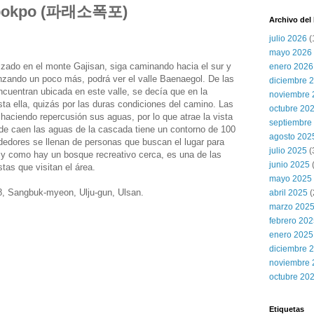
opokpo (파래소폭포)
Archivo del
julio 2026
(
mayo 2026
zado en el monte Gajisan, siga caminando hacia el sur y
enero 2026
nzando un poco más, podrá ver el valle Baenaegol. De las
diciembre 
uentran ubicada en este valle, se decía que en la
noviembre 
asta ella, quizás por las duras condiciones del camino. Las
octubre 20
haciendo repercusión sus aguas, por lo que atrae la vista
septiembre
nde caen las aguas de la cascada tiene un contorno de 100
agosto 202
ededores se llenan de personas que buscan el lugar para
julio 2025
(
 y como hay un bosque recreativo cerca, es una de las
junio 2025
tas que visitan el área.
mayo 2025
8, Sangbuk-myeon, Ulju-gun, Ulsan.
abril 2025
(
marzo 202
febrero 20
enero 2025
diciembre 
noviembre 
octubre 20
Etiquetas