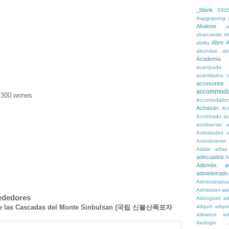
_blank
032
Aapgujeong
Abalone
a
abarcando
A
Abre
A
ability
abundan
ab
Academia
acampada
acantilados
accesorios
accommoda
: 300 wones
Accomodatio
Achasan
Ac
Acolchado
a
acrobacias
a
Actividades
a
Actualmente
Adala
adas
adecuados
A
Además
a
administrado
Administrativ
Admission
adn
rededores
Adongsan
ad
 de las Cascadas del Monte Sinbulsan (국립 신불산폭포자
adquiri
adquir
advance
ad
Aedogin