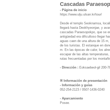
Cascadas Paraes
- Página de inicio
https://www.ulju.ulsan.kr/tour/
Desde el templo Seoknamsa, locali
llegará hasta Deokhyeonjae, y ava
cascadas Paraesopokpo, que se enc
antigüedad era dificultoso llegar h
aguas caen de una altura de 15 m, 
de los turistas. El estanque en do
m. En las épocas de calor, los alr
escapar de las altas temperaturas,
rutas frecuentadas por los montañis
- Dirección :
Eoksaebeol-gil 200-7
※ Información de presentación
- Información y guías
052-254-2123 / 0507-1436-0240
- Aparcamiento
Posee.