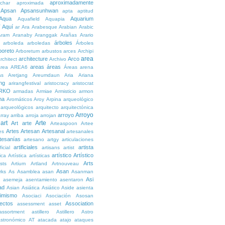
aproximadamente
char
aproximada
Apsan
Apsansunhwan
apta
aptitud
Aqua
Aquarium
Aquafield
Aquapia
Aquí
í
ar
Ara
Arabesque
Arabian
Arabic
Aram
Aranaby
Aranggak
Arañas
Arario
árboles
arboleda
arboledas
Árboles
boreto
Arboretum
arbustos
arces
Archipi
area
architecture
Arco
rchitect
Archivo
areas
áreas
rea
AREA6
Áreas
arena
as
Aretjang
Areumdaun
Aria
Ariana
ng
arirangfestival
aristocracy
aristocrat
RKO
armadas
Armiae
Armisticio
armon
ma
Aromáticos
Aroy
Arpina
arqueológico
arqueológicos
arquitecto
arquitectónica
Arroyo
arroyo
rray
arriba
arroja
arrojan
art
Arte
Art
arte
Arteaspoon
Artee
Artes
Artesan
Artesanal
es
artesanales
tesanías
artesano
artgy
articulaciones
artificiales
artista
ficial
artisans
artist
artístico
Artístico
tica
Artística
artísticas
Arts
ists
Artium
Artland
Artnouveau
Asan
rks
As
Asamblea
asan
Asanman
Asi
n
asemeja
asentamiento
asentaron
ad
Asian
Asiática
Asiático
Aside
asienta
imismo
Asociaci
Asociación
Asosan
ectos
Association
assessment
asset
assortment
astillero
Astillero
Astro
stronómico
AT
atacada
atajo
ataques