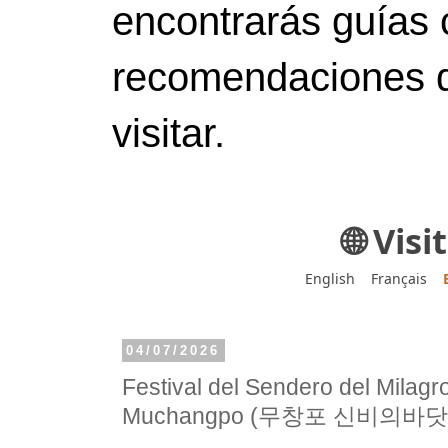
encontrarás guías 
recomendaciones d
visitar.
🌐 Vis
English
Français
04/07/2026
Festival del Sendero del Milagr
Muchangpo (무창포 신비의바