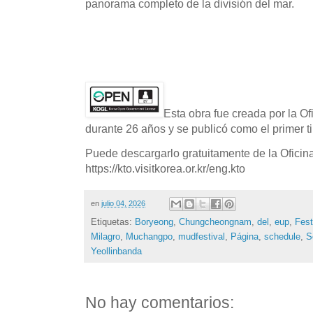
panorama completo de la división del mar.
Esta obra fue creada por la O
durante 26 años y se publicó como el primer ti
Puede descargarlo gratuitamente de la Oficin
https://kto.visitkorea.or.kr/eng.kto
en
julio 04, 2026
Etiquetas:
Boryeong
,
Chungcheongnam
,
del
,
eup
,
Fest
Milagro
,
Muchangpo
,
mudfestival
,
Página
,
schedule
,
S
Yeollinbanda
No hay comentarios: