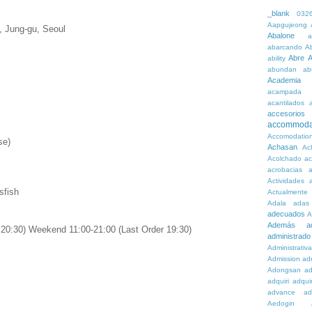
_blank
032
Aapgujeong
, Jung-gu, Seoul
Abalone
a
abarcando
A
Abre
A
ability
abundan
ab
Academia
acampada
acantilados
accesorios
accommoda
Accomodatio
se)
Achasan
Ac
Acolchado
a
acrobacias
a
Actividades
a
sfish
Actualmente
Adala
adas
adecuados
A
Además
a
20:30) Weekend 11:00-21:00 (Last Order 19:30)
administrado
Administrativ
Admission
adn
Adongsan
ad
adquiri
adquir
advance
ad
Aedogin