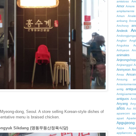
amistoso
Am
Amor
Amore
ampliamente
Amun
Anale
anbang
Ance
an
Anchovy
An
Andeok
Andongjunga
Angkor
Angl
Anguksa
A
Anhyeon
An
animales
Anjeongshop
Anjiranggol
A
Anmyeon
An
Ansan
Ansa
Ansung
a
Anteriorment
antigu
antig
Antigüament
antiguos
Ant
Anyang
Any
años
Aoi
A
 Myeong-dong, Seoul. A store selling Korean-style dishes of
aparecen
ap
entative menu is braised chicken.
apart
Aparte
Apgujeong
Jeongyuk Sikdang (명동무등산정육식당)
Appa
App
appliances
a