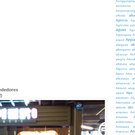
Aenggangma
aeródromo
Aeryeonjeon
aflu
affords
Agencia
Ag
Agrícolas
agr
aguas
Agu
Agyangseo
A
Airpor
airport
al
alargada
albergaron
a
alcanzar
Alc
alegría
Alem
alfabeto
alfa
Algunos
alim
Alisos
Alive
alleyways
al
almacenar
A
Almond
aloj
rededores
Alps
alpine
)
alredores
Al
Alternative
al
alto
altitude
amantes
Am
Amatista
ambientales
a
Amdwaeji
Am
American