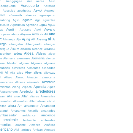
n
Aenggogae
Aer
aérea
Aero
Aeropuerto
aeropuerto
Aerosilla
Aewol
g
Aesculus
aesthetics
Aeworui
ente
aftermath
afueras
agazapado
agosto
eobong
Aglio
Agr
agrícolas
agua
Agua
icultura
Agricultura
Agroland
Agujjim
Agyang
as
Agurang
Agwi
aire
aims
Air
hopsan
ahora
Ahyeon
air
al
t
Ajung
Al
Ajimaega
Ajo
AK
Akyang
berga
albergaba
Albergando
albergar
alcanza
lbergue
Álbum
alcalino
alcance
Aldea
aldea
Aldeas
heonbuk
alegr
Alemania
án
Alemana
alemanes
alentar
rera
Alforfón
alguna
Algunas
algunos
enticios
alimentos
Alimentos
alineados
All
Alley
alleys
Alji
Alla
alley
alleyway
lí
Allsso
Almac
Almacén
almacena
Almirante
lmacenes
Almecs
almirante
Alpensia
amientos
Along
Alpaca
Alpes
alrededores
Alrededor
Alpsoncheon
alta
Altar
ssam
altar
altares
Alternativa
ternativo
Alternativo
Alternativos
altitud
altura
Am
amanecer
Amanecer
altos
aranth
Amarantos
Amarillo
amarrados
Ambassador
ambience
ambiance
ambiente
Ambiente
ambientes
menities
amente
America
América
ericano
AMI
amigos
Amisan
Amistad