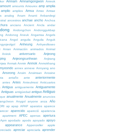
Amnam
Amnamgongwon
kor
Amnok
amount
amp
amplia
amounts
Amourex
amplio
Amsa
amplios
Amso
Amtae
s
analog
Anam
Ananti
Anbandegi
anchae
ancho
stral
ancestros
Anchoa
chura
anciano
Ancient
Ancla
andar
dong
Andongchon
Andonggukbap
ng
Andonog
Aneuk
Angamsa
Angels
icana
Angol
anguila
Anguila
Anguk
Anheung
ngyojeolgol
Anhyeolloseo
i
Anian
Animación
animados
Animal
aniversario
Anjeong
Anirok
ping
Anjeongsunhwan
Anjirang
Anmok
njwa
Anmak
Anmin
Anmokhang
myeondo
annex
annexe
Annyang
ano
Anseong
Ansim
Ansimsan
Anssine
anteriormente
nta
antaño
ante
Antes
e
antes
Anteulmosi
Anticuarios
a
Antigua
Antiguamente
antiguamente
Antiguo
Antiguas
antiguo
e
antigüedad
anualmente
Anualmente
ique
anuncios
Año
angcheon
Anygol
anyone
anza
ORI
ap
apap
APAP
aparatos
aparece
aparecido
arecer
apareció
apariencia
APEC
apertura
apartment
apenas
apoyo
Apm
apodado
apodo
apoyado
appearance
e
Appenzeller
apple
apreciar
aprender
preciado
apreciarla