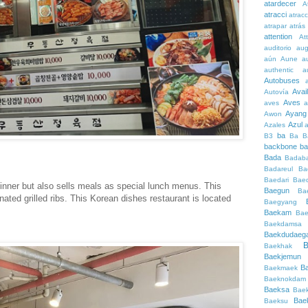
atardecer
A
atracci
atrac
atrapar
atrás
attention
At
auditorio
au
aún
Aune
a
authentic
a
Autobuses
Avai
Autovía
Aves
aves
a
Ayang
Awon
Azul
Azales
ba
B3
Ba
B
backbone
ba
Bada
Badaba
Badareul
Ba
Baedari
Bae
 dinner but also sells meals as special lunch menus. This
Baegun
Ba
nated grilled ribs. This Korean dishes restaurant is located
Baegyang
Baekam
Bae
Baekdamsa
Baekdudaeg
B
Baekhak
Baekjemun
B
Baekmaek
Baeknokdam
Baeksa
Bae
Bae
Baeksu