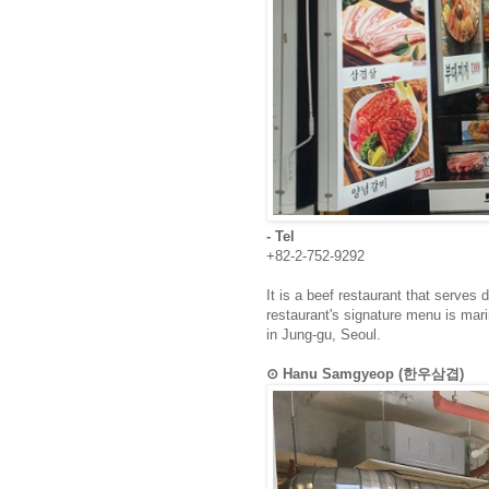
- Tel
+82-2-752-9292
It is a beef restaurant that serves
restaurant's signature menu is mari
in Jung-gu, Seoul.
⊙ Hanu Samgyeop (한우삼겹)