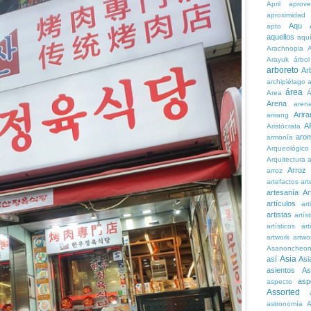
April
aprove
aproximidad
Aqu
apto
aquellos
aqu
Arachnopia
Arayuk
árbol
arboreto
Ar
archipiélago
a
área
Area
Á
Arena
aren
Arira
arirang
A
Aristócrata
aro
armonía
Arqueológico
Arquitectura
a
Arroz
arroz
artefactos
art
artesanía
Ar
artículos
arti
artistas
artís
artísticos
art
artwork
artwo
Asanoncheo
Asia
así
Asi
asientos
As
asp
aspecto
Assorted
astronomía
A