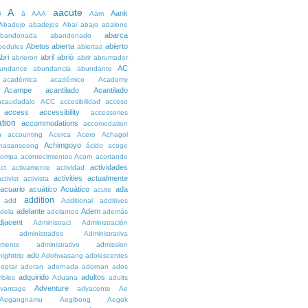
A
aacute
Aank
6
à
AAA
Aam
Abadejo
abadejos
Abai
abajo
abalone
abarca
bandonada
abandonado
Abetos
abierta
abierto
bedules
abiertas
bri
abril
abrió
abrieron
abrir
abrumador
AC
undance
abundancia
abundante
académica
académico
Academy
Acampe
acantilado
Acantilado
acaudadalo
ACC
accesibilidad
acceso
access
accessibility
accessories
tion
accommodations
accomodation
n
accounting
Acerca
Acero
Achagol
Achimgoyo
hasanseong
ácido
acoge
compa
acontecimientos
Acorn
acortando
actividades
ct
activamente
actividad
activities
actualmente
ctivist
activista
acuario
acuático
Acuático
ada
acute
addition
add
Additional
additives
adelante
Adem
dela
adelantos
además
djacent
Administraci
Administración
administrados
Administrativa
amente
administrativo
admission
ado
ighttrip
Adohwasang
adolescentes
optar
adoran
adornada
adornan
ados
adquirido
adultos
ibles
Aduana
adults
Adventure
vantage
adyacente
Ae
Aegangnamu
Aegibong
Aegok