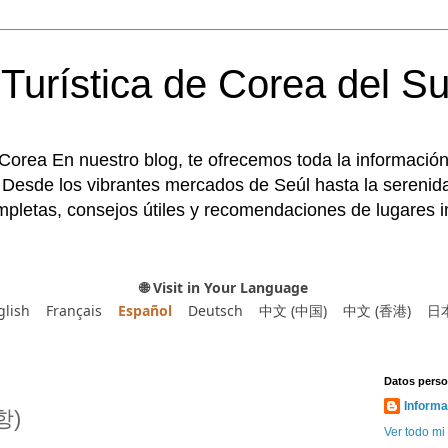
Turística de Corea del Su
 Corea En nuestro blog, te ofrecemos toda la información
 Desde los vibrantes mercados de Seúl hasta la serenida
pletas, consejos útiles y recomendaciones de lugares im
🌐 Visit in Your Language
glish
Français
Español
Deutsch
中文 (中国)
中文 (香港)
日
Datos perso
Informa
항)
Ver todo mi 