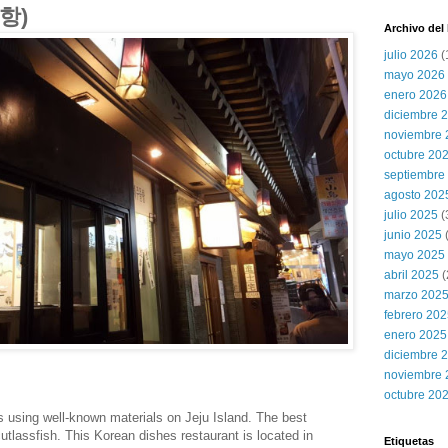
미항)
Archivo del
julio 2026
(
mayo 2026
enero 2026
diciembre 
noviembre 
octubre 20
septiembre
agosto 202
julio 2025
(
junio 2025
mayo 2025
abril 2025
(
marzo 202
febrero 20
enero 2025
diciembre 
noviembre 
octubre 20
 using well-known materials on Jeju Island. The best
cutlassfish. This Korean dishes restaurant is located in
Etiquetas