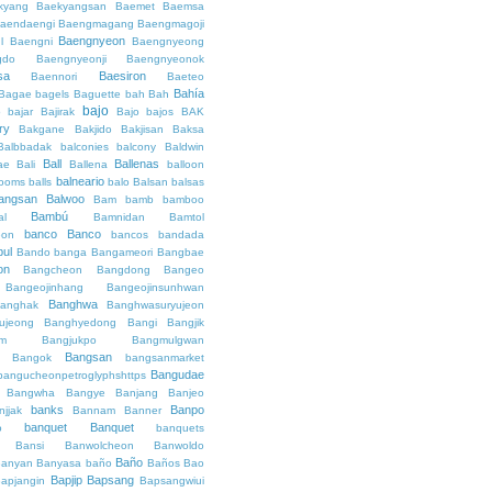
kyang
Baekyangsan
Baemet
Baemsa
aendaengi
Baengmagang
Baengmagoji
Baengnyeon
l
Baengni
Baengnyeong
gdo
Baengnyeonji
Baengnyeonok
sa
Baesiron
Baennori
Baeteo
Bahía
Bagae
bagels
Baguette
bah
Bah
bajo
o
bajar
Bajirak
Bajo
bajos
BAK
ry
Bakgane
Bakjido
Bakjisan
Baksa
Balbbadak
balconies
balcony
Baldwin
Ball
Ballenas
ae
Bali
Ballena
balloon
balneario
rooms
balls
balo
Balsan
balsas
angsan
Balwoo
Bam
bamb
bamboo
Bambú
al
Bamnidan
Bamtol
banco
Banco
eon
bancos
bandada
bul
Bando
banga
Bangameori
Bangbae
on
Bangcheon
Bangdong
Bangeo
Bangeojinhang
Bangeojinsunhwan
Banghwa
anghak
Banghwasuryujeon
ujeong
Banghyedong
Bangi
Bangjik
im
Bangjukpo
Bangmulgwan
Bangsan
Bangok
bangsanmarket
Bangudae
bangucheonpetroglyphshttps
Bangwha
Bangye
Banjang
Banjeo
banks
Banpo
njjak
Bannam
Banner
banquet
Banquet
o
banquets
Bansi
Banwolcheon
Banwoldo
Baño
anyan
Banyasa
baño
Baños
Bao
Bapjip
Bapsang
apjangin
Bapsangwiui