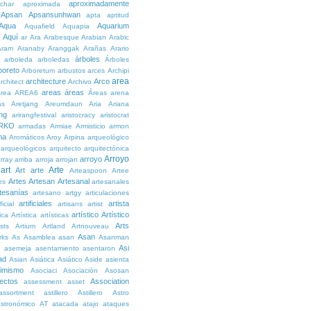
aproximadamente
char
aproximada
Apsan
Apsansunhwan
apta
aptitud
Aqua
Aquarium
Aquafield
Aquapia
Aquí
í
ar
Ara
Arabesque
Arabian
Arabic
Aram
Aranaby
Aranggak
Arañas
Arario
árboles
arboleda
arboledas
Árboles
boreto
Arboretum
arbustos
arces
Archipi
area
architecture
Arco
rchitect
Archivo
areas
áreas
rea
AREA6
Áreas
arena
as
Aretjang
Areumdaun
Aria
Ariana
ng
arirangfestival
aristocracy
aristocrat
RKO
armadas
Armiae
Armisticio
armon
ma
Aromáticos
Aroy
Arpina
arqueológico
arqueológicos
arquitecto
arquitectónica
Arroyo
arroyo
rray
arriba
arroja
arrojan
art
Arte
Art
arte
Arteaspoon
Artee
Artes
Artesan
Artesanal
es
artesanales
tesanías
artesano
artgy
articulaciones
artificiales
artista
ficial
artisans
artist
artístico
Artístico
tica
Artística
artísticas
Arts
ists
Artium
Artland
Artnouveau
Asan
rks
As
Asamblea
asan
Asanman
Asi
n
asemeja
asentamiento
asentaron
ad
Asian
Asiática
Asiático
Aside
asienta
imismo
Asociaci
Asociación
Asosan
ectos
Association
assessment
asset
assortment
astillero
Astillero
Astro
stronómico
AT
atacada
atajo
ataques