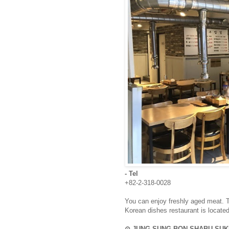
- Tel
+82-2-318-0028
You can enjoy freshly aged meat. Th
Korean dishes restaurant is located
⊙ JUNG SUNG BON SHABU 