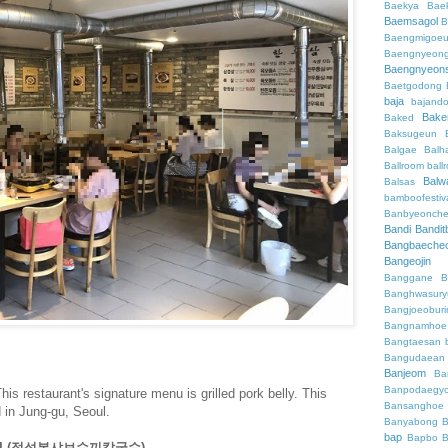
Baekya
Bae
Baemsagol
B
Baengmigoeu
Baengnyeon
Baengnyeon
Baetgodong
baja
bajand
Bake
Baked
Baksugeun
Balgae
Balh
Ballroom
ball
Balw
Balsas
bamboofestiv
Banbyeonch
Bandi
Bandit
Bangbaeche
Bangeojin
Banggane
B
Banghwasury
Bangjoeobur
Bangnamhoe
Bangtaesan
Bangudaean
Banjeom
Ba
Banpodaegy
is restaurant's signature menu is grilled pork belly. This
Bansanghoe
 in Jung-gu, Seoul.
Banyabong
B
bap
Bapbo
B
SUKI (정성본샤브수끼칼국수)