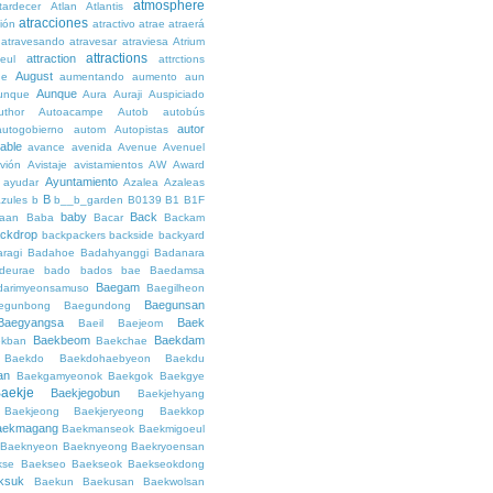
atmosphere
tardecer
Atlan
Atlantis
atracciones
ción
atractivo
atrae
atraerá
atravesando
atravesar
atraviesa
Atrium
attractions
attraction
teul
attrctions
August
ge
aumentando
aumento
aun
Aunque
unque
Aura
Auraji
Auspiciado
uthor
Autoacampe
Autob
autobús
autor
autogobierno
autom
Autopistas
lable
avance
avenida
Avenue
Avenuel
vión
Avistaje
avistamientos
AW
Award
Ayuntamiento
ayudar
Azalea
Azaleas
B
azules
b
b__b_garden
B0139
B1
B1F
baby
Back
aan
Baba
Bacar
Backam
ckdrop
backpackers
backside
backyard
ragi
Badahoe
Badahyanggi
Badanara
deurae
bado
bados
bae
Baedamsa
Baegam
darimyeonsamuso
Baegilheon
Baegunsan
egunbong
Baegundong
Baegyangsa
Baek
Baeil
Baejeom
Baekbeom
Baekdam
kban
Baekchae
Baekdo
Baekdohaebyeon
Baekdu
an
Baekgamyeonok
Baekgok
Baekgye
aekje
Baekjegobun
Baekjehyang
Baekjeong
Baekjeryeong
Baekkop
aekmagang
Baekmanseok
Baekmigoeul
Baeknyeon
Baeknyeong
Baekryoensan
kse
Baekseo
Baekseok
Baekseokdong
ksuk
Baekun
Baekusan
Baekwolsan