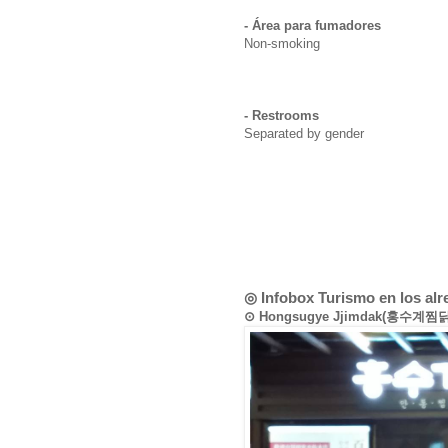
- Área para fumadores
Non-smoking
- Restrooms
Separated by gender
◎ Infobox Turismo en los al
⊙ Hongsugye Jjimdak(홍수계찜닭