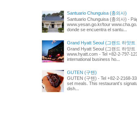
Santuario Chunguisa (충의사)
Santuario Chunguisa (충의사) - Pági
www.yesan.go.kr/tour www.cha.go.k
donde se encuentra el santu...
Grand Hyatt Seoul (그랜드 하얏트
Grand Hyatt Seoul (그랜드 하얏트 서울
www.hyatt.com - Tel +82-2-797-123
international business ho...
GUTEN (구텐)
GUTEN (구텐) - Tel +82-2-2168-3336
set meals. This restaurant's signa
dish...