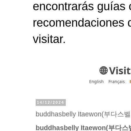
encontrarás guías 
recomendaciones d
visitar.
🌐 Vis
English
Français
14/12/2024
buddhasbelly Itaewon(부다
buddhasbelly Itaewon(부