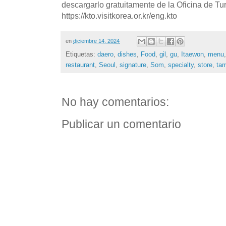
descargarlo gratuitamente de la Oficina de T
https://kto.visitkorea.or.kr/eng.kto
en
diciembre 14, 2024
Etiquetas:
daero
,
dishes
,
Food
,
gil
,
gu
,
Itaewon
,
menu
restaurant
,
Seoul
,
signature
,
Som
,
specialty
,
store
,
ta
No hay comentarios:
Publicar un comentario