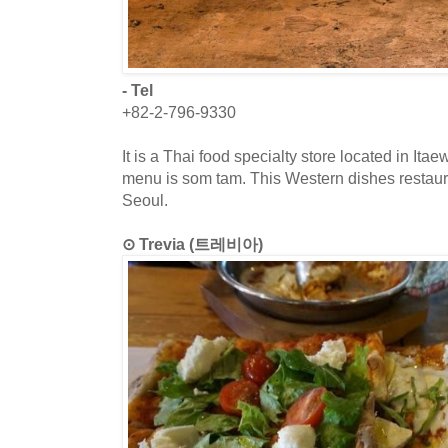
- Tel
+82-2-796-9330
It is a Thai food specialty store located in Ita
menu is som tam. This Western dishes restaur
Seoul.
⊙ Trevia (트레비아)