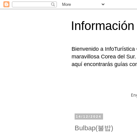
Información 
Bienvenido a InfoTurística
maravillosa Corea del Sur.
aquí encontrarás guías com
En
14/12/2024
Bulbap(불밥)