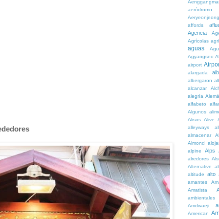
Aenggangma
aeródromo
Aeryeonjeon
aflu
affords
Agencia
Ag
Agrícolas
agr
aguas
Agu
Agyangseo
A
Airpor
airport
al
alargada
albergaron
a
alcanzar
Alc
alegría
Alem
alfabeto
alfa
Algunos
alim
Alisos
Alive
alleyways
al
rededores
almacenar
A
Almond
aloj
Alps
alpine
alredores
Al
Alternative
al
alto
altitude
amantes
Am
Amatista
ambientales
a
Amdwaeji
Am
American