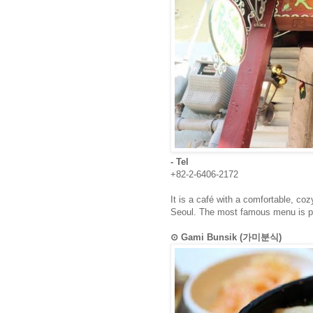
- Tel
+82-2-6406-2172
It is a café with a comfortable, c
Seoul. The most famous menu is 
⊙ Gami Bunsik (가미분식)