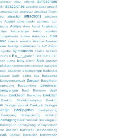
atmosphere
tardecer
Atlan
Atlantis
atracciones
ción
atractivo
atrae
atraerá
atravesando
atravesar
atraviesa
Atrium
attractions
attraction
teul
attrctions
August
ge
aumentando
aumento
aun
Aunque
unque
Aura
Auraji
Auspiciado
uthor
Autoacampe
Autob
autobús
autor
autogobierno
autom
Autopistas
lable
avance
avenida
Avenue
Avenuel
vión
Avistaje
avistamientos
AW
Award
Ayuntamiento
ayudar
Azalea
Azaleas
B
azules
b
b__b_garden
B0139
B1
B1F
baby
Back
aan
Baba
Bacar
Backam
ckdrop
backpackers
backside
backyard
ragi
Badahoe
Badahyanggi
Badanara
deurae
bado
bados
bae
Baedamsa
Baegam
darimyeonsamuso
Baegilheon
Baegunsan
egunbong
Baegundong
Baegyangsa
Baek
Baeil
Baejeom
Baekbeom
Baekdam
kban
Baekchae
Baekdo
Baekdohaebyeon
Baekdu
an
Baekgamyeonok
Baekgok
Baekgye
aekje
Baekjegobun
Baekjehyang
Baekjeong
Baekjeryeong
Baekkop
aekmagang
Baekmanseok
Baekmigoeul
Baeknyeon
Baeknyeong
Baekryoensan
kse
Baekseo
Baekseok
Baekseokdong
ksuk
Baekun
Baekusan
Baekwolsan