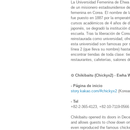
La Universidad Femenina de Ehwa f
de un misionero estadounidense de l
femenina en Corea. El nombre de l
fue puesto en 1887 por la emperat
cursos académicos de 4 años de du
japonés, se degradó la institució
escuela. Tras la liberación de Cor
reinstaurada como universidad, ofre
esta universidad son famosas por 
línea 2 (que lleva su nombre) hasta
encontrar tiendas de toda clase: ti
restaurantes, cafeterías, salones d
⊙ Chikibaitu (Chickyx2) - Ew
- Página de inicio
story.kakao.com/#chickyx2
(Korean
- Tel
+82-2-365-4123, +82-10-7119-0566
Chikibaitu opened its doors in Dec
and allows guests to chow down on
even reproduced the famous chicke