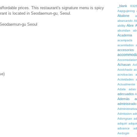
_blank
032
 affordable prices. This restaurant's signature menu is spicy
Aapgujeong
rant is located in Seodaemun-gu, Seoul.
Abalone
a
abarcando
A
 Seodaemun-gu Seoul
Abre
A
ability
abundan
ab
Academia
acampada
acantilados
accesorios
accommoda
Accomodatio
Achasan
Ac
Acolchado
a
se)
acrobacias
a
Actividades
a
Actualmente
Adala
adas
adecuados
A
Además
a
administrado
Administrativ
Admission
adn
Adongsan
ad
adquiri
adquir
advance
ad
Aedogin