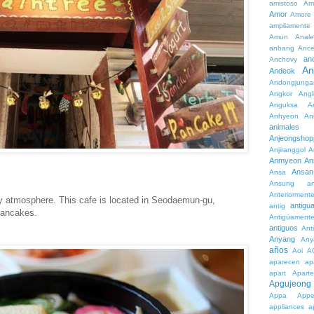
amistoso
Am
Amor
Amore
ampliamente
Amun
Anale
anbang
Ance
an
Anchovy
An
Andeok
Andongjunga
Angkor
Angl
Anguksa
A
Anhyeon
An
animales
Anjeongshop
Anjiranggol
A
Anmyeon
An
Ansan
Ansa
Ansung
a
Anteriorment
ozy atmosphere. This cafe is located in Seodaemun-gu,
antigu
antig
pancakes.
Antigüament
antiguos
Ant
Anyang
Any
años
Aoi
A
aparecen
ap
apart
Aparte
Apgujeong
Appa
App
appliances
a