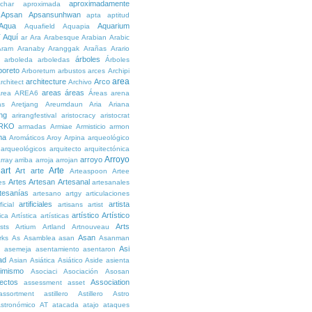
aproximadamente
char
aproximada
Apsan
Apsansunhwan
apta
aptitud
Aqua
Aquarium
Aquafield
Aquapia
Aquí
í
ar
Ara
Arabesque
Arabian
Arabic
Aram
Aranaby
Aranggak
Arañas
Arario
árboles
arboleda
arboledas
Árboles
boreto
Arboretum
arbustos
arces
Archipi
area
architecture
Arco
rchitect
Archivo
areas
áreas
rea
AREA6
Áreas
arena
as
Aretjang
Areumdaun
Aria
Ariana
ng
arirangfestival
aristocracy
aristocrat
RKO
armadas
Armiae
Armisticio
armon
ma
Aromáticos
Aroy
Arpina
arqueológico
arqueológicos
arquitecto
arquitectónica
Arroyo
arroyo
rray
arriba
arroja
arrojan
art
Arte
Art
arte
Arteaspoon
Artee
Artes
Artesan
Artesanal
es
artesanales
tesanías
artesano
artgy
articulaciones
artificiales
artista
ficial
artisans
artist
artístico
Artístico
tica
Artística
artísticas
Arts
ists
Artium
Artland
Artnouveau
Asan
rks
As
Asamblea
asan
Asanman
Asi
n
asemeja
asentamiento
asentaron
ad
Asian
Asiática
Asiático
Aside
asienta
imismo
Asociaci
Asociación
Asosan
ectos
Association
assessment
asset
assortment
astillero
Astillero
Astro
stronómico
AT
atacada
atajo
ataques