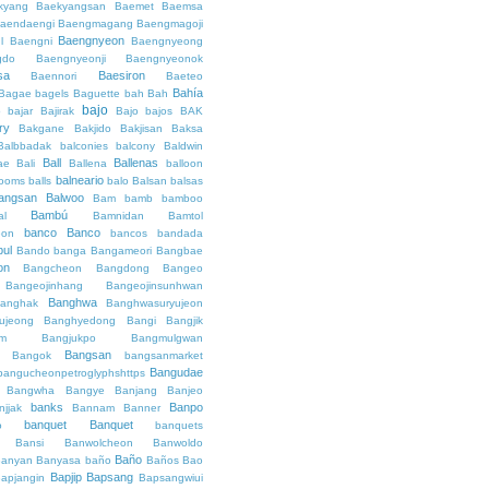
kyang
Baekyangsan
Baemet
Baemsa
aendaengi
Baengmagang
Baengmagoji
Baengnyeon
l
Baengni
Baengnyeong
gdo
Baengnyeonji
Baengnyeonok
sa
Baesiron
Baennori
Baeteo
Bahía
Bagae
bagels
Baguette
bah
Bah
bajo
o
bajar
Bajirak
Bajo
bajos
BAK
ry
Bakgane
Bakjido
Bakjisan
Baksa
Balbbadak
balconies
balcony
Baldwin
Ball
Ballenas
ae
Bali
Ballena
balloon
balneario
rooms
balls
balo
Balsan
balsas
angsan
Balwoo
Bam
bamb
bamboo
Bambú
al
Bamnidan
Bamtol
banco
Banco
eon
bancos
bandada
bul
Bando
banga
Bangameori
Bangbae
on
Bangcheon
Bangdong
Bangeo
Bangeojinhang
Bangeojinsunhwan
Banghwa
anghak
Banghwasuryujeon
ujeong
Banghyedong
Bangi
Bangjik
im
Bangjukpo
Bangmulgwan
Bangsan
Bangok
bangsanmarket
Bangudae
bangucheonpetroglyphshttps
Bangwha
Bangye
Banjang
Banjeo
banks
Banpo
njjak
Bannam
Banner
banquet
Banquet
o
banquets
Bansi
Banwolcheon
Banwoldo
Baño
anyan
Banyasa
baño
Baños
Bao
Bapjip
Bapsang
apjangin
Bapsangwiui