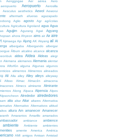
n
Aenggogae
Aer
aérea
Aero
Aeropuerto
aeropuerto
Aerosilla
Aewol
g
Aesculus
aesthetics
Aeworui
ente
aftermath
afueras
agazapado
agosto
eobong
Aglio
Agr
agrícolas
agua
Agua
icultura
Agricultura
Agroland
Agujjim
Agyang
as
Agurang
Agwi
aire
aims
Air
hopsan
ahora
Ahyeon
air
al
t
Ajung
Al
Ajimaega
Ajo
AK
Akyang
berga
albergaba
Albergando
albergar
alcanza
lbergue
Álbum
alcalino
alcance
Aldea
aldea
Aldeas
heonbuk
alegr
Alemania
án
Alemana
alemanes
alentar
rera
Alforfón
alguna
Algunas
algunos
enticios
alimentos
Alimentos
alineados
All
Alley
alleys
Alji
Alla
alley
alleyway
lí
Allsso
Almac
Almacén
almacena
Almirante
lmacenes
Almecs
almirante
Alpensia
amientos
Along
Alpaca
Alpes
alrededores
Alrededor
Alpsoncheon
alta
Altar
ssam
altar
altares
Alternativa
ternativo
Alternativo
Alternativos
altitud
altura
Am
amanecer
Amanecer
altos
aranth
Amarantos
Amarillo
amarrados
Ambassador
ambience
ambiance
ambiente
Ambiente
ambientes
menities
amente
America
América
ericano
AMI
amigos
Amisan
Amistad