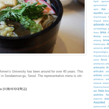
April
aprove
aproximidad
Aqu
apto
aquellos
aqu
Arachnopia
Arayuk
árbol
arboreto
Ar
archipiélago
a
área
Area
Á
Arena
aren
Arira
arirang
A
Aristócrata
aro
armonía
Arqueológico
Arquitectura
a
Arroz
arroz
artefactos
art
artesanía
Ar
omen’s University has been around for over 40 years. This
artículos
arti
artistas
artís
d in Seodaemun-gu, Seoul. The representative menu is stir-
artísticos
art
artwork
artwo
Asanoncheo
 Ewha (이화여자대학교)
Asia
así
Asi
asientos
As
asp
aspecto
Assorted
astronomía
A