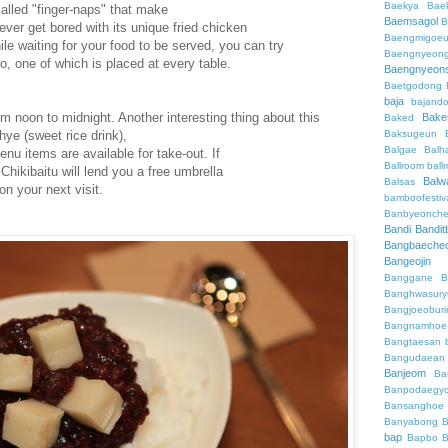
Baekya
Bae
called "finger-naps" that make
Baemsagol
B
ever get bored with its unique fried chicken
Baengmigoeu
le waiting for your food to be served, you can try
Baengnyeon
, one of which is placed at every table.
Baengnyeon
Baetgodong
baja
bajand
om noon to midnight. Another interesting thing about this
Bake
Baked
Baksugeun
hye (sweet rice drink),
Balgae
Balh
enu items are available for take-out. If
Ballroom
ball
 Chikibaitu will lend you a free umbrella
Balw
Balsas
 on your next visit.
bamboofestiv
Banbyeonch
Bandi
Bandit
Bangbaeche
Bangeojin
Banggane
B
Banghwasury
Bangjoeobur
Bangnamhoe
Bangtaesan
Bangudaean
Banjeom
Ba
Banpodaegy
Bansanghoe
Banyabong
B
bap
Bapbo
B