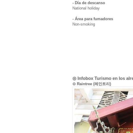
- Día de descanso
National holiday
- Área para fumadores
Non-smoking
◎ Infobox Turismo en los al
⊙ Raintree (레인트리)