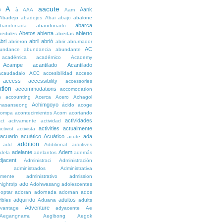
A
aacute
Aank
6
à
AAA
Aam
Abadejo
abadejos
Abai
abajo
abalone
abarca
bandonada
abandonado
Abetos
abierta
abierto
bedules
abiertas
bri
abril
abrió
abrieron
abrir
abrumador
AC
undance
abundancia
abundante
académica
académico
Academy
Acampe
acantilado
Acantilado
acaudadalo
ACC
accesibilidad
acceso
access
accessibility
accessories
tion
accommodations
accomodation
n
accounting
Acerca
Acero
Achagol
Achimgoyo
hasanseong
ácido
acoge
compa
acontecimientos
Acorn
acortando
actividades
ct
activamente
actividad
activities
actualmente
ctivist
activista
acuario
acuático
Acuático
ada
acute
addition
add
Additional
additives
adelante
Adem
dela
adelantos
además
djacent
Administraci
Administración
administrados
Administrativa
amente
administrativo
admission
ado
ighttrip
Adohwasang
adolescentes
optar
adoran
adornada
adornan
ados
adquirido
adultos
ibles
Aduana
adults
Adventure
vantage
adyacente
Ae
Aegangnamu
Aegibong
Aegok