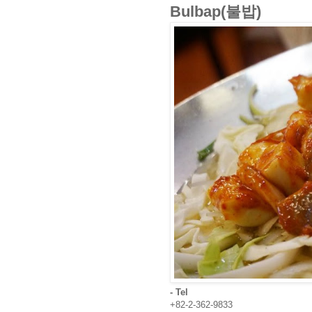
Bulbap(불밥)
- Tel
+82-2-362-9833