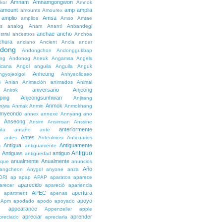
Amnam
Amnamgongwon
kor
Amnok
amount
amp
amplia
amounts
Amourex
amplio
Amsa
amplios
Amso
Amtae
s
analog
Anam
Ananti
Anbandegi
anchae
ancho
stral
ancestros
Anchoa
chura
anciano
Ancient
Ancla
andar
dong
Andongchon
Andonggukbap
ng
Andonog
Aneuk
Angamsa
Angels
icana
Angol
anguila
Anguila
Anguk
Anheung
ngyojeolgol
Anhyeolloseo
i
Anian
Animación
animados
Animal
aniversario
Anjeong
Anirok
ping
Anjeongsunhwan
Anjirang
Anmok
njwa
Anmak
Anmin
Anmokhang
myeondo
annex
annexe
Annyang
ano
Anseong
Ansim
Ansimsan
Anssine
anteriormente
nta
antaño
ante
Antes
e
antes
Anteulmosi
Anticuarios
a
Antigua
Antiguamente
antiguamente
Antiguo
Antiguas
antiguo
e
antigüedad
anualmente
Anualmente
ique
anuncios
Año
angcheon
Anygol
anyone
anza
ORI
ap
apap
APAP
aparatos
aparece
aparecido
arecer
apareció
apariencia
APEC
apertura
apartment
apenas
apoyo
Apm
apodado
apodo
apoyado
appearance
e
Appenzeller
apple
apreciar
aprender
preciado
apreciarla