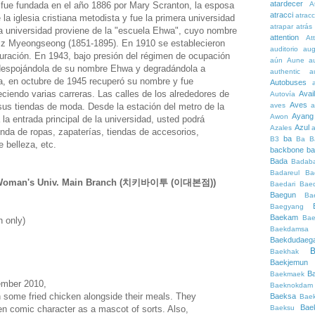
atardecer
A
ue fundada en el año 1886 por Mary Scranton, la esposa
atracci
atrac
a iglesia cristiana metodista y fue la primera universidad
atrapar
atrás
a universidad proviene de la "escuela Ehwa", cuyo nombre
attention
At
riz Myeongseong (1851-1895). En 1910 se establecieron
auditorio
au
ración. En 1943, bajo presión del régimen de ocupación
aún
Aune
a
n despojándola de su nombre Ehwa y degradándola a
authentic
a
ea, en octubre de 1945 recuperó su nombre y fue
Autobuses
ciendo varias carreras. Las calles de los alrededores de
Avai
Autovía
Aves
aves
a
sus tiendas de moda. Desde la estación del metro de la
Ayang
Awon
 la entrada principal de la universidad, usted podrá
Azul
Azales
enda de ropas, zapaterías, tiendas de accesorios,
ba
B3
Ba
B
e belleza, etc.
backbone
ba
Bada
Badaba
Badareul
Ba
ha Woman's Univ. Main Branch (치키바이투 (이대본점))
Baedari
Bae
Baegun
Ba
Baegyang
Baekam
Bae
 only)
Baekdamsa
Baekdudaeg
B
Baekhak
Baekjemun
B
Baekmaek
ember 2010,
Baeknokdam
 some fried chicken alongside their meals. They
Baeksa
Bae
Bae
Baeksu
n comic character as a mascot of sorts. Also,