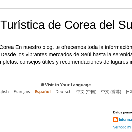
Turística de Corea del Su
 Corea En nuestro blog, te ofrecemos toda la información
 Desde los vibrantes mercados de Seúl hasta la serenida
pletas, consejos útiles y recomendaciones de lugares im
🌐 Visit in Your Language
glish
Français
Español
Deutsch
中文 (中国)
中文 (香港)
日
Datos perso
Informa
Ver todo mi 