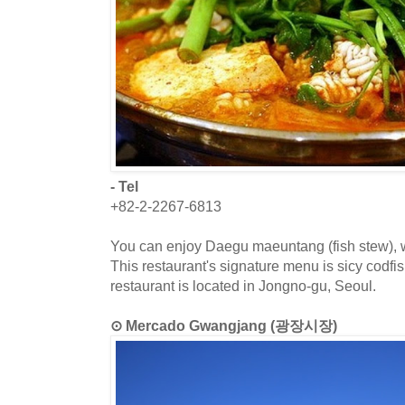
- Tel
+82-2-2267-6813
You can enjoy Daegu maeuntang (fish stew), wh
This restaurant's signature menu is sicy codfi
restaurant is located in Jongno-gu, Seoul.
⊙ Mercado Gwangjang (광장시장)