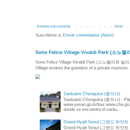
Entrada más reciente
Inicio
Suscribirse a:
Enviar comentarios (Atom)
Sono Felice Village Vivaldi Park
Sono Felice Village Vivaldi Park (소노펠리체 
Village evokes the grandeur of a private mansion, o
Santuario Chunguisa (충의사)
Santuario Chunguisa (충의사) - Pági
www.yesan.go.kr/tour www.cha.go.k
donde se encuentra el santu...
Grand Hyatt Seoul (그랜드 하얏트
Grand Hyatt Seoul (그랜드 하얏트 서울