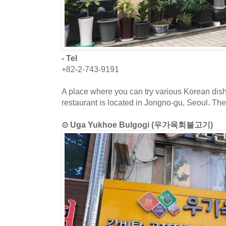
- Tel
+82-2-743-9191
A place where you can try various Korean dis
restaurant is located in Jongno-gu, Seoul. Th
⊙ Uga Yukhoe Bulgogi (우가육회불고기)