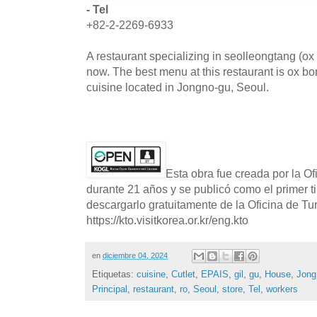
- Tel
+82-2-2269-6933
A restaurant specializing in seolleongtang (ox
now. The best menu at this restaurant is ox b
cuisine located in Jongno-gu, Seoul.
Esta obra fue creada por la O
durante 21 años y se publicó como el primer t
descargarlo gratuitamente de la Oficina de T
https://kto.visitkorea.or.kr/eng.kto
en
diciembre 04, 2024
Etiquetas:
cuisine
,
Cutlet
,
EPAIS
,
gil
,
gu
,
House
,
Jong
Principal
,
restaurant
,
ro
,
Seoul
,
store
,
Tel
,
workers