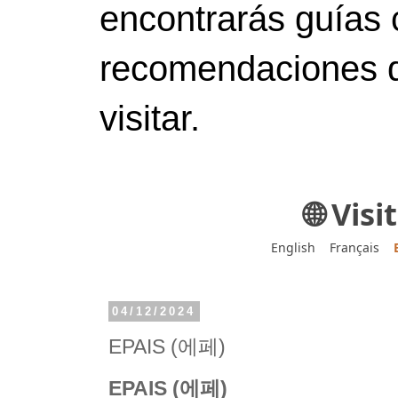
encontrarás guías 
recomendaciones d
visitar.
🌐 Vis
English
Français
04/12/2024
EPAIS (에페)
EPAIS (에페)