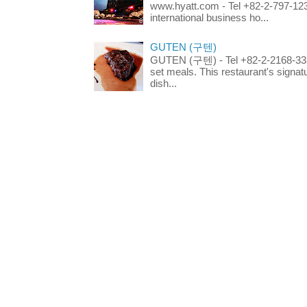
www.hyatt.com - Tel +82-2-797-123
international business ho...
GUTEN (구텐)
GUTEN (구텐) - Tel +82-2-2168-3336
set meals. This restaurant's signa
dish...