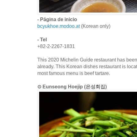
- Página de inicio
bcyukhoe.modoo.at
(Korean only)
- Tel
+82-2-2267-1831
This 2020 Michelin Guide restaurant has been
already. This Korean dishes restaurant is loc
most famous menu is beef tartare.
⊙ Eunseong Hoejip (은성회집)