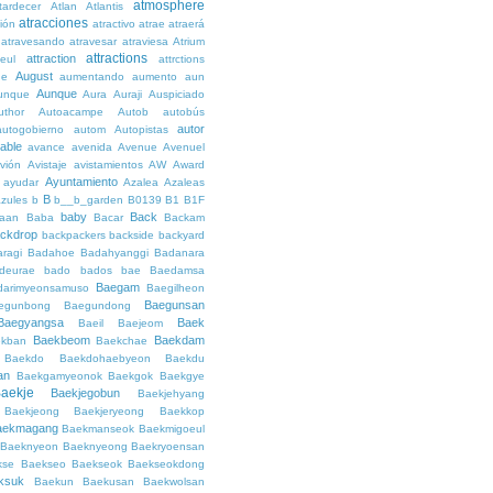
atmosphere
tardecer
Atlan
Atlantis
atracciones
ción
atractivo
atrae
atraerá
atravesando
atravesar
atraviesa
Atrium
attractions
attraction
teul
attrctions
August
ge
aumentando
aumento
aun
Aunque
unque
Aura
Auraji
Auspiciado
uthor
Autoacampe
Autob
autobús
autor
autogobierno
autom
Autopistas
lable
avance
avenida
Avenue
Avenuel
vión
Avistaje
avistamientos
AW
Award
Ayuntamiento
ayudar
Azalea
Azaleas
B
azules
b
b__b_garden
B0139
B1
B1F
baby
Back
aan
Baba
Bacar
Backam
ckdrop
backpackers
backside
backyard
ragi
Badahoe
Badahyanggi
Badanara
deurae
bado
bados
bae
Baedamsa
Baegam
darimyeonsamuso
Baegilheon
Baegunsan
egunbong
Baegundong
Baegyangsa
Baek
Baeil
Baejeom
Baekbeom
Baekdam
kban
Baekchae
Baekdo
Baekdohaebyeon
Baekdu
an
Baekgamyeonok
Baekgok
Baekgye
aekje
Baekjegobun
Baekjehyang
Baekjeong
Baekjeryeong
Baekkop
aekmagang
Baekmanseok
Baekmigoeul
Baeknyeon
Baeknyeong
Baekryoensan
kse
Baekseo
Baekseok
Baekseokdong
ksuk
Baekun
Baekusan
Baekwolsan