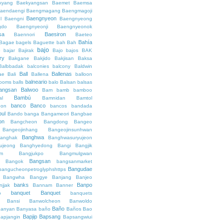
kyang
Baekyangsan
Baemet
Baemsa
aendaengi
Baengmagang
Baengmagoji
Baengnyeon
l
Baengni
Baengnyeong
gdo
Baengnyeonji
Baengnyeonok
sa
Baesiron
Baennori
Baeteo
Bahía
Bagae
bagels
Baguette
bah
Bah
bajo
o
bajar
Bajirak
Bajo
bajos
BAK
ry
Bakgane
Bakjido
Bakjisan
Baksa
Balbbadak
balconies
balcony
Baldwin
Ball
Ballenas
ae
Bali
Ballena
balloon
balneario
rooms
balls
balo
Balsan
balsas
angsan
Balwoo
Bam
bamb
bamboo
Bambú
al
Bamnidan
Bamtol
banco
Banco
eon
bancos
bandada
bul
Bando
banga
Bangameori
Bangbae
on
Bangcheon
Bangdong
Bangeo
Bangeojinhang
Bangeojinsunhwan
Banghwa
anghak
Banghwasuryujeon
ujeong
Banghyedong
Bangi
Bangjik
im
Bangjukpo
Bangmulgwan
Bangsan
Bangok
bangsanmarket
Bangudae
bangucheonpetroglyphshttps
Bangwha
Bangye
Banjang
Banjeo
banks
Banpo
njjak
Bannam
Banner
banquet
Banquet
o
banquets
Bansi
Banwolcheon
Banwoldo
Baño
anyan
Banyasa
baño
Baños
Bao
Bapjip
Bapsang
apjangin
Bapsangwiui