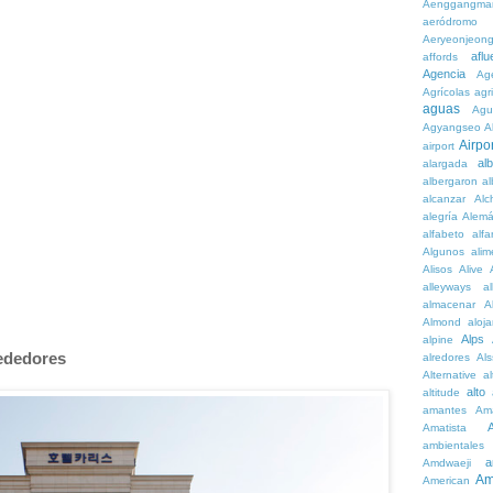
Aenggangma
aeródromo
Aeryeonjeon
aflu
affords
Agencia
Ag
Agrícolas
agr
aguas
Agu
Agyangseo
A
Airpor
airport
al
alargada
albergaron
a
alcanzar
Alc
alegría
Alem
alfabeto
alfa
Algunos
alim
Alisos
Alive
alleyways
al
almacenar
A
Almond
aloj
Alps
alpine
rededores
alredores
Al
Alternative
al
alto
altitude
amantes
Am
Amatista
ambientales
a
Amdwaeji
Am
American