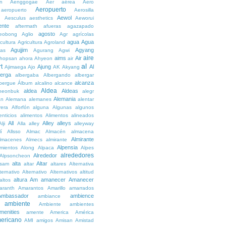
n
Aenggogae
Aer
aérea
Aero
Aeropuerto
aeropuerto
Aerosilla
Aewol
g
Aesculus
aesthetics
Aeworui
ente
aftermath
afueras
agazapado
agosto
eobong
Aglio
Agr
agrícolas
agua
Agua
icultura
Agricultura
Agroland
Agujjim
Agyang
as
Agurang
Agwi
aire
aims
Air
hopsan
ahora
Ahyeon
air
al
t
Ajung
Al
Ajimaega
Ajo
AK
Akyang
berga
albergaba
Albergando
albergar
alcanza
lbergue
Álbum
alcalino
alcance
Aldea
aldea
Aldeas
heonbuk
alegr
Alemania
án
Alemana
alemanes
alentar
rera
Alforfón
alguna
Algunas
algunos
enticios
alimentos
Alimentos
alineados
All
Alley
alleys
Alji
Alla
alley
alleyway
lí
Allsso
Almac
Almacén
almacena
Almirante
lmacenes
Almecs
almirante
Alpensia
amientos
Along
Alpaca
Alpes
alrededores
Alrededor
Alpsoncheon
alta
Altar
ssam
altar
altares
Alternativa
ternativo
Alternativo
Alternativos
altitud
altura
Am
amanecer
Amanecer
altos
aranth
Amarantos
Amarillo
amarrados
Ambassador
ambience
ambiance
ambiente
Ambiente
ambientes
menities
amente
America
América
ericano
AMI
amigos
Amisan
Amistad