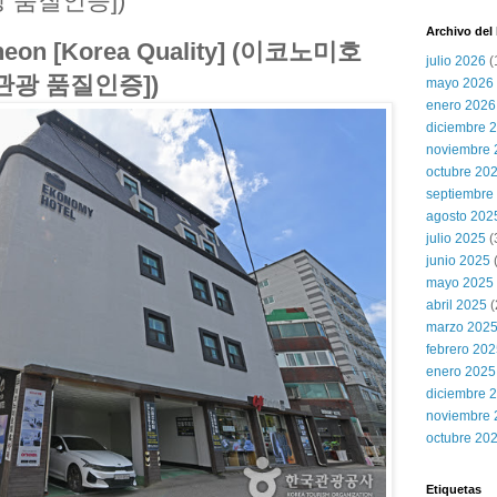
 품질인증])
Archivo del
cheon [Korea Quality] (이코노미호
julio 2026
(
관광 품질인증])
mayo 2026
enero 2026
diciembre 
noviembre 
octubre 20
septiembre
agosto 202
julio 2025
(
junio 2025
mayo 2025
abril 2025
(
marzo 202
febrero 20
enero 2025
diciembre 
noviembre 
octubre 20
Etiquetas