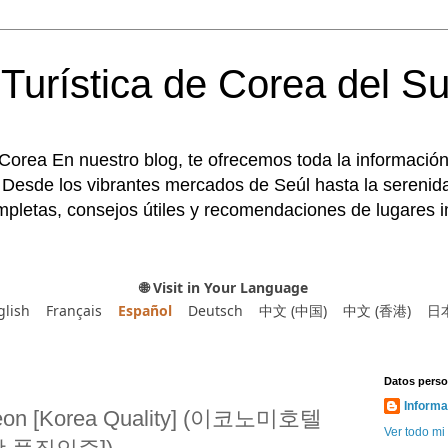
Turística de Corea del Su
 Corea En nuestro blog, te ofrecemos toda la información
 Desde los vibrantes mercados de Seúl hasta la serenida
pletas, consejos útiles y recomendaciones de lugares im
🌐 Visit in Your Language
glish
Français
Español
Deutsch
中文 (中国)
中文 (香港)
日
Datos perso
Informa
heon [Korea Quality] (이코노미호텔
Ver todo mi 