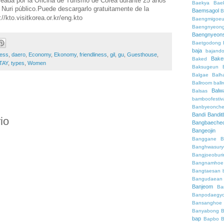
Baekya
Bae
e Nuri público.Puede descargarlo gratuitamente de la
Baemsagol
B
//kto.visitkorea.or.kr/eng.kto
Baengmigoeu
Baengnyeon
Baengnyeon
Baetgodong
baja
bajand
ness
,
daero
,
Economy
,
Ekonomy
,
friendliness
,
gil
,
gu
,
Guesthouse
,
Bake
Baked
TAY
,
types
,
Women
Baksugeun
Balgae
Balh
Ballroom
ball
Balw
Balsas
bamboofestiv
Banbyeonch
Bandi
Bandit
io
Bangbaeche
Bangeojin
Banggane
B
Banghwasury
Bangjoeobur
Bangnamhoe
Bangtaesan
Bangudaean
Banjeom
Ba
Banpodaegy
Bansanghoe
Banyabong
B
bap
Bapbo
B