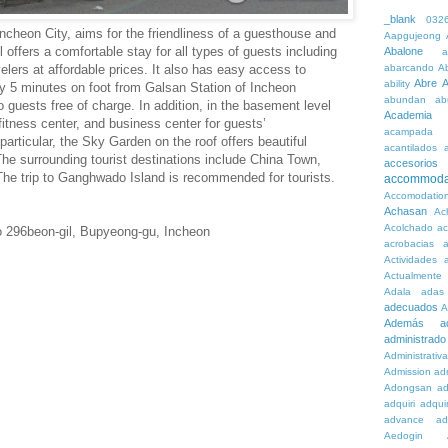
_blank
032
heon City, aims for the friendliness of a guesthouse and
Aapgujeong
l offers a comfortable stay for all types of guests including
Abalone
a
lers at affordable prices. It also has easy access to
abarcando
A
Abre
A
ability
nly 5 minutes on foot from Galsan Station of Incheon
abundan
ab
o guests free of charge. In addition, in the basement level
Academia
fitness center, and business center for guests’
acampada
articular, the Sky Garden on the roof offers beautiful
acantilados
The surrounding tourist destinations include China Town,
accesorios
he trip to Ganghwado Island is recommended for tourists.
accommoda
Accomodatio
Achasan
Ac
Acolchado
a
 296beon-gil, Bupyeong-gu, Incheon
acrobacias
a
Actividades
a
Actualmente
Adala
adas
adecuados
A
Además
a
administrado
Administrativ
Admission
adn
Adongsan
ad
adquiri
adquir
advance
ad
Aedogin