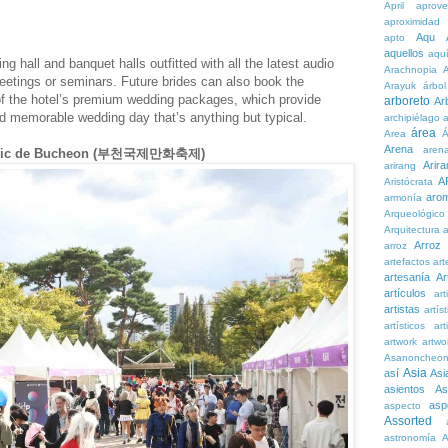
April
aprove
aproximidad
Aqu
apto
aquellos
aqu
ng hall and banquet halls outfitted with all the latest audio
Arachnopia
etings or seminars. Future brides can also book the
Arayuk
árbol
e of the hotel’s premium wedding packages, which provide
arboreto
Ar
d memorable wedding day that’s anything but typical.
archipiélago
a
área
Area
Á
Arena
aren
l Cómic de Bucheon (부천국제만화축제)
Arira
arirang
A
Aristócrata
aro
armonía
Arqueológico
Arquitectura
a
Arroz
arroz
artefactos
art
artesanía
Ar
artículos
arti
artistas
artís
artísticos
art
artwork
artwo
Asanoncheo
Asia
así
Asi
asientos
As
asp
aspecto
Assorted
astronomía
A