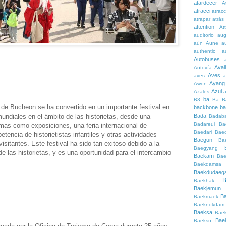
atardecer
A
atracci
atrac
atrapar
atrás
attention
At
auditorio
au
aún
Aune
a
authentic
a
Autobuses
Avai
Autovía
Aves
aves
a
Ayang
Awon
Azul
Azales
ba
B3
Ba
B
c de Bucheon se ha convertido en un importante festival en
backbone
ba
undiales en el ámbito de las historietas, desde una
Bada
Badaba
Badareul
Ba
mas como exposiciones, una feria internacional de
Baedari
Bae
tencia de historietistas infantiles y otras actividades
Baegun
Ba
isitantes. Este festival ha sido tan exitoso debido a la
Baegyang
 de las historietas, y es una oportunidad para el intercambio
Baekam
Bae
Baekdamsa
Baekdudaeg
B
Baekhak
Baekjemun
B
Baekmaek
Baeknokdam
Baeksa
Bae
Bae
Baeksu
reada por la Oficina de Turismo de Corea durante 25 años