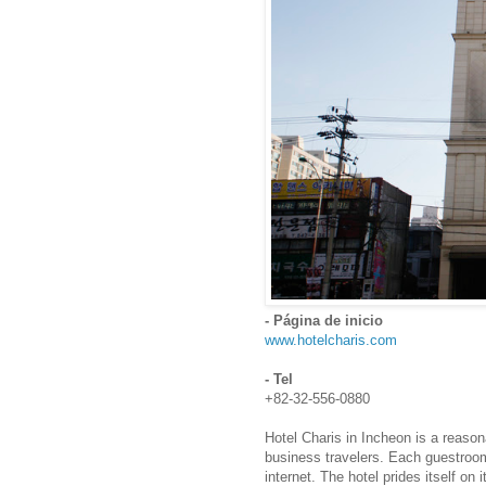
- Página de inicio
www.hotelcharis.com
- Tel
+82-32-556-0880
Hotel Charis in Incheon is a reason
business travelers. Each guestro
internet. The hotel prides itself o