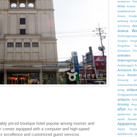
amistoso
Am
Amor
Amore
ampliamente
Amun
Anale
anbang
Ance
an
Anchovy
An
Andeok
Andongjunga
Angkor
Angl
Anguksa
A
Anhyeon
An
animales
Anjeongshop
Anjiranggol
A
Anmyeon
An
Ansan
Ansa
Ansung
a
Anteriorment
antigu
antig
Antigüament
antiguos
Ant
Anyang
Any
años
Aoi
A
aparecen
ap
apart
Aparte
ably priced boutique hotel popular among tourists and
Apgujeong
om comes equipped with a computer and high-speed
Appa
App
n its excellence and customized guest services.
appliances
a