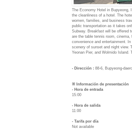
The Economy Hotel in Bupyeong, Inc
the cleanliness of a hotel. The hote
women, families, and business trave
public transportation as it takes o
Subway. Breakfast will be offered t
are the table tennis room, cinema, 
convenience and entertainment. In p
scenery of sunset and night view. 
Yeonan Pier, and Wolmido Island. T
- Dirección :
88-6, Bupyeong-daero
※ Información de presentación
- Hora de entrada
15:00
- Hora de salida
11:00
- Tarifa por día
Not available