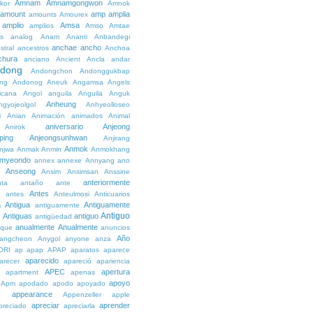
Amnam
Amnamgongwon
kor
Amnok
amount
amp
amplia
amounts
Amourex
amplio
Amsa
amplios
Amso
Amtae
s
analog
Anam
Ananti
Anbandegi
anchae
ancho
stral
ancestros
Anchoa
chura
anciano
Ancient
Ancla
andar
dong
Andongchon
Andonggukbap
ng
Andonog
Aneuk
Angamsa
Angels
icana
Angol
anguila
Anguila
Anguk
Anheung
ngyojeolgol
Anhyeolloseo
i
Anian
Animación
animados
Animal
aniversario
Anjeong
Anirok
ping
Anjeongsunhwan
Anjirang
Anmok
njwa
Anmak
Anmin
Anmokhang
myeondo
annex
annexe
Annyang
ano
Anseong
Ansim
Ansimsan
Anssine
anteriormente
nta
antaño
ante
Antes
e
antes
Anteulmosi
Anticuarios
a
Antigua
Antiguamente
antiguamente
Antiguo
Antiguas
antiguo
e
antigüedad
anualmente
Anualmente
ique
anuncios
Año
angcheon
Anygol
anyone
anza
ORI
ap
apap
APAP
aparatos
aparece
aparecido
arecer
apareció
apariencia
APEC
apertura
apartment
apenas
apoyo
Apm
apodado
apodo
apoyado
appearance
e
Appenzeller
apple
apreciar
aprender
preciado
apreciarla