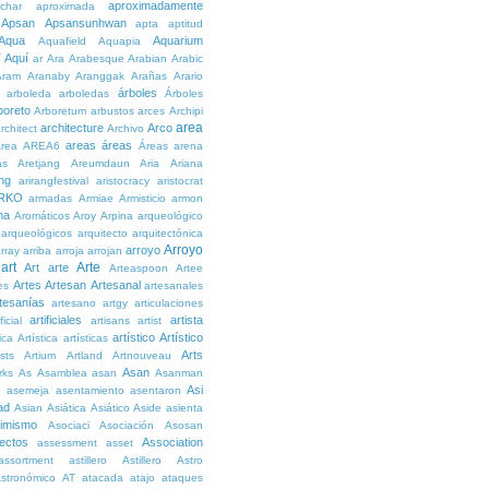
aproximadamente
char
aproximada
Apsan
Apsansunhwan
apta
aptitud
Aqua
Aquarium
Aquafield
Aquapia
Aquí
í
ar
Ara
Arabesque
Arabian
Arabic
Aram
Aranaby
Aranggak
Arañas
Arario
árboles
arboleda
arboledas
Árboles
boreto
Arboretum
arbustos
arces
Archipi
area
architecture
Arco
rchitect
Archivo
areas
áreas
rea
AREA6
Áreas
arena
as
Aretjang
Areumdaun
Aria
Ariana
ng
arirangfestival
aristocracy
aristocrat
RKO
armadas
Armiae
Armisticio
armon
ma
Aromáticos
Aroy
Arpina
arqueológico
arqueológicos
arquitecto
arquitectónica
Arroyo
arroyo
rray
arriba
arroja
arrojan
art
Arte
Art
arte
Arteaspoon
Artee
Artes
Artesan
Artesanal
es
artesanales
tesanías
artesano
artgy
articulaciones
artificiales
artista
ficial
artisans
artist
artístico
Artístico
tica
Artística
artísticas
Arts
ists
Artium
Artland
Artnouveau
Asan
rks
As
Asamblea
asan
Asanman
Asi
n
asemeja
asentamiento
asentaron
ad
Asian
Asiática
Asiático
Aside
asienta
imismo
Asociaci
Asociación
Asosan
ectos
Association
assessment
asset
assortment
astillero
Astillero
Astro
stronómico
AT
atacada
atajo
ataques