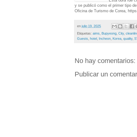
y se publicó como el primer tipo d
Oficina de Turismo de Corea, https:
en
julio 19, 2025
Etiquetas:
aims
,
Bupyeong
,
City
,
cleanli
Guests
,
hotel
,
Incheon
,
Korea
,
quality
,
S
No hay comentarios:
Publicar un comentar