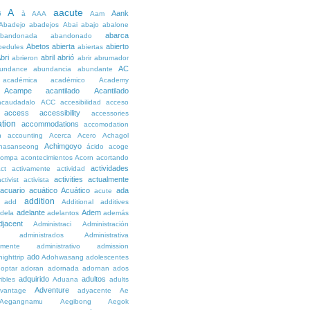
A
aacute
Aank
6
à
AAA
Aam
Abadejo
abadejos
Abai
abajo
abalone
abarca
bandonada
abandonado
Abetos
abierta
abierto
bedules
abiertas
bri
abril
abrió
abrieron
abrir
abrumador
AC
undance
abundancia
abundante
académica
académico
Academy
Acampe
acantilado
Acantilado
acaudadalo
ACC
accesibilidad
acceso
access
accessibility
accessories
tion
accommodations
accomodation
n
accounting
Acerca
Acero
Achagol
Achimgoyo
hasanseong
ácido
acoge
compa
acontecimientos
Acorn
acortando
actividades
ct
activamente
actividad
activities
actualmente
ctivist
activista
acuario
acuático
Acuático
ada
acute
addition
add
Additional
additives
adelante
Adem
dela
adelantos
además
djacent
Administraci
Administración
administrados
Administrativa
amente
administrativo
admission
ado
ighttrip
Adohwasang
adolescentes
optar
adoran
adornada
adornan
ados
adquirido
adultos
ibles
Aduana
adults
Adventure
vantage
adyacente
Ae
Aegangnamu
Aegibong
Aegok