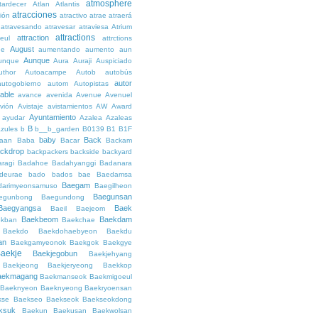
atmosphere
tardecer
Atlan
Atlantis
atracciones
ción
atractivo
atrae
atraerá
atravesando
atravesar
atraviesa
Atrium
attractions
attraction
teul
attrctions
August
ge
aumentando
aumento
aun
Aunque
unque
Aura
Auraji
Auspiciado
uthor
Autoacampe
Autob
autobús
autor
autogobierno
autom
Autopistas
lable
avance
avenida
Avenue
Avenuel
vión
Avistaje
avistamientos
AW
Award
Ayuntamiento
ayudar
Azalea
Azaleas
B
azules
b
b__b_garden
B0139
B1
B1F
baby
Back
aan
Baba
Bacar
Backam
ckdrop
backpackers
backside
backyard
ragi
Badahoe
Badahyanggi
Badanara
deurae
bado
bados
bae
Baedamsa
Baegam
darimyeonsamuso
Baegilheon
Baegunsan
egunbong
Baegundong
Baegyangsa
Baek
Baeil
Baejeom
Baekbeom
Baekdam
kban
Baekchae
Baekdo
Baekdohaebyeon
Baekdu
an
Baekgamyeonok
Baekgok
Baekgye
aekje
Baekjegobun
Baekjehyang
Baekjeong
Baekjeryeong
Baekkop
aekmagang
Baekmanseok
Baekmigoeul
Baeknyeon
Baeknyeong
Baekryoensan
kse
Baekseo
Baekseok
Baekseokdong
ksuk
Baekun
Baekusan
Baekwolsan