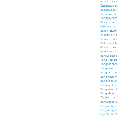
Baekya
Bae
Baemsagol
B
Baengmigoeu
Baengnyeon
Baengnyeon
Baetgodong
baja
bajand
Bake
Baked
Baksugeun
Balgae
Balh
Ballroom
ball
Balw
Balsas
bamboofestiv
Banbyeonch
Bandi
Bandit
Bangbaeche
Bangeojin
Banggane
B
Banghwasury
Bangjoeobur
Bangnamhoe
Bangtaesan
Bangudaean
Banjeom
Ba
Banpodaegy
Bansanghoe
Banyabong
B
bap
Bapbo
B