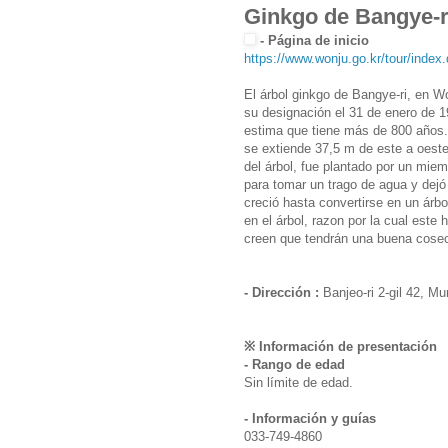
Ginkgo de Bangy
- Página de inicio
https://www.wonju.go.kr/tour/index
El árbol ginkgo de Bangye-ri, en 
su designación el 31 de enero de 1
estima que tiene más de 800 años. 
se extiende 37,5 m de este a oeste
del árbol, fue plantado por un mie
para tomar un trago de agua y dejó
creció hasta convertirse en un árb
en el árbol, razon por la cual este 
creen que tendrán una buena cosech
- Dirección :
Banjeo-ri 2-gil 42, 
※ Información de presentación
- Rango de edad
Sin límite de edad.
- Información y guías
033-749-4860