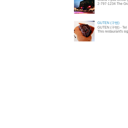
2-797-1234 The Gran
GUTEN (구텐)
GUTEN (구텐) - Tel +
This restaurant's si