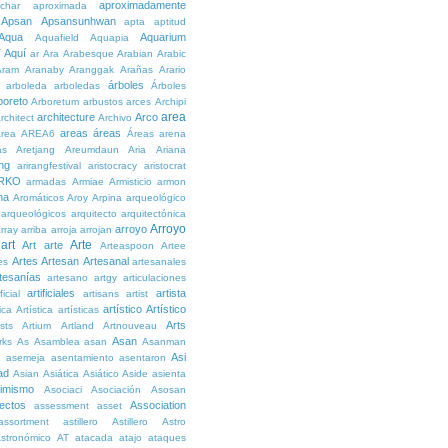
aproximadamente
char
aproximada
Apsan
Apsansunhwan
apta
aptitud
Aqua
Aquarium
Aquafield
Aquapia
Aquí
í
ar
Ara
Arabesque
Arabian
Arabic
Aram
Aranaby
Aranggak
Arañas
Arario
árboles
arboleda
arboledas
Árboles
boreto
Arboretum
arbustos
arces
Archipi
area
architecture
Arco
rchitect
Archivo
areas
áreas
rea
AREA6
Áreas
arena
as
Aretjang
Areumdaun
Aria
Ariana
ng
arirangfestival
aristocracy
aristocrat
RKO
armadas
Armiae
Armisticio
armon
ma
Aromáticos
Aroy
Arpina
arqueológico
arqueológicos
arquitecto
arquitectónica
Arroyo
arroyo
rray
arriba
arroja
arrojan
art
Arte
Art
arte
Arteaspoon
Artee
Artes
Artesan
Artesanal
es
artesanales
tesanías
artesano
artgy
articulaciones
artificiales
artista
ficial
artisans
artist
artístico
Artístico
tica
Artística
artísticas
Arts
ists
Artium
Artland
Artnouveau
Asan
rks
As
Asamblea
asan
Asanman
Asi
n
asemeja
asentamiento
asentaron
ad
Asian
Asiática
Asiático
Aside
asienta
imismo
Asociaci
Asociación
Asosan
ectos
Association
assessment
asset
assortment
astillero
Astillero
Astro
stronómico
AT
atacada
atajo
ataques