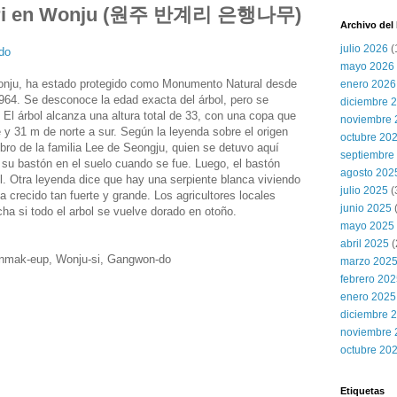
e-ri en Wonju (원주 반계리 은행나무)
Archivo del
julio 2026
(
.do
mayo 2026
Wonju, ha estado protegido como Monumento Natural desde
enero 2026
964. Se desconoce la edad exacta del árbol, pero se
diciembre 
El árbol alcanza una altura total de 33, con una copa que
noviembre 
 y 31 m de norte a sur. Según la leyenda sobre el origen
octubre 20
mbro de la familia Lee de Seongju, quien se detuvo aquí
septiembre
 su bastón en el suelo cuando se fue. Luego, el bastón
agosto 202
ol. Otra leyenda dice que hay una serpiente blanca viviendo
julio 2025
(
ha crecido tan fuerte y grande. Los agricultores locales
junio 2025
a si todo el arbol se vuelve dorado en otoño.
mayo 2025
abril 2025
(
Munmak-eup, Wonju-si, Gangwon-do
marzo 202
febrero 20
enero 2025
diciembre 
noviembre 
octubre 20
Etiquetas