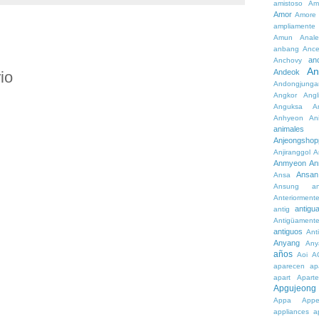
amistoso
Am
Amor
Amore
ampliamente
Amun
Anale
anbang
Ance
an
Anchovy
An
Andeok
io
Andongjunga
Angkor
Angl
Anguksa
A
Anhyeon
An
animales
Anjeongshop
Anjiranggol
A
Anmyeon
An
Ansan
Ansa
Ansung
a
Anteriorment
antigu
antig
Antigüament
antiguos
Ant
Anyang
Any
años
Aoi
A
aparecen
ap
apart
Aparte
Apgujeong
Appa
App
appliances
a