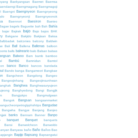
kyang
Baekyangsan
Baemet
Baemsa
aendaengi
Baengmagang
Baengmagoji
Baengnyeon
l
Baengni
Baengnyeong
gdo
Baengnyeonji
Baengnyeonok
sa
Baesiron
Baennori
Baeteo
Bahía
Bagae
bagels
Baguette
bah
Bah
bajo
o
bajar
Bajirak
Bajo
bajos
BAK
ry
Bakgane
Bakjido
Bakjisan
Baksa
Balbbadak
balconies
balcony
Baldwin
Ball
Ballenas
ae
Bali
Ballena
balloon
balneario
rooms
balls
balo
Balsan
balsas
angsan
Balwoo
Bam
bamb
bamboo
Bambú
al
Bamnidan
Bamtol
banco
Banco
eon
bancos
bandada
bul
Bando
banga
Bangameori
Bangbae
on
Bangcheon
Bangdong
Bangeo
Bangeojinhang
Bangeojinsunhwan
Banghwa
anghak
Banghwasuryujeon
ujeong
Banghyedong
Bangi
Bangjik
im
Bangjukpo
Bangmulgwan
Bangsan
Bangok
bangsanmarket
Bangudae
bangucheonpetroglyphshttps
Bangwha
Bangye
Banjang
Banjeo
banks
Banpo
njjak
Bannam
Banner
banquet
Banquet
o
banquets
Bansi
Banwolcheon
Banwoldo
Baño
anyan
Banyasa
baño
Baños
Bao
Bapjip
Bapsang
apjangin
Bapsangwiui