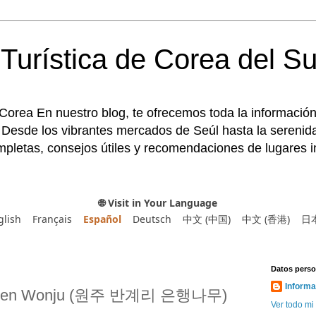
Turística de Corea del Su
 Corea En nuestro blog, te ofrecemos toda la información
 Desde los vibrantes mercados de Seúl hasta la serenida
pletas, consejos útiles y recomendaciones de lugares im
🌐 Visit in Your Language
glish
Français
Español
Deutsch
中文 (中国)
中文 (香港)
日
Datos perso
Informa
-ri en Wonju (원주 반계리 은행나무)
Ver todo mi 