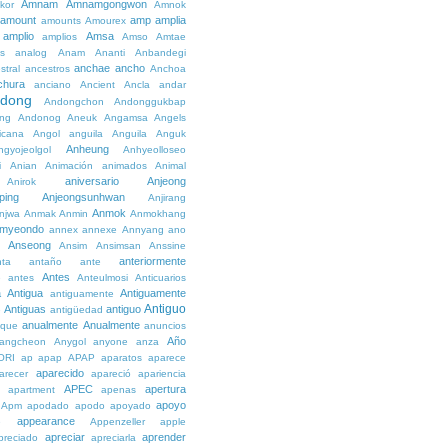
Amnam
Amnamgongwon
kor
Amnok
amount
amp
amplia
amounts
Amourex
amplio
Amsa
amplios
Amso
Amtae
s
analog
Anam
Ananti
Anbandegi
anchae
ancho
stral
ancestros
Anchoa
chura
anciano
Ancient
Ancla
andar
dong
Andongchon
Andonggukbap
ng
Andonog
Aneuk
Angamsa
Angels
icana
Angol
anguila
Anguila
Anguk
Anheung
ngyojeolgol
Anhyeolloseo
i
Anian
Animación
animados
Animal
aniversario
Anjeong
Anirok
ping
Anjeongsunhwan
Anjirang
Anmok
njwa
Anmak
Anmin
Anmokhang
myeondo
annex
annexe
Annyang
ano
Anseong
Ansim
Ansimsan
Anssine
anteriormente
nta
antaño
ante
Antes
e
antes
Anteulmosi
Anticuarios
a
Antigua
Antiguamente
antiguamente
Antiguo
Antiguas
antiguo
e
antigüedad
anualmente
Anualmente
ique
anuncios
Año
angcheon
Anygol
anyone
anza
ORI
ap
apap
APAP
aparatos
aparece
aparecido
arecer
apareció
apariencia
APEC
apertura
apartment
apenas
apoyo
Apm
apodado
apodo
apoyado
appearance
e
Appenzeller
apple
apreciar
aprender
preciado
apreciarla