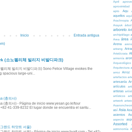
April
aprove
aproximidad
Aqu
apto
aquellos
aqu
Arachnopia
Arayuk
árbol
arboreto
Ar
archipiélago
a
Inicio
Entrada antigua
área
Area
Á
om)
Arena
aren
Arira
arirang
A
Aristócrata
aro
armonía
ldi Park (소노펠리체 빌리지 비발디파크)
Arqueológico
Arquitectura
a
k (소노펠리체 빌리지 비발디파크) Sono Felice Village evokes the
Arroz
arroz
g spacious large-uni...
artefactos
art
artesanía
Ar
artículos
arti
artistas
artís
artísticos
art
isa (충의사)
artwork
artwo
a (충의사) - Página de inicio www.yesan.go.kr/tour
Asanoncheo
 +82-41-339-8232 El lugar donde se encuentra el santu...
Asia
así
Asi
asientos
As
asp
aspecto
Assorted
ul (그랜드 하얏트 서울)
astronomía
A
 (그랜드 하얏트 서울) - Página de inicio www.hyatt.com - Tel +82-