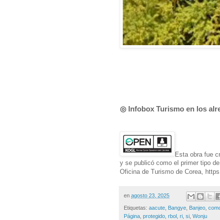
◎ Infobox Turismo en los al
Esta obra fue c
y se publicó como el primer tipo d
Oficina de Turismo de Corea, https:
en
agosto 23, 2025
Etiquetas:
aacute
,
Bangye
,
Banjeo
,
com
Página
,
protegido
,
rbol
,
ri
,
si
,
Wonju