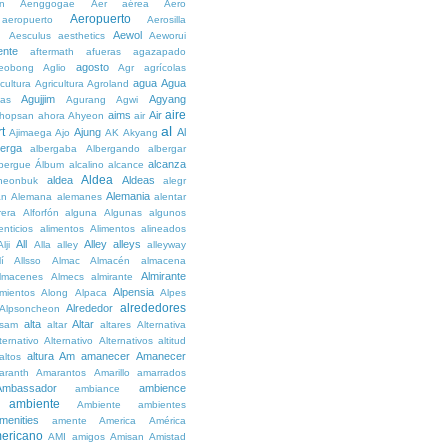
n
Aenggogae
Aer
aérea
Aero
Aeropuerto
aeropuerto
Aerosilla
Aewol
g
Aesculus
aesthetics
Aeworui
ente
aftermath
afueras
agazapado
agosto
eobong
Aglio
Agr
agrícolas
agua
Agua
icultura
Agricultura
Agroland
Agujjim
Agyang
as
Agurang
Agwi
aire
aims
Air
hopsan
ahora
Ahyeon
air
al
t
Ajung
Al
Ajimaega
Ajo
AK
Akyang
berga
albergaba
Albergando
albergar
alcanza
lbergue
Álbum
alcalino
alcance
Aldea
aldea
Aldeas
heonbuk
alegr
Alemania
án
Alemana
alemanes
alentar
rera
Alforfón
alguna
Algunas
algunos
enticios
alimentos
Alimentos
alineados
All
Alley
alleys
Alji
Alla
alley
alleyway
lí
Allsso
Almac
Almacén
almacena
Almirante
lmacenes
Almecs
almirante
Alpensia
amientos
Along
Alpaca
Alpes
alrededores
Alrededor
Alpsoncheon
alta
Altar
ssam
altar
altares
Alternativa
ternativo
Alternativo
Alternativos
altitud
altura
Am
amanecer
Amanecer
altos
aranth
Amarantos
Amarillo
amarrados
Ambassador
ambience
ambiance
ambiente
Ambiente
ambientes
menities
amente
America
América
ericano
AMI
amigos
Amisan
Amistad