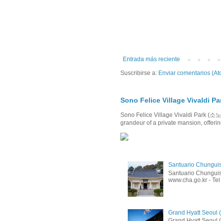
Entrada más reciente
Suscribirse a:
Enviar comentarios (At
Sono Felice Village Viva
Sono Felice Village Vivaldi Par
grandeur of a private mansion, offerin
Santuario Chungu
Santuario Chunguis
www.cha.go.kr - Tel
Grand Hyatt Seo
Grand Hyatt Seoul