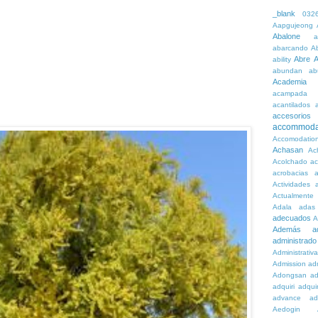
_blank
032
Aapgujeong
Abalone
a
abarcando
A
Abre
A
ability
abundan
ab
Academia
acampada
acantilados
accesorios
accommoda
Accomodatio
Achasan
Ac
Acolchado
a
acrobacias
a
Actividades
a
Actualmente
Adala
adas
adecuados
A
Además
a
administrado
Administrativ
Admission
adn
Adongsan
ad
adquiri
adquir
advance
ad
Aedogin