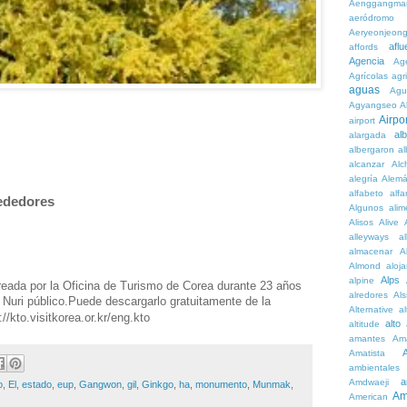
Aenggangma
aeródromo
Aeryeonjeon
aflu
affords
Agencia
Ag
Agrícolas
agr
aguas
Agu
Agyangseo
A
Airpor
airport
al
alargada
albergaron
a
alcanzar
Alc
alegría
Alem
alfabeto
alfa
rededores
Algunos
alim
Alisos
Alive
alleyways
al
almacenar
A
Almond
aloj
Alps
alpine
reada por la Oficina de Turismo de Corea durante 23 años
alredores
Al
e Nuri público.Puede descargarlo gratuitamente de la
Alternative
al
//kto.visitkorea.or.kr/eng.kto
alto
altitude
amantes
Am
Amatista
ambientales
a
Amdwaeji
o
,
El
,
estado
,
eup
,
Gangwon
,
gil
,
Ginkgo
,
ha
,
monumento
,
Munmak
,
Am
American