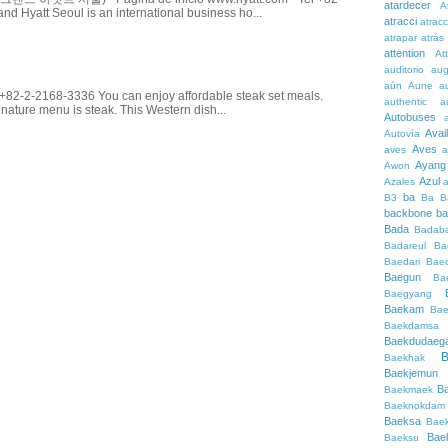
atardecer
A
d Hyatt Seoul is an international business ho...
atracci
atrac
atrapar
atrás
attention
At
auditorio
au
aún
Aune
a
82-2-2168-3336 You can enjoy affordable steak set meals.
authentic
a
gnature menu is steak. This Western dish...
Autobuses
Avai
Autovía
Aves
aves
a
Ayang
Awon
Azul
Azales
ba
B3
Ba
B
backbone
ba
Bada
Badaba
Badareul
Ba
Baedari
Bae
Baegun
Ba
Baegyang
Baekam
Bae
Baekdamsa
Baekdudaeg
B
Baekhak
Baekjemun
B
Baekmaek
Baeknokdam
Baeksa
Bae
Bae
Baeksu