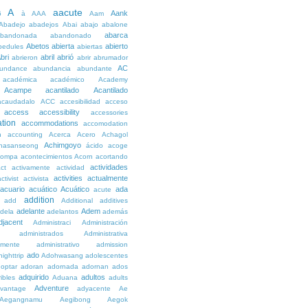
A
aacute
Aank
6
à
AAA
Aam
Abadejo
abadejos
Abai
abajo
abalone
abarca
bandonada
abandonado
Abetos
abierta
abierto
bedules
abiertas
bri
abril
abrió
abrieron
abrir
abrumador
AC
undance
abundancia
abundante
académica
académico
Academy
Acampe
acantilado
Acantilado
acaudadalo
ACC
accesibilidad
acceso
access
accessibility
accessories
tion
accommodations
accomodation
n
accounting
Acerca
Acero
Achagol
Achimgoyo
hasanseong
ácido
acoge
compa
acontecimientos
Acorn
acortando
actividades
ct
activamente
actividad
activities
actualmente
ctivist
activista
acuario
acuático
Acuático
ada
acute
addition
add
Additional
additives
adelante
Adem
dela
adelantos
además
djacent
Administraci
Administración
administrados
Administrativa
amente
administrativo
admission
ado
ighttrip
Adohwasang
adolescentes
optar
adoran
adornada
adornan
ados
adquirido
adultos
ibles
Aduana
adults
Adventure
vantage
adyacente
Ae
Aegangnamu
Aegibong
Aegok