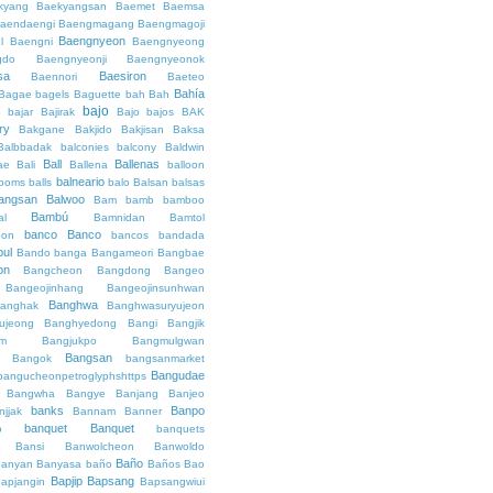
kyang
Baekyangsan
Baemet
Baemsa
aendaengi
Baengmagang
Baengmagoji
Baengnyeon
l
Baengni
Baengnyeong
gdo
Baengnyeonji
Baengnyeonok
sa
Baesiron
Baennori
Baeteo
Bahía
Bagae
bagels
Baguette
bah
Bah
bajo
o
bajar
Bajirak
Bajo
bajos
BAK
ry
Bakgane
Bakjido
Bakjisan
Baksa
Balbbadak
balconies
balcony
Baldwin
Ball
Ballenas
ae
Bali
Ballena
balloon
balneario
rooms
balls
balo
Balsan
balsas
angsan
Balwoo
Bam
bamb
bamboo
Bambú
al
Bamnidan
Bamtol
banco
Banco
eon
bancos
bandada
bul
Bando
banga
Bangameori
Bangbae
on
Bangcheon
Bangdong
Bangeo
Bangeojinhang
Bangeojinsunhwan
Banghwa
anghak
Banghwasuryujeon
ujeong
Banghyedong
Bangi
Bangjik
im
Bangjukpo
Bangmulgwan
Bangsan
Bangok
bangsanmarket
Bangudae
bangucheonpetroglyphshttps
Bangwha
Bangye
Banjang
Banjeo
banks
Banpo
njjak
Bannam
Banner
banquet
Banquet
o
banquets
Bansi
Banwolcheon
Banwoldo
Baño
anyan
Banyasa
baño
Baños
Bao
Bapjip
Bapsang
apjangin
Bapsangwiui