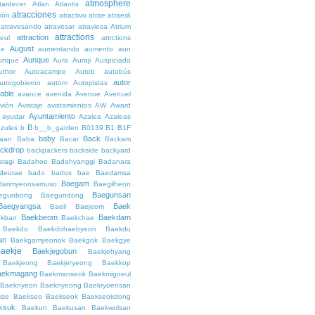
atmosphere
tardecer
Atlan
Atlantis
atracciones
ción
atractivo
atrae
atraerá
atravesando
atravesar
atraviesa
Atrium
attractions
attraction
teul
attrctions
August
ge
aumentando
aumento
aun
Aunque
unque
Aura
Auraji
Auspiciado
uthor
Autoacampe
Autob
autobús
autor
autogobierno
autom
Autopistas
lable
avance
avenida
Avenue
Avenuel
vión
Avistaje
avistamientos
AW
Award
Ayuntamiento
ayudar
Azalea
Azaleas
B
azules
b
b__b_garden
B0139
B1
B1F
baby
Back
aan
Baba
Bacar
Backam
ckdrop
backpackers
backside
backyard
ragi
Badahoe
Badahyanggi
Badanara
deurae
bado
bados
bae
Baedamsa
Baegam
darimyeonsamuso
Baegilheon
Baegunsan
egunbong
Baegundong
Baegyangsa
Baek
Baeil
Baejeom
Baekbeom
Baekdam
kban
Baekchae
Baekdo
Baekdohaebyeon
Baekdu
an
Baekgamyeonok
Baekgok
Baekgye
aekje
Baekjegobun
Baekjehyang
Baekjeong
Baekjeryeong
Baekkop
aekmagang
Baekmanseok
Baekmigoeul
Baeknyeon
Baeknyeong
Baekryoensan
kse
Baekseo
Baekseok
Baekseokdong
ksuk
Baekun
Baekusan
Baekwolsan