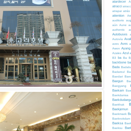
atardecer
A
atracci
atrac
atrapar
atrás
attention
At
auditorio
au
aún
Aune
a
authentic
a
Autobuses
Avai
Autovía
Aves
aves
a
Ayang
Awon
Azul
Azales
ba
B3
Ba
B
backbone
ba
Bada
Badaba
Badareul
Ba
Baedari
Bae
Baegun
Ba
Baegyang
Baekam
Bae
Baekdamsa
Baekdudaeg
B
Baekhak
Baekjemun
B
Baekmaek
Baeknokdam
Baeksa
Bae
Bae
Baeksu