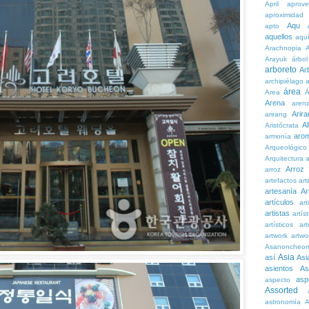
April
aprove
aproximidad
Aqu
apto
aquellos
aqu
Arachnopia
Arayuk
árbol
arboreto
Ar
archipiélago
a
área
Area
Á
Arena
aren
Arira
arirang
A
Aristócrata
aro
armonía
Arqueológico
Arquitectura
a
Arroz
arroz
artefactos
art
artesanía
Ar
artículos
arti
artistas
artís
artísticos
art
artwork
artwo
Asanoncheo
Asia
así
Asi
asientos
As
asp
aspecto
Assorted
astronomía
A