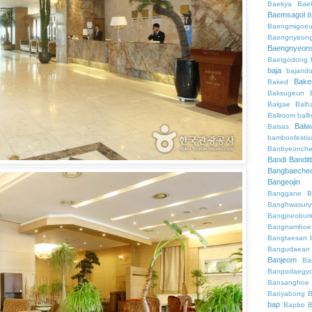
Baekya
Bae
Baemsagol
B
Baengmigoeu
Baengnyeon
Baengnyeon
Baetgodong
baja
bajand
Bake
Baked
Baksugeun
Balgae
Balh
Ballroom
ball
Balw
Balsas
bamboofestiv
Banbyeonch
Bandi
Bandit
Bangbaeche
Bangeojin
Banggane
B
Banghwasury
Bangjoeobur
Bangnamhoe
Bangtaesan
Bangudaean
Banjeom
Ba
Banpodaegy
Bansanghoe
Banyabong
B
bap
Bapbo
B