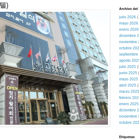
호텔)
Archivo del
julio 2026
(
mayo 2026
enero 2026
diciembre 
noviembre 
octubre 20
septiembre
agosto 202
julio 2025
(
junio 2025
mayo 2025
abril 2025
(
marzo 202
febrero 20
enero 2025
diciembre 
noviembre 
octubre 20
Etiquetas