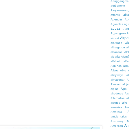
Aenggangma
aeródromo
Aeryeonjeon
aflu
affords
Agencia
Ag
Agrícolas
agr
aguas
Agu
Agyangseo
A
Airpor
airport
al
alargada
albergaron
a
alcanzar
Alc
alegría
Alem
alfabeto
alfa
Algunos
alim
Alisos
Alive
alleyways
al
almacenar
A
Almond
aloj
Alps
alpine
alredores
Al
Alternative
al
alto
altitude
amantes
Am
Amatista
ambientales
a
Amdwaeji
Am
American