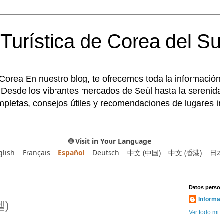
Turística de Corea del Su
 Corea En nuestro blog, te ofrecemos toda la información
 Desde los vibrantes mercados de Seúl hasta la serenida
pletas, consejos útiles y recomendaciones de lugares im
🌐 Visit in Your Language
glish
Français
Español
Deutsch
中文 (中国)
中文 (香港)
日
Datos perso
Informa
텔)
Ver todo mi 