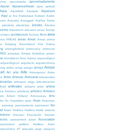
aproximadamente
char
aproximada
Apsan
Apsansunhwan
apta
aptitud
Aqua
Aquarium
Aquafield
Aquapia
Aquí
í
ar
Ara
Arabesque
Arabian
Arabic
Aram
Aranaby
Aranggak
Arañas
Arario
árboles
arboleda
arboledas
Árboles
boreto
Arboretum
arbustos
arces
Archipi
area
architecture
Arco
rchitect
Archivo
areas
áreas
rea
AREA6
Áreas
arena
as
Aretjang
Areumdaun
Aria
Ariana
ng
arirangfestival
aristocracy
aristocrat
RKO
armadas
Armiae
Armisticio
armon
ma
Aromáticos
Aroy
Arpina
arqueológico
arqueológicos
arquitecto
arquitectónica
Arroyo
arroyo
rray
arriba
arroja
arrojan
art
Arte
Art
arte
Arteaspoon
Artee
Artes
Artesan
Artesanal
es
artesanales
tesanías
artesano
artgy
articulaciones
artificiales
artista
ficial
artisans
artist
artístico
Artístico
tica
Artística
artísticas
Arts
ists
Artium
Artland
Artnouveau
Asan
rks
As
Asamblea
asan
Asanman
Asi
n
asemeja
asentamiento
asentaron
ad
Asian
Asiática
Asiático
Aside
asienta
imismo
Asociaci
Asociación
Asosan
ectos
Association
assessment
asset
assortment
astillero
Astillero
Astro
stronómico
AT
atacada
atajo
ataques