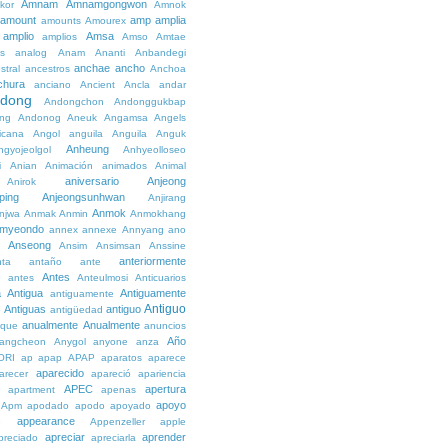
Amnam
Amnamgongwon
kor
Amnok
amount
amp
amplia
amounts
Amourex
amplio
Amsa
amplios
Amso
Amtae
s
analog
Anam
Ananti
Anbandegi
anchae
ancho
stral
ancestros
Anchoa
chura
anciano
Ancient
Ancla
andar
dong
Andongchon
Andonggukbap
ng
Andonog
Aneuk
Angamsa
Angels
icana
Angol
anguila
Anguila
Anguk
Anheung
ngyojeolgol
Anhyeolloseo
i
Anian
Animación
animados
Animal
aniversario
Anjeong
Anirok
ping
Anjeongsunhwan
Anjirang
Anmok
njwa
Anmak
Anmin
Anmokhang
myeondo
annex
annexe
Annyang
ano
Anseong
Ansim
Ansimsan
Anssine
anteriormente
nta
antaño
ante
Antes
e
antes
Anteulmosi
Anticuarios
a
Antigua
Antiguamente
antiguamente
Antiguo
Antiguas
antiguo
e
antigüedad
anualmente
Anualmente
ique
anuncios
Año
angcheon
Anygol
anyone
anza
ORI
ap
apap
APAP
aparatos
aparece
aparecido
arecer
apareció
apariencia
APEC
apertura
apartment
apenas
apoyo
Apm
apodado
apodo
apoyado
appearance
e
Appenzeller
apple
apreciar
aprender
preciado
apreciarla