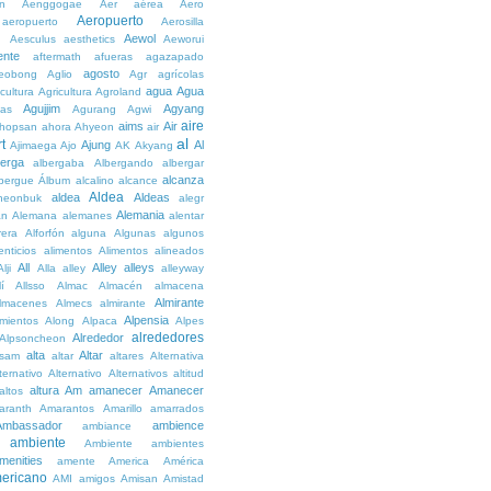
n
Aenggogae
Aer
aérea
Aero
Aeropuerto
aeropuerto
Aerosilla
Aewol
g
Aesculus
aesthetics
Aeworui
ente
aftermath
afueras
agazapado
agosto
eobong
Aglio
Agr
agrícolas
agua
Agua
icultura
Agricultura
Agroland
Agujjim
Agyang
as
Agurang
Agwi
aire
aims
Air
hopsan
ahora
Ahyeon
air
al
t
Ajung
Al
Ajimaega
Ajo
AK
Akyang
berga
albergaba
Albergando
albergar
alcanza
lbergue
Álbum
alcalino
alcance
Aldea
aldea
Aldeas
heonbuk
alegr
Alemania
án
Alemana
alemanes
alentar
rera
Alforfón
alguna
Algunas
algunos
enticios
alimentos
Alimentos
alineados
All
Alley
alleys
Alji
Alla
alley
alleyway
lí
Allsso
Almac
Almacén
almacena
Almirante
lmacenes
Almecs
almirante
Alpensia
amientos
Along
Alpaca
Alpes
alrededores
Alrededor
Alpsoncheon
alta
Altar
ssam
altar
altares
Alternativa
ternativo
Alternativo
Alternativos
altitud
altura
Am
amanecer
Amanecer
altos
aranth
Amarantos
Amarillo
amarrados
Ambassador
ambience
ambiance
ambiente
Ambiente
ambientes
menities
amente
America
América
ericano
AMI
amigos
Amisan
Amistad