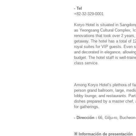
- Tel
+82-32-329-0001
Koryo Hotel is situated in Sangdon
as Yeongsang Cultural Complex, Ice
renovations that took over 2 years,
getaway. The hotel has a total of 
royal suites for VIP guests. Even 
and decorated in elegance, allowing
budget. The hotel staff is well-tra
class service.
Among Koryo Hotel’s plethora of faci
person grand ballroom, large, medi
lobby lounge, and restaurants. Part
dishes prepared by a master chef, 
for gatherings.
- Dirección :
66, Gilju-ro, Bucheon
※ Información de presentación