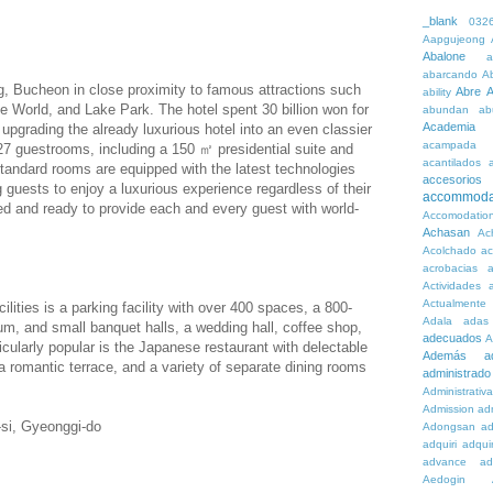
_blank
032
Aapgujeong
Abalone
a
abarcando
A
g, Bucheon in close proximity to famous attractions such
Abre
A
ability
 World, and Lake Park. The hotel spent 30 billion won for
abundan
ab
Academia
 upgrading the already luxurious hotel into an even classier
acampada
127 guestrooms, including a 150 ㎡ presidential suite and
acantilados
standard rooms are equipped with the latest technologies
accesorios
 guests to enjoy a luxurious experience regardless of their
accommoda
ined and ready to provide each and every guest with world-
Accomodatio
Achasan
Ac
Acolchado
a
acrobacias
a
Actividades
a
Actualmente
lities is a parking facility with over 400 spaces, a 800-
Adala
adas
um, and small banquet halls, a wedding hall, coffee shop,
adecuados
A
icularly popular is the Japanese restaurant with delectable
Además
a
a romantic terrace, and a variety of separate dining rooms
administrado
Administrativ
Admission
adn
-si, Gyeonggi-do
Adongsan
ad
adquiri
adquir
advance
ad
Aedogin