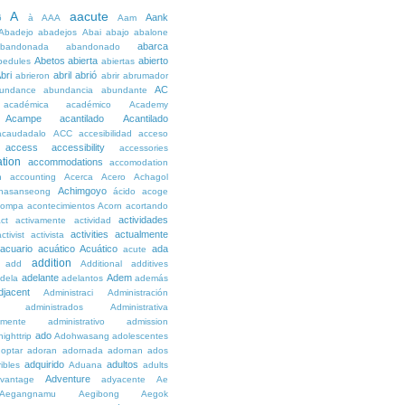
A
aacute
Aank
6
à
AAA
Aam
Abadejo
abadejos
Abai
abajo
abalone
abarca
bandonada
abandonado
Abetos
abierta
abierto
bedules
abiertas
bri
abril
abrió
abrieron
abrir
abrumador
AC
undance
abundancia
abundante
académica
académico
Academy
Acampe
acantilado
Acantilado
acaudadalo
ACC
accesibilidad
acceso
access
accessibility
accessories
tion
accommodations
accomodation
n
accounting
Acerca
Acero
Achagol
Achimgoyo
hasanseong
ácido
acoge
compa
acontecimientos
Acorn
acortando
actividades
ct
activamente
actividad
activities
actualmente
ctivist
activista
acuario
acuático
Acuático
ada
acute
addition
add
Additional
additives
adelante
Adem
dela
adelantos
además
djacent
Administraci
Administración
administrados
Administrativa
amente
administrativo
admission
ado
ighttrip
Adohwasang
adolescentes
optar
adoran
adornada
adornan
ados
adquirido
adultos
ibles
Aduana
adults
Adventure
vantage
adyacente
Ae
Aegangnamu
Aegibong
Aegok