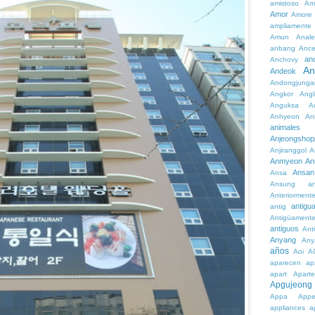
amistoso
Am
Amor
Amore
ampliamente
Amun
Anale
anbang
Ance
an
Anchovy
An
Andeok
Andongjunga
Angkor
Angl
Anguksa
A
Anhyeon
An
animales
Anjeongshop
Anjiranggol
A
Anmyeon
An
Ansan
Ansa
Ansung
a
Anteriorment
antigu
antig
Antigüament
antiguos
Ant
Anyang
Any
años
Aoi
A
aparecen
ap
apart
Aparte
Apgujeong
Appa
App
appliances
a