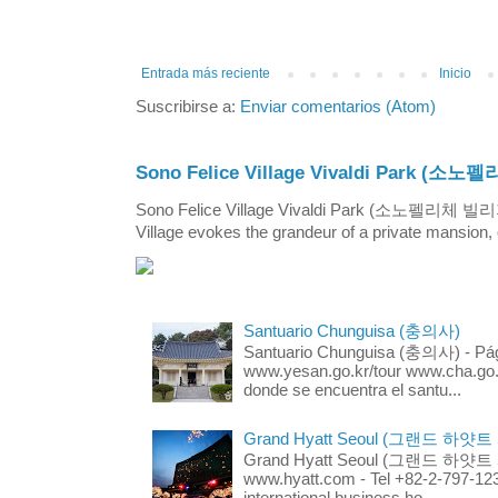
Entrada más reciente
Inicio
Suscribirse a:
Enviar comentarios (Atom)
Sono Felice Village Vivaldi Park
Sono Felice Village Vivaldi Park (소노펠리체 
Village evokes the grandeur of a private mansion, o
Santuario Chunguisa (충의사)
Santuario Chunguisa (충의사) - Pági
www.yesan.go.kr/tour www.cha.go.k
donde se encuentra el santu...
Grand Hyatt Seoul (그랜드 하얏트
Grand Hyatt Seoul (그랜드 하얏트 서울
www.hyatt.com - Tel +82-2-797-123