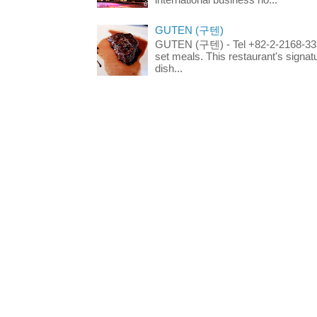
international business ho...
GUTEN (구텐)
GUTEN (구텐) - Tel +82-2-2168-3336
set meals. This restaurant's signa
dish...