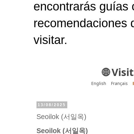
encontrarás guías 
recomendaciones d
visitar.
🌐 Vis
English
Français
13/08/2025
Seoilok (서일옥)
Seoilok (서일옥)