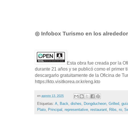
◎ Infobox Turismo en los alrededo
Esta obra fue creada por la O
durante 21 años y se publicó como el primer t
descargarlo gratuitamente de la Oficina de T
https://kto.visitkorea.or.kr/eng.kto
en
agosto 13, 2025
Etiquetas:
A
,
Back
,
dishes
,
Dongducheon
,
Grilled
,
guí
Plato
,
Principal
,
representative
,
restaurant
,
Ribs
,
ro
,
Se