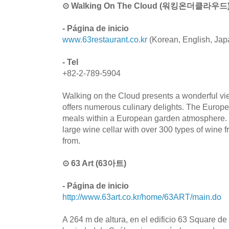
⊙ Walking On The Cloud (워킹온더클라우드
- Página de inicio
www.63restaurant.co.kr
(Korean, English, Jap
- Tel
+82-2-789-5904
Walking on the Cloud presents a wonderful vi
offers numerous culinary delights. The Europea
meals within a European garden atmosphere. T
large wine cellar with over 300 types of wine 
from.
⊙ 63 Art (63아트)
- Página de inicio
http://www.63art.co.kr/home/63ART/main.do
A 264 m de altura, en el edificio 63 Square d