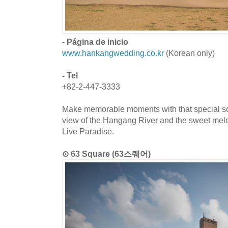
- Página de inicio
www.hankangwedding.co.kr
(Korean only)
- Tel
+82-2-447-3333
Make memorable moments with that special so
view of the Hangang River and the sweet melo
Live Paradise.
⊙ 63 Square (63스퀘어)