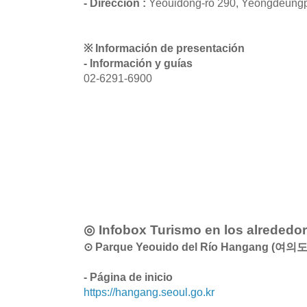
- Dirección :
Yeouidong-ro 290, Yeongdeungp
※ Información de presentación
- Información y guías
02-6291-6900
◎ Infobox Turismo en los alrededo
⊙ Parque Yeouido del Río Hangang (
- Página de inicio
https://hangang.seoul.go.kr