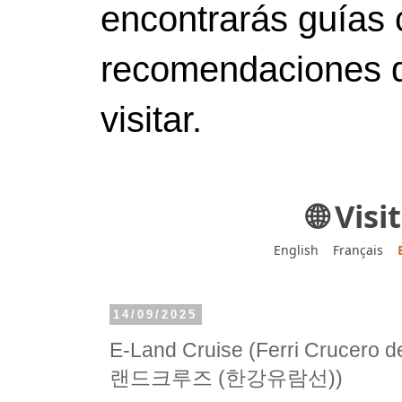
encontrarás guías 
recomendaciones d
visitar.
🌐 Vis
English
Français
14/09/2025
E-Land Cruise (Ferri Crucero 
랜드크루즈 (한강유람선))