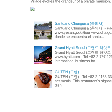
Village evokes the grandeur of a private mansion, o
Santuario Chunguisa (충의사)
Santuario Chunguisa (충의사) - Pági
www.yesan.go.kr/tour www.cha.go.k
donde se encuentra el santu...
Grand Hyatt Seoul (그랜드 하얏트
Grand Hyatt Seoul (그랜드 하얏트 서울
www.hyatt.com - Tel +82-2-797-123
international business ho...
GUTEN (구텐)
GUTEN (구텐) - Tel +82-2-2168-3336
set meals. This restaurant's signa
dish...