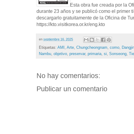
Esta obra fue creada por la O
durante 23 años y se publicó como el primer t
descargarlo gratuitamente de la Oficina de T
https://kto.visitkorea.or.kr/eng.kto
en
septiembre 16, 2025
Etiquetas:
AMI
,
Arte
,
Chungcheongnam
,
como
,
Dangji
Nambu
,
objetivo
,
preservar
,
primaria
,
si
,
Sonseong
,
Ti
No hay comentarios:
Publicar un comentario