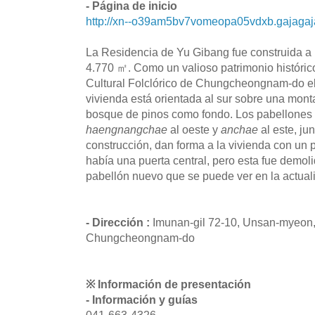
- Página de inicio
http://xn--o39am5bv7vomeopa05vdxb.gajagaj
La Residencia de Yu Gibang fue construida a p
4.770 ㎡. Como un valioso patrimonio históric
Cultural Folclórico de Chungcheongnam-do el
vivienda está orientada al sur sobre una mont
bosque de pinos como fondo. Los pabellones
haengnangchae
al oeste y
anchae
al este, ju
construcción, dan forma a la vivienda con un p
había una puerta central, pero esta fue demol
pabellón nuevo que se puede ver en la actual
- Dirección :
Imunan-gil 72-10, Unsan-myeon,
Chungcheongnam-do
※ Información de presentación
- Información y guías