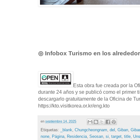
◎ Infobox Turismo en los alrededo
Esta obra fue creada por la O
durante 24 años y se publicó como el primer t
descargarlo gratuitamente de la Oficina de T
https://kto.visitkorea.or.kr/eng.kto
en
septiembre 14, 2025
Etiquetas:
_blank
,
Chungcheongnam
,
del
,
Giban
,
Giba
none
,
Página
,
Residencia
,
Seosan
,
si
,
target
,
title
,
Un