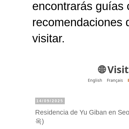
encontrarás guías 
recomendaciones d
visitar.
🌐 Vis
English
Français
14/09/2025
Residencia de Yu Giban en
옥)