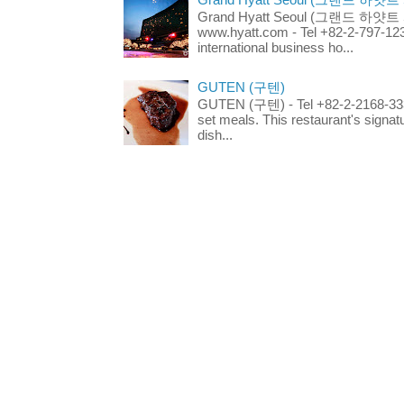
Grand Hyatt Seoul (그랜드 하얏트 서울
www.hyatt.com - Tel +82-2-797-123
international business ho...
GUTEN (구텐)
GUTEN (구텐) - Tel +82-2-2168-3336
set meals. This restaurant's signa
dish...