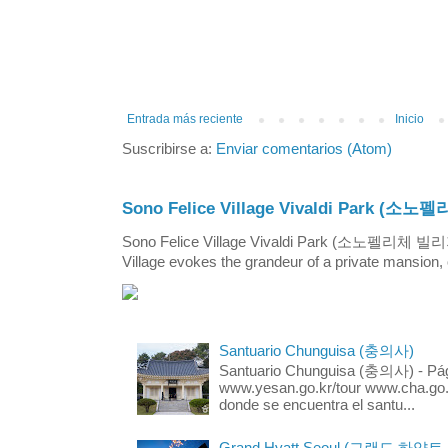
Entrada más reciente
Inicio
Suscribirse a:
Enviar comentarios (Atom)
Sono Felice Village Vivaldi Park
Sono Felice Village Vivaldi Park (소노펠리체 
Village evokes the grandeur of a private mansion, o
Santuario Chunguisa (충의사)
Santuario Chunguisa (충의사) - Pági
www.yesan.go.kr/tour www.cha.go.k
donde se encuentra el santu...
Grand Hyatt Seoul (그랜드 하얏트