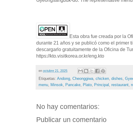
Esta obra fue creada por la O
durante 21 años y se publicó como el primer t
descargarlo gratuitamente de la Oficina de T
https://kto.visitkorea.or.kr/eng.kto
en
octubre 21, 2025
Etiquetas:
Andong
,
Cheonggiwa
,
chicken
,
dishes
,
Gye
menu
,
Minsok
,
Pancake
,
Plato
,
Principal
,
restaurant
,
r
No hay comentarios:
Publicar un comentario