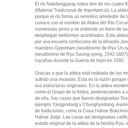
El río Nakdonggang rodea tres de los cuatro 
(Material Tradicional de Importancia). La ald
porque el río forma un remolino alrededor de 
conoce con el nombre de Aldea del Río Circula
numerosos pinos y se extiende un llano de sua
despliegan bellísimos acantilados. Esta aldea
por una escuela confuciana de la dinastía Jo
maestros Gyeomam (seudónimo de Ryu Un-ry
(seudónimo de Ryu Seong-ryong, 1542-1607),
hazañas durante la Guerra de Imjin en 1592.
Gracias a que la aldea está rodeada de las mo
sufrido una invasión. Esta es la razón porqu
sus estructuras originales. En la aldea reside
como el Grupo de la Aldea, pertenecientes a 
de ella, hay casas que fueron designadas Te
ejemplo Yangjindang y Chunghyodang. Asimis
de tradiciones, como la Casa Hahoe Bukcho
Hahoe Juilje. Las casas así designadas califi
estado original de la aldea de la familia Ryu,