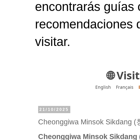
encontrarás guías 
recomendaciones d
visitar.
🌐 Vis
English
Français
21/10/2025
Cheonggiwa Minsok Sikda
Cheonggiwa Minsok Sikd